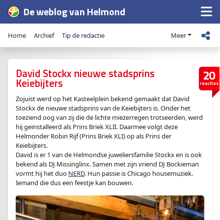
De weblog van Helmond
Home
Archief
Tip de redactie
Meer
David Stockx nieuwe stadsprins
20
Keiebijters
reacties
Zojuist werd op het Kasteelplein bekend gemaakt dat David
Stockx de nieuwe stadsprins van de Keiebijters is. Onder het
toeziend oog van zij die de lichte miezerregen trotseerden, werd
hij geïnstalleerd als Prins Briek XLII. Daarmee volgt deze
Helmonder Robin Rijf (Prins Briek XLI) op als Prins der
Keiebijters.
David is er 1 van de Helmondse juweliersfamilie Stockx en is ook
bekend als DJ Missinglinx. Samen met zijn vriend DJ Bockieman
vormt hij het duo
NERD
. Hun passie is Chicago housemuziek.
Iemand die dus een feestje kan bouwen.