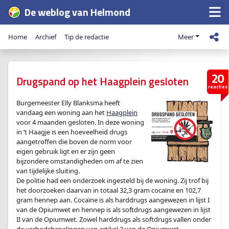
De weblog van Helmond
Home
Archief
Tip de redactie
Meer
20
Drugspand op het Haagplein gesloten
reacties
Burgemeester Elly Blanksma heeft
vandaag een woning aan het
Haagplein
voor 4 maanden gesloten. In deze woning
in ’t Haagje is een hoeveelheid drugs
aangetroffen die boven de norm voor
eigen gebruik ligt en er zijn geen
bijzondere omstandigheden om af te zien
van tijdelijke sluiting.
De politie had een onderzoek ingesteld bij de woning. Zij trof bij
het doorzoeken daarvan in totaal 32,3 gram cocaïne en 102,7
gram hennep aan. Cocaïne is als harddrugs aangewezen in lijst I
van de Opiumwet en hennep is als softdrugs aangewezen in lijst
II van de Opiumwet. Zowel harddrugs als softdrugs vallen onder