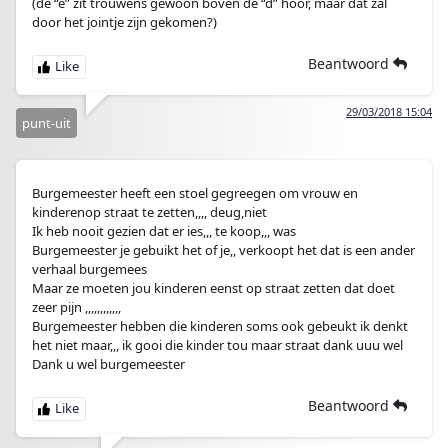
(de “e” zit trouwens gewoon boven de “d” hoor, maar dat zal
door het jointje zijn gekomen?)
Beantwoord
29/03/2018 15:04
punt-uit
Burgemeester heeft een stoel gegreegen om vrouw en
kinderenop straat te zetten,,,, deug,niet
Ik heb nooit gezien dat er ies,,, te koop,,, was
Burgemeester je gebuikt het of je,, verkoopt het dat is een ander
verhaal burgemees
Maar ze moeten jou kinderen eenst op straat zetten dat doet
zeer pijn ,,,,,,,,,,,,
Burgemeester hebben die kinderen soms ook gebeukt ik denkt
het niet maar,,, ik gooi die kinder tou maar straat dank uuu wel
Dank u wel burgemeester
Beantwoord