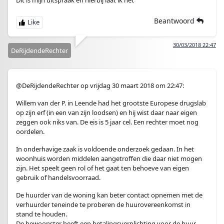
Dit is mijn uitspraak en hierbij laat ik het
Beantwoord
30/03/2018 22:47
DeRijdendeRechter
@DeRijdendeRechter op vrijdag 30 maart 2018 om 22:47:
Willem van der P. in Leende had het grootste Europese drugslab
op zijn erf (in een van zijn loodsen) en hij wist daar naar eigen
zeggen ook niks van. De eis is 5 jaar cel. Een rechter moet nog
oordelen.
In onderhavige zaak is voldoende onderzoek gedaan. In het
woonhuis worden middelen aangetroffen die daar niet mogen
zijn. Het speelt geen rol of het gaat ten behoeve van eigen
gebruik of handelsvoorraad.
De huurder van de woning kan beter contact opnemen met de
verhuurder teneinde te proberen de huurovereenkomst in
stand te houden.
De bewoonster heeft een betalingsverplichting voor de huur.