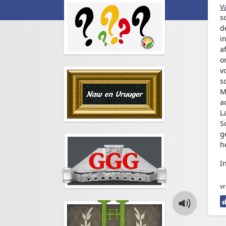
V
s
d
i
a
o
v
s
M
a
L
S
g
h
I
vr