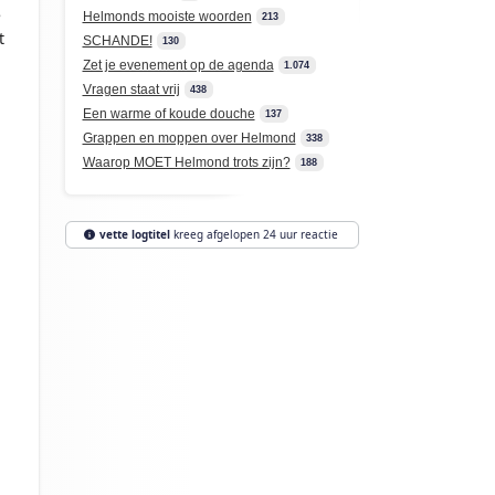
e
Helmonds mooiste woorden
213
t
SCHANDE!
130
Zet je evenement op de agenda
1.074
Vragen staat vrij
438
Een warme of koude douche
137
Grappen en moppen over Helmond
338
Waarop MOET Helmond trots zijn?
188
vette logtitel
kreeg afgelopen 24 uur reactie