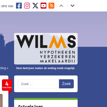
 ons via:
blog »
Deze bedrijven maken de weblog mede mogelijk.
4
Zoek
reacties
Actuele logs