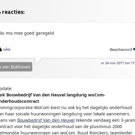
ok
Ap
e
p
n
 reacties:
iks mis mee goed geregeld
Beantwoord
vr 24 nov 2017 om 17
k van Bokhoven
pdate:
ok Bouwbedrijf Van den Heuvel langdurig woCom-
nderhoudscontract
oningcorporatie WoCom kiest nu ook bij het dagelijks onderhoud
an haar sociale huurwoningen langdurig voor lokale aannemers.
rans van
Bouwbedrijf Van den Heuvel
tekende vandaag een 3-jare
ontract voor het dagelijks onderhoud van de plusminus 2000
elmondse huurwoningen van woCom. Ruud Ronckers, teamleider