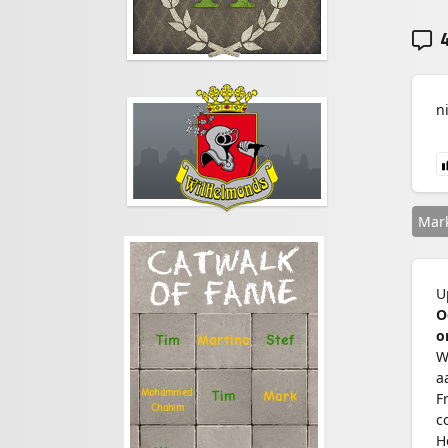
4
n
Mar
CATWALK
OF FAME
U
O
o
Stef
Tim
Martina
W
a
Mohammed
Tim
Mark
F
Chahim
c
H