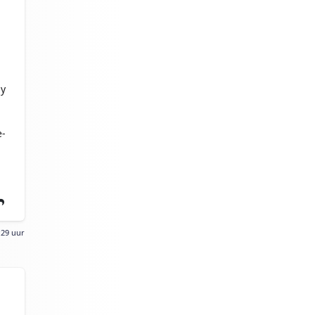
ny
e-
:29 uur