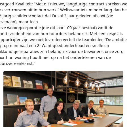
astgoed Kwaliteit: “Met dit nieuwe, langdurige contract spreken w
ns vertrouwen uit in hun werk.” Weliswaar iets minder lang dan he
2-jarig schilderscontact dat Dusol 2 jaar geleden afsloot (zie
ovenaan), maar toch…
eze woningcorporatie (die dit jaar 100 jaar bestaat) vindt de
lanttevredenheid van hun huurders belangrijk. Met een zesje als
apportcijfer zijn we niet tevreden vertelt de teamleider. “De ambitie
igt op minimaal een 8. Want goed onderhoud en snelle en
akkundige reparaties zijn belangrijk voor de bewoners, onze zorg
oor hun woning houdt niet op na het ondertekenen van de
uurovereenkomst.”