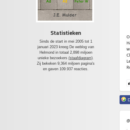
Ad
Ad
Peter W
J.E. Mulder
Statistieken
O
Sinds de start in mei 2005 tot 1
H
januari 2023 kreeg De weblog van
w
Helmond in totaal 2,898 miljoen
C
unieke bezoekers
(staafdiagram)
.
L
Zij bekeken 9,364 miljoen pagina's
R
en gaven 109.937 reacties.
D
@