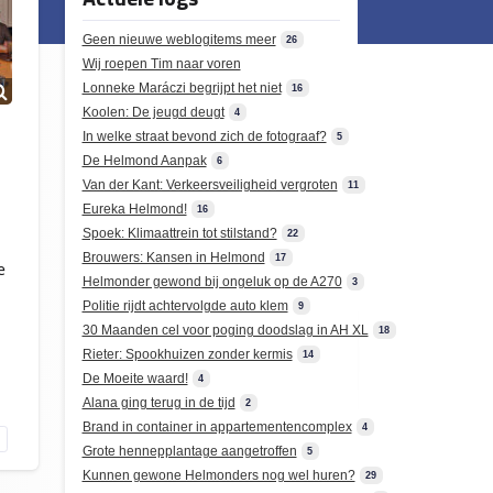
Geen nieuwe weblogitems meer
26
Wij roepen Tim naar voren
Lonneke Maráczi begrijpt het niet
16
Koolen: De jeugd deugt
4
In welke straat bevond zich de fotograaf?
5
De Helmond Aanpak
6
Van der Kant: Verkeersveiligheid vergroten
11
Eureka Helmond!
16
Spoek: Klimaattrein tot stilstand?
22
Brouwers: Kansen in Helmond
17
e
Helmonder gewond bij ongeluk op de A270
3
Politie rijdt achtervolgde auto klem
9
30 Maanden cel voor poging doodslag in AH XL
18
Rieter: Spookhuizen zonder kermis
14
De Moeite waard!
4
Alana ging terug in de tijd
2
Brand in container in appartementencomplex
4
Grote hennepplantage aangetroffen
5
Kunnen gewone Helmonders nog wel huren?
29