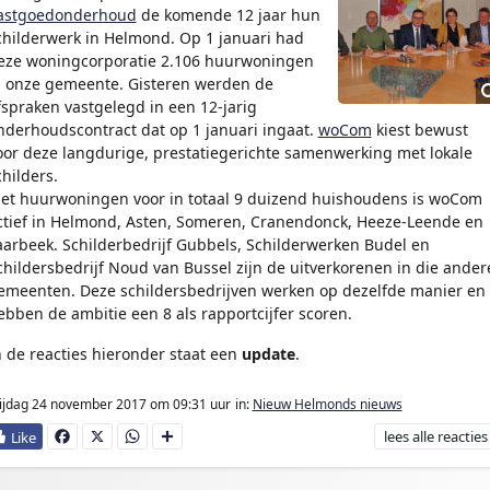
astgoedonderhoud
de komende 12 jaar hun
childerwerk in Helmond. Op 1 januari had
eze woningcorporatie 2.106 huurwoningen
n onze gemeente. Gisteren werden de
fspraken vastgelegd in een 12-jarig
nderhoudscontract dat op 1 januari ingaat.
woCom
kiest bewust
oor deze langdurige, prestatiegerichte samenwerking met lokale
childers.
et huurwoningen voor in totaal 9 duizend huishoudens is woCom
ctief in Helmond, Asten, Someren, Cranendonck, Heeze-Leende en
aarbeek. Schilderbedrijf Gubbels, Schilderwerken Budel en
childersbedrijf Noud van Bussel zijn de uitverkorenen in die ander
emeenten. Deze schildersbedrijven werken op dezelfde manier en
ebben de ambitie een 8 als rapportcijfer scoren.
n de reacties hieronder staat een
update
.
ijdag 24 november 2017
om 09:31 uur
in:
Nieuw Helmonds nieuws
lees
alle reacties
Fa
X
W
D
ce
ha
e
bo
ts
l