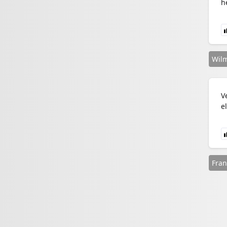
h
Wil
V
e
Fran