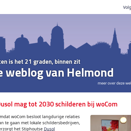
Volg
ten is het 21 graden, binnen zit
e weblog van Helmond
meer over deze we
usol mag tot 2030 schilderen bij woCom
mdat woCom besloot langdurige relaties
an te gaan met lokale schildersbedrijven,
erzorgt het Stiphoutse
Dusol