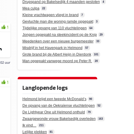
Drugspand op Bakelsedijk 4 maanden gesloten
4
Mea culpa
22
Kleine vrachtwagen vliegt in brand
7
Gevluchte man die woning ramde opgepakt
3
1
Tijdelijke opvang van 110 vluchtelingen
64
Jongen opgepakt na steekincident op de Knip
29
Meedenken over een nieuwe burgemeester
33
Misdrijf in het Havenpark in Helmond
57
Grote brand bij de Albert Heijn in Dierdonk
101
Man opgepakt vanwege moord op Peter R.
20
:02 uur
1
Langlopende logs
Helmond krijgt een tweede McDonald’s
90
De opvang van de Oekraïense vluchtelingen
52
De Lightyear One uit Helmond onthuld
79
n
Zwaargewonde vrouw Bakelsedijk overleden
163
Ik vind…
211
Lelijke plekken
81