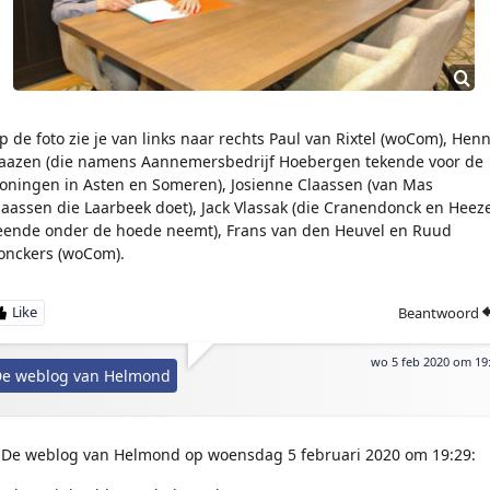
p de foto zie je van links naar rechts Paul van Rixtel (woCom), Hen
aazen (die namens Aannemersbedrijf Hoebergen tekende voor de
oningen in Asten en Someren), Josienne Claassen (van Mas
laassen die Laarbeek doet), Jack Vlassak (die Cranendonck en Heez
eende onder de hoede neemt), Frans van den Heuvel en Ruud
onckers (woCom).
Beantwoord
wo 5 feb 2020 om 19
e weblog van Helmond
De weblog van Helmond op woensdag 5 februari 2020 om 19:29: