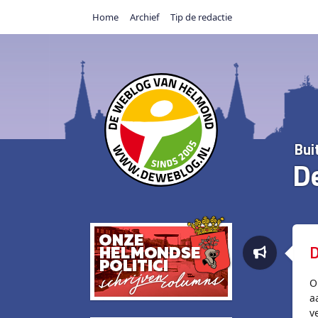
Home
Archief
Tip de redactie
Bui
D
D
O
a
v