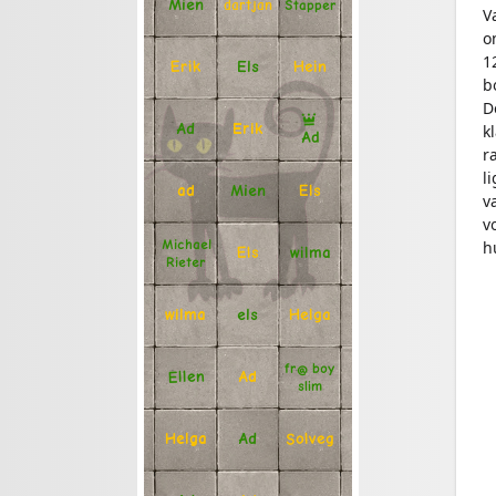
Mien
Stapper
dartjan
V
o
1
Erik
Hein
Els
b
D
Ad
Erik
k
Ad
r
l
Mien
Els
ad
v
v
Michael
h
Els
wilma
Rieter
Helga
els
wilma
fr@ boy
Ellen
Ad
slim
Solveg
Ad
Helga