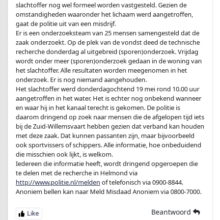
slachtoffer nog wel formeel worden vastgesteld. Gezien de
omstandigheden waaronder het lichaam werd aangetroffen,
gaat de politie uit van een misdrijf.
Er is een onderzoeksteam van 25 mensen samengesteld dat de
zaak onderzoekt. Op de plek van de vondst deed de technische
recherche donderdag al uitgebreid (sporen)onderzoek. Vrijdag
wordt onder meer (sporen)onderzoek gedaan in de woning van
het slachtoffer. Alle resultaten worden meegenomen in het
onderzoek. Er is nog niemand aangehouden.
Het slachtoffer werd donderdagochtend 19 mei rond 10.00 uur
aangetroffen in het water. Het is echter nog onbekend wanneer
en waar hij in het kanaal terecht is gekomen. De politie is
daarom dringend op zoek naar mensen die de afgelopen tijd iets
bij de Zuid-Willemsvaart hebben gezien dat verband kan houden
met deze zaak. Dat kunnen passanten zijn, maar bijvoorbeeld
ook sportvissers of schippers. Alle informatie, hoe onbeduidend
die misschien ook lijkt, is welkom.
Iedereen die informatie heeft, wordt dringend opgeroepen die
te delen met de recherche in Helmond via
http://www.politie.nl/melden
of telefonisch via 0900-8844.
Anoniem bellen kan naar Meld Misdaad Anoniem via 0800-7000.
Beantwoord