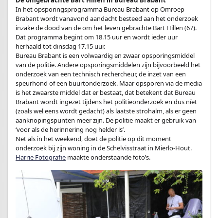
De omgebrachte Bart Hillen in Bureau Brabant
In het opsporingsprogramma Bureau Brabant op Omroep
Brabant wordt vanavond aandacht besteed aan het onderzoek
inzake de dood van de om het leven gebrachte Bart Hillen (67).
Dat programma begint om 18.15 uur en wordt ieder uur
herhaald tot dinsdag 17.15 uur.
Bureau Brabant is een volwaardig en zwaar opsporingsmiddel
van de politie. Andere opsporingsmiddelen zijn bijvoorbeeld het
onderzoek van een technisch rechercheur, de inzet van een
speurhond of een buurtonderzoek. Maar opsporen via de media
is het zwaarste middel dat er bestaat, dat betekent dat Bureau
Brabant wordt ingezet tijdens het politieonderzoek en dus níet
(zoals wel eens wordt gedacht) als laatste strohalm, als er geen
aanknopingspunten meer zijn. De politie maakt er gebruik van
‘voor als de herinnering nog helder is’.
Net als in het weekend, doet de politie op dit moment
onderzoek bij zijn woning in de Schelvisstraat in Mierlo-Hout.
Harrie Fotografie
maakte onderstaande foto’s.