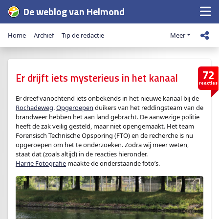
De weblog van Helmond
Home
Archief
Tip de redactie
Meer
72
Er drijft iets mysterieus in het kanaal
reacties
Er dreef vanochtend iets onbekends in het nieuwe kanaal bij de
Rochadeweg
.
Opgeroepen
duikers van het reddingsteam van de
brandweer hebben het aan land gebracht. De aanwezige politie
heeft de zak veilig gesteld, maar niet opengemaakt. Het team
Forensisch Technische Opsporing (FTO) en de recherche is nu
opgeroepen om het te onderzoeken. Zodra wij meer weten,
staat dat (zoals altijd) in de reacties hieronder.
Harrie Fotografie
maakte de onderstaande foto’s.