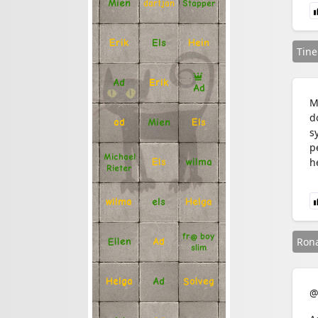
Mien
Stapper
dartjan
Erik
Hein
Els
Tine
Ad
Erik
Ad
M
d
Mien
Els
ad
s
p
Michael
h
Els
wilma
Rieter
Helga
els
wilma
fr@ boy
Rona
Ellen
Ad
slim
Solveg
Ad
Helga
@