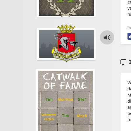
e
v
h
m
3
CATWALK
W
OF FAME
d
M
Stef
Tim
Martina
d
a
p
Mohammed
Tim
Mark
m
Chahim