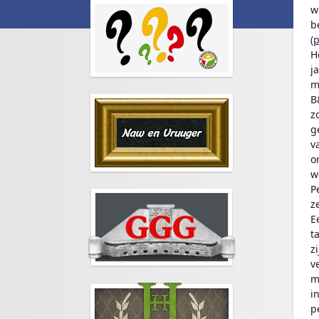
w
b
(
H
j
m
B
z
g
v
o
w
P
ze
E
t
z
v
m
i
p