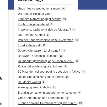
Geen nieuwe weblogitems meer
26
Wij roepen Tim naar voren
Lonneke Maráczi begrijpt het niet
16
Koolen: De jeugd deugt
4
In welke straat bevond zich de fotograaf?
5
De Helmond Aanpak
6
Van der Kant: Verkeersveiligheid vergroten
11
Eureka Helmond!
16
Spoek: Klimaattrein tot stilstand?
22
Brouwers: Kansen in Helmond
17
Helmonder gewond bij ongeluk op de A270
3
Politie rijdt achtervolgde auto klem
9
30 Maanden cel voor poging doodslag in AH XL
18
Rieter: Spookhuizen zonder kermis
14
Er
De Moeite waard!
4
Alana ging terug in de tijd
2
Brand in container in appartementencomplex
4
Grote hennepplantage aangetroffen
5
is
Kunnen gewone Helmonders nog wel huren?
29