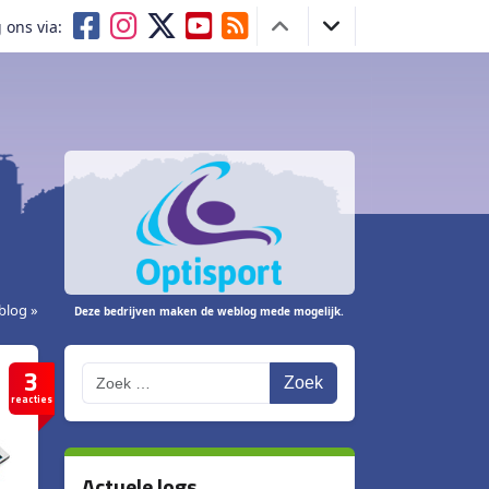
 ons via:
blog »
Deze bedrijven maken de weblog mede mogelijk.
3
Zoek
reacties
Actuele logs