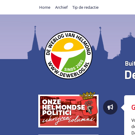
Home
Archief
Tip de redactie
Bui
D
G
V
d
D