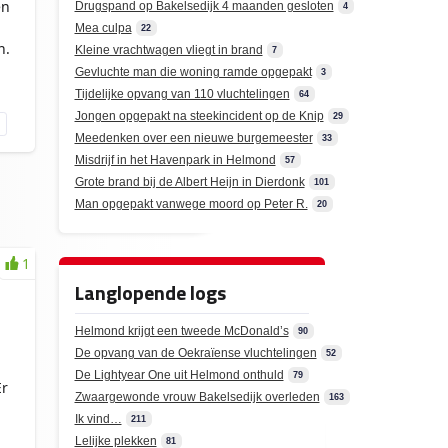
en
Drugspand op Bakelsedijk 4 maanden gesloten
4
Mea culpa
22
n.
Kleine vrachtwagen vliegt in brand
7
Gevluchte man die woning ramde opgepakt
3
Tijdelijke opvang van 110 vluchtelingen
64
Jongen opgepakt na steekincident op de Knip
29
Meedenken over een nieuwe burgemeester
33
Misdrijf in het Havenpark in Helmond
57
Grote brand bij de Albert Heijn in Dierdonk
101
Man opgepakt vanwege moord op Peter R.
20
1
Langlopende logs
Helmond krijgt een tweede McDonald’s
90
De opvang van de Oekraïense vluchtelingen
52
De Lightyear One uit Helmond onthuld
79
r
Zwaargewonde vrouw Bakelsedijk overleden
163
Ik vind…
211
Lelijke plekken
81