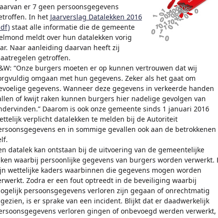
aarvan er 7 geen persoonsgegevens
etroffen. In het
Jaarverslag Datalekken 2016
pdf)
staat alle informatie die de gemeente
elmond meldt over hun datalekken vorig
aar. Naar aanleiding daarvan heeft zij
aatregelen getroffen.
&W: “Onze burgers moeten er op kunnen vertrouwen dat wij
orgvuldig omgaan met hun gegevens. Zeker als het gaat om
evoelige gegevens. Wanneer deze gegevens in verkeerde handen
allen of kwijt raken kunnen burgers hier nadelige gevolgen van
ndervinden.” Daarom is ook onze gemeente sinds 1 januari 2016
ettelijk verplicht datalekken te melden bij de Autoriteit
ersoonsgegevens en in sommige gevallen ook aan de betrokkenen
lf.
en datalek kan ontstaan bij de uitvoering van de gemeentelijke
aken waarbij persoonlijke gegevens van burgers worden verwerkt. 
ijn wettelijke kaders waarbinnen die gegevens mogen worden
erwerkt. Zodra er een fout optreedt in de beveiliging waarbij
ogelijk persoonsgegevens verloren zijn gegaan of onrechtmatig
ngezien, is er sprake van een incident. Blijkt dat er daadwerkelijk
ersoonsgegevens verloren gingen of onbevoegd werden verwerkt, 