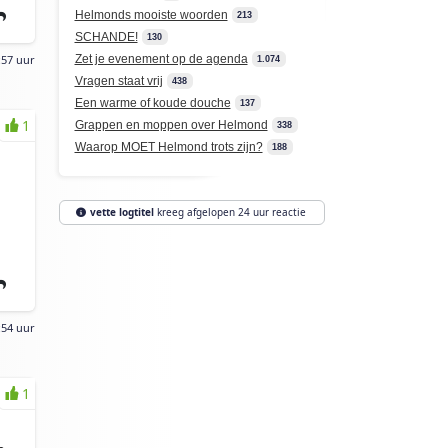
Helmonds mooiste woorden
213
SCHANDE!
130
Zet je evenement op de agenda
:57 uur
1.074
Vragen staat vrij
438
Een warme of koude douche
137
1
Grappen en moppen over Helmond
338
Waarop MOET Helmond trots zijn?
188
vette logtitel
kreeg afgelopen 24 uur reactie
:54 uur
1