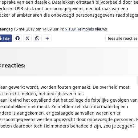
r sprake van een datalek. Datalekken ontstaan bijvoorbeeld door e
erloren USB-stick met persoonsgegevens, een inbraak van een
acker of ambtenaren die onbevoegd persoonsgegevens raadplege
aandag 15 mei 2017
om 14:09 uur
in:
Nieuw Helmonds nieuws
lees
alle reacties
Fa
X
W
D
ce
ha
e
bo
ts
l
ok
Ap
e
p
n
 reacties:
aar gewerkt wordt, worden fouten gemaakt. De overheid moet
at terecht melden, het bedrijfsleven niet.
aar ik vind het opvallend dat het college de feitelijke gevolgen van
ie datalekken niet meldt. Ze melden zelf dat informatie bij een
ndere is aangekomen, er geslaagde aanvallen waren en er
ersoonsgegevens werden opgezocht door onbevoegde personen. E
oeten daardoor toch Helmonders benadeeld zijn, zou je zeggen?