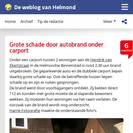
De weblog van Helmond
Home
Archief
Tip de redactie
Meer
Grote schade door autobrand onder
6
carport
reacties
Onder een carport tussen 2 woningen aan de
Hendrik van
Ekertstraat
in de Helmondse Binnenstad is rond 2.30 uur brand
uitgebroken. De geparkeerde auto en de dubbele carport liepen
daarbij grote schade op. Ook de betreffende huizen liepen
schade op en zijn er ruiten gesprongen.
De brand werd door voorbijgangers ontdekt. Zij belden direct
112 en konden met grote moeite de al slapende bewoners
wekken. Zij moesten hun woningen via het raam verlaten. De
oorzaak van de brand wordt nog onderzocht.
Harrie Fotografie
maakte de onderstaande foto’s.