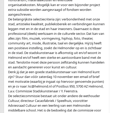
honorarium, materiaalkosten en eventuele
organisatiekosten. Mogelijk kan er voor een bijzonder project
extra subsidie worden aangevraagd of fondsen worden
aangeschreven.
De belangrijkste selectiecriteria zijn: verbondenheid met onze
stad, artistieke kwaliteit, publieksbereik en verbindingen kunnen
leggen met en in de stad en haar inwoners. Daarnaast is deze
professional (deels) werkzaam in de culturele sector. Dat kan van
alles zijn: film, muziek, vormgeving, hiphop, foto, theater,
community art, mode, illustratie, taal en dergelijke. Hij/zij heeft
een positieve instelling, zoekt de Helmonder op en is zichtbaar
in de stad. De stadskunstenaar is afkomstig uit en/of woont in
Helmond en/of heeft een sterke en aantoonbare band met de
stad. Tenslotte moet deze persoon zelfstandig kunnen handelen
en aandacht genereren voor kunst en cultuur.
Denk jij dat je een goede stadskunstenaar van Helmond kunt
zijn? Stuur dan vóór zaterdag 10 november een email of brief
met motivatie (waarbij je ingaat op hiervoor genoemde punten)
en je cv naar:
kc@helmond.nl
of Postbus 950, 5700 AZ Helmond,
t.a.v. Commissie Stadskunstenaar / Y. Feenstra.
De selectiecommissie bestaat uit onder andere de wethouder
Cultuur, directeur Cacaofabriek / Speelhuis, voorzitter
Adviesraad Cultuur en een leerling van een Helmondse
middelbare school. Het is de bedoeling dat de commissie voor