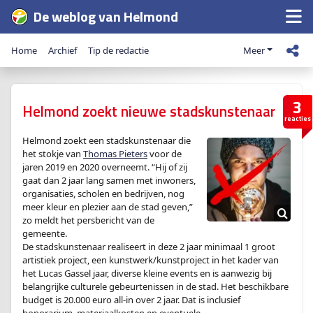
De weblog van Helmond
Home
Archief
Tip de redactie
Meer
3
Helmond zoekt nieuwe stadskunstenaar
reacties
Helmond zoekt een stadskunstenaar die
het stokje van
Thomas Pieters
voor de
jaren 2019 en 2020 overneemt. “Hij of zij
gaat dan 2 jaar lang samen met inwoners,
organisaties, scholen en bedrijven, nog
meer kleur en plezier aan de stad geven,”
zo meldt het persbericht van de
gemeente.
De stadskunstenaar realiseert in deze 2 jaar minimaal 1 groot
artistiek project, een kunstwerk/kunstproject in het kader van
het Lucas Gassel jaar, diverse kleine events en is aanwezig bij
belangrijke culturele gebeurtenissen in de stad. Het beschikbare
budget is 20.000 euro all-in over 2 jaar. Dat is inclusief