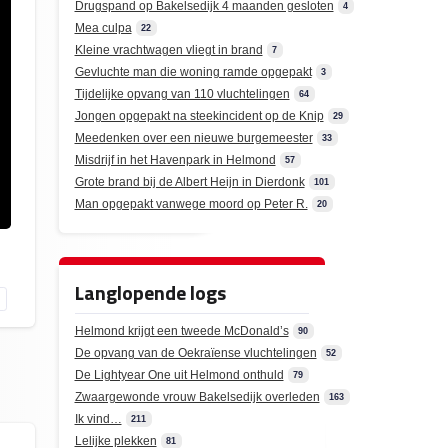
Drugspand op Bakelsedijk 4 maanden gesloten
4
Mea culpa
22
Kleine vrachtwagen vliegt in brand
7
Gevluchte man die woning ramde opgepakt
3
Tijdelijke opvang van 110 vluchtelingen
64
Jongen opgepakt na steekincident op de Knip
29
Meedenken over een nieuwe burgemeester
33
Misdrijf in het Havenpark in Helmond
57
Grote brand bij de Albert Heijn in Dierdonk
101
Man opgepakt vanwege moord op Peter R.
20
Langlopende logs
Helmond krijgt een tweede McDonald’s
90
De opvang van de Oekraïense vluchtelingen
52
De Lightyear One uit Helmond onthuld
79
Zwaargewonde vrouw Bakelsedijk overleden
163
Ik vind…
211
Lelijke plekken
81