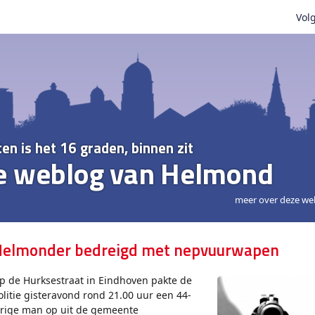
Volg
ten is het 16 graden, binnen zit
e weblog van Helmond
meer over deze we
elmonder bedreigd met nepvuurwapen
p de Hurksestraat in Eindhoven pakte de
olitie gisteravond rond 21.00 uur een 44-
arige man op uit de gemeente