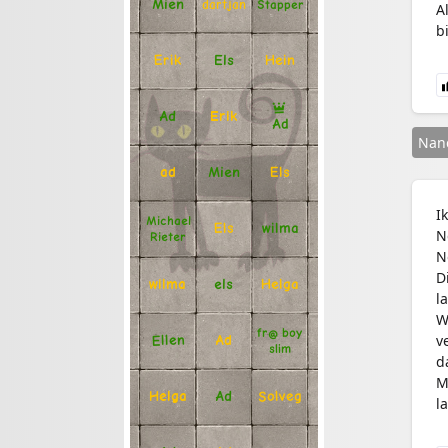
Mien
Stapper
dartjan
A
bi
Erik
Hein
Els
Ad
Erik
Ad
Nan
Mien
Els
ad
I
Michael
Els
wilma
N
Rieter
N
D
Helga
els
wilma
l
W
fr@ boy
v
Ellen
Ad
slim
d
M
Solveg
Ad
Helga
l