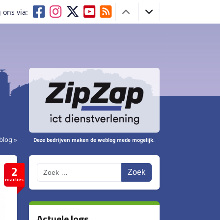
 ons via:
blog »
Deze bedrijven maken de weblog mede mogelijk.
2
Zoek
reacties
Actuele logs