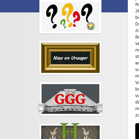
N
2
b
D
z
B
v
m
s
w
v
m
V
b
v
d
m
z