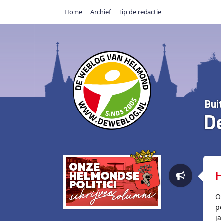
Home
Archief
Tip de redactie
Bui
D
H
O
p
j