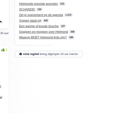
Helmonds mooiste woorden
213
SCHANDE!
130
Zet je evenement op de agenda
1.074
Vragen staat vrij
438
Een warme of koude douche
137
Grappen en moppen over Helmond
338
:25 uur
Waarop MOET Helmond trots zijn?
188
1
vette logtitel
kreeg afgelopen 24 uur reactie
e
l
al