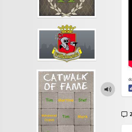
CATWALK
do
OF FAME
Stef
Tim
Martina
2
Mohammed
Tim
Mark
Chahim