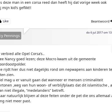
ls deze man in een corsa reed dan heeft hij dat vorige week ook
j mijn kid’s geflikt!!
Beantwoord
do 6 jul 2017 om 13
cy Pennings
k verbied alle Opel Corsa’s..
ee Nancy goed lezen; deze Mocro kwam uit de gemeente
oordoostpolder.
ie rijdt hier dus niet dagelijks rond om nepwapens aan kinderen t
aten zien.
el mag u er vanuit gaan dat wanneer er mensen criminaliteit
ertonen ,weg van hun woon- of verblijfplaats dat dit islamitische , a
an niet illegale, “medelanders” betreft.
aar natuurlijk blijven al deze feiten onder de pet die ons allemaal 
ang niet meer past.