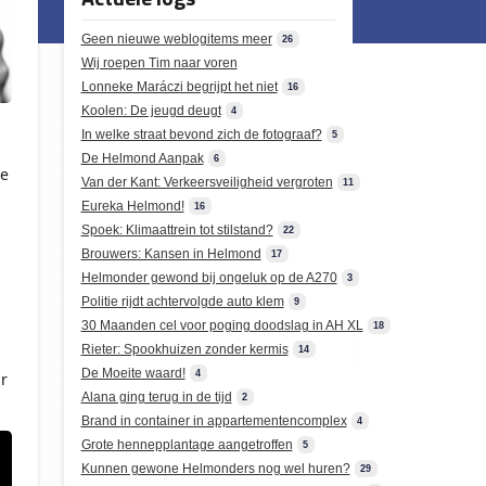
Geen nieuwe weblogitems meer
26
Wij roepen Tim naar voren
Lonneke Maráczi begrijpt het niet
16
Koolen: De jeugd deugt
4
In welke straat bevond zich de fotograaf?
5
De Helmond Aanpak
6
te
Van der Kant: Verkeersveiligheid vergroten
11
Eureka Helmond!
16
Spoek: Klimaattrein tot stilstand?
22
Brouwers: Kansen in Helmond
17
Helmonder gewond bij ongeluk op de A270
3
Politie rijdt achtervolgde auto klem
9
30 Maanden cel voor poging doodslag in AH XL
18
Rieter: Spookhuizen zonder kermis
14
De Moeite waard!
4
r
Alana ging terug in de tijd
2
Brand in container in appartementencomplex
4
Grote hennepplantage aangetroffen
5
Kunnen gewone Helmonders nog wel huren?
29