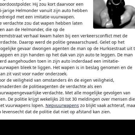
oordoostpolder. Hij zou kort daarvoor een
6-jarige Helmonder vanuit zijn auto hebben
edreigd met een imitatie-vuurwapen.
e verdachte zou dat wapen hebben laten
ien aan de Helmonder, die op de
eemdstraat verhaal kwam halen bij een verkeersconflict met de
erdachte. Daarop werd de politie gewaarschuwd. Gelet op het
ogelijke gevaar dwongen agenten de man op de Hurksestraat uit 
tappen en zijn handen op het dak van zijn auto te leggen. De man
erd aangehouden toen in zijn auto inderdaad een imitatie-
uurwapen bleek te liggen. Het wapen is in beslag genomen en de
an zit vast voor nader onderzoek.
oor de veiligheid van omstanders én de eigen veiligheid,
enaderden de politieagenten de verdachte als een
uurwapengevaarlijke verdachte. Met alle mogelijke gevolgen van
ien. De politie krijgt wekelijks 20 tot 30 meldingen over mensen die
et vuurwapens lopen.
Nepvuurwapens
zo blijkt vaak achteraf, maa
o levensecht dat de politie dat niet op afstand kan zien.