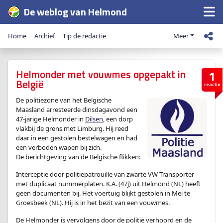
De weblog van Helmond
Home
Archief
Tip de redactie
Meer
Helmonder met vouwmes opgepakt in
1
België
reactie
De politiezone van het Belgische
Maasland arresteerde dinsdagavond een
47-jarige Helmonder in
Dilsen
, een dorp
vlakbij de grens met Limburg. Hij reed
daar in een gestolen bestelwagen en had
een verboden wapen bij zich.
De berichtgeving van de Belgische flikken:
Interceptie door politiepatrouille van zwarte VW Transporter
met duplicaat nummerplaten. K.A. (47j) uit Helmond (NL) heeft
geen documenten bij. Het voertuig blijkt gestolen in Mei te
Groesbeek (NL). Hij is in het bezit van een vouwmes.
De Helmonder is vervolgens door de politie verhoord en de