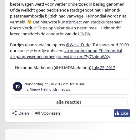
bestelwagen werd voor verder onderzoek in beslag genomen.
Of de wellicht goed bedoelende stadsgenoot het Helmond-
plaatsnaambordje bij zich had vanwege Helmondial wordt niet
vermeld.
Dat nieuwste
kunstproject
van stadskunstenaar
Rocco Verdult “Ik ga op vakantie en neem mee… Helmond!”
kreeg inmiddels de aandacht van de
LINDA
.
Bordjes gaan vanaf nu op reis
@West_Ende
! Tot vanavond 20:00
uur kun je je bordje ophalen.
#trotsophelmond
#helmondial
#ikgaopreisenneemmee
pic.twitter.com/7y7N4nhWXy
— Helmond Marketing (@HLMDMarketing)
July 25, 2017
donderdag 27 juli 2017
om 10:10 uur
in:
Nieuw Helmonds nieuws
alle reacties
Delen