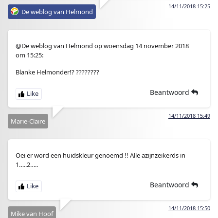
14/11/2018 15:25
De weblog van Helmond
@De weblog van Helmond op woensdag 14 november 2018
om 15:25:
Blanke Helmonder!? ????????
Beantwoord
14/11/2018 15:49
Marie-Claire
Oei er word een huidskleur genoemd !! Alle azijnzeikerds in
1…..2…..
Beantwoord
14/11/2018 15:50
Mike van Hoof