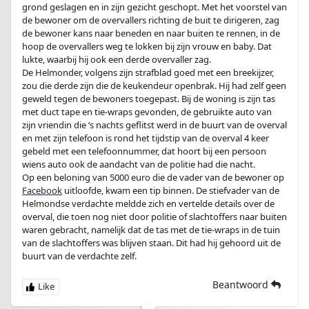
grond geslagen en in zijn gezicht geschopt. Met het voorstel van
de bewoner om de overvallers richting de buit te dirigeren, zag
de bewoner kans naar beneden en naar buiten te rennen, in de
hoop de overvallers weg te lokken bij zijn vrouw en baby. Dat
lukte, waarbij hij ook een derde overvaller zag.
De Helmonder, volgens zijn strafblad goed met een breekijzer,
zou die derde zijn die de keukendeur openbrak. Hij had zelf geen
geweld tegen de bewoners toegepast. Bij de woning is zijn tas
met duct tape en tie-wraps gevonden, de gebruikte auto van
zijn vriendin die ’s nachts geflitst werd in de buurt van de overval
en met zijn telefoon is rond het tijdstip van de overval 4 keer
gebeld met een telefoonnummer, dat hoort bij een persoon
wiens auto ook de aandacht van de politie had die nacht.
Op een beloning van 5000 euro die de vader van de bewoner op
Facebook
uitloofde, kwam een tip binnen. De stiefvader van de
Helmondse verdachte meldde zich en vertelde details over de
overval, die toen nog niet door politie of slachtoffers naar buiten
waren gebracht, namelijk dat de tas met de tie-wraps in de tuin
van de slachtoffers was blijven staan. Dit had hij gehoord uit de
buurt van de verdachte zelf.
Beantwoord