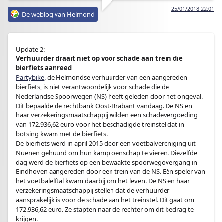
25/01/2018 22:01
De weblog van Helmond
Update 2:
Verhuurder draait niet op voor schade aan trein die
bierfiets aanreed
Partybike
, de Helmondse verhuurder van een aangereden
bierfiets, is niet verantwoordelijk voor schade die de
Nederlandse Spoorwegen (NS) heeft geleden door het ongeval.
Dit bepaalde de rechtbank Oost-Brabant vandaag. De NS en
haar verzekeringsmaatschappij wilden een schadevergoeding
van 172.936,62 euro voor het beschadigde treinstel dat in
botsing kwam met de bierfiets.
De bierfiets werd in april 2015 door een voetbalvereniging uit
Nuenen gehuurd om hun kampioenschap te vieren. Diezelfde
dag werd de bierfiets op een bewaakte spoorwegovergang in
Eindhoven aangereden door een trein van de NS. Eén speler van
het voetbalelftal kwam daarbij om het leven. De NS en haar
verzekeringsmaatschappij stellen dat de verhuurder
aansprakelijk is voor de schade aan het treinstel. Dit gaat om
172.936,62 euro. Ze stapten naar de rechter om dit bedrag te
krijgen.