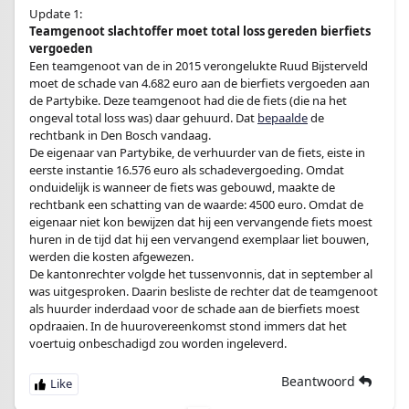
Update 1:
Teamgenoot slachtoffer moet total loss gereden bierfiets
vergoeden
Een teamgenoot van de in 2015 verongelukte Ruud Bijsterveld
moet de schade van 4.682 euro aan de bierfiets vergoeden aan
de Partybike. Deze teamgenoot had die de fiets (die na het
ongeval total loss was) daar gehuurd. Dat
bepaalde
de
rechtbank in Den Bosch vandaag.
De eigenaar van Partybike, de verhuurder van de fiets, eiste in
eerste instantie 16.576 euro als schadevergoeding. Omdat
onduidelijk is wanneer de fiets was gebouwd, maakte de
rechtbank een schatting van de waarde: 4500 euro. Omdat de
eigenaar niet kon bewijzen dat hij een vervangende fiets moest
huren in de tijd dat hij een vervangend exemplaar liet bouwen,
werden die kosten afgewezen.
De kantonrechter volgde het tussenvonnis, dat in september al
was uitgesproken. Daarin besliste de rechter dat de teamgenoot
als huurder inderdaad voor de schade aan de bierfiets moest
opdraaien. In de huurovereenkomst stond immers dat het
voertuig onbeschadigd zou worden ingeleverd.
Beantwoord