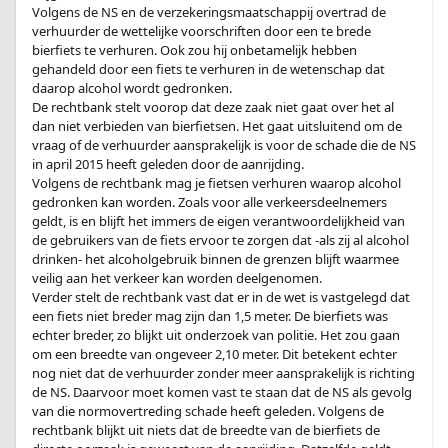
Volgens de NS en de verzekeringsmaatschappij overtrad de
verhuurder de wettelijke voorschriften door een te brede
bierfiets te verhuren. Ook zou hij onbetamelijk hebben
gehandeld door een fiets te verhuren in de wetenschap dat
daarop alcohol wordt gedronken.
De rechtbank stelt voorop dat deze zaak niet gaat over het al
dan niet verbieden van bierfietsen. Het gaat uitsluitend om de
vraag of de verhuurder aansprakelijk is voor de schade die de NS
in april 2015 heeft geleden door de aanrijding.
Volgens de rechtbank mag je fietsen verhuren waarop alcohol
gedronken kan worden. Zoals voor alle verkeersdeelnemers
geldt, is en blijft het immers de eigen verantwoordelijkheid van
de gebruikers van de fiets ervoor te zorgen dat -als zij al alcohol
drinken- het alcoholgebruik binnen de grenzen blijft waarmee
veilig aan het verkeer kan worden deelgenomen.
Verder stelt de rechtbank vast dat er in de wet is vastgelegd dat
een fiets niet breder mag zijn dan 1,5 meter. De bierfiets was
echter breder, zo blijkt uit onderzoek van politie. Het zou gaan
om een breedte van ongeveer 2,10 meter. Dit betekent echter
nog niet dat de verhuurder zonder meer aansprakelijk is richting
de NS. Daarvoor moet komen vast te staan dat de NS als gevolg
van die normovertreding schade heeft geleden. Volgens de
rechtbank blijkt uit niets dat de breedte van de bierfiets de