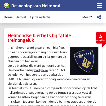
De weblog van Helmond
Home
Archief
Tip de redactie
Meer
Helmondse bierfiets bij fatale
4
treinongeluk
reacties
In Eindhoven werd gisteren een bierfiets
op een spoorwegovergang door een trein
gegrepen. Daarbij kwam 24-jarige man uit
Nuenen om het leven.
Op de bierfiets die werd gehuurd van het
Helmondse bedrijf
Partybike
zaten 15 tot
20 leden van het eerste van voetbalclub
EMK uit Nuenen. Zij waren zondag kampioen geworden en
vierden dat gisteren.
De bierfiets zou tussen de dichtgaande spoorbomen op de licht
hellende spoorwegovergang op de Tongelresestraat vast zijn
komen te zitten. Pogingen de slagboom omhoog te duwen
mislukten. Iedereen kon de rijdende bar met trappers onder de