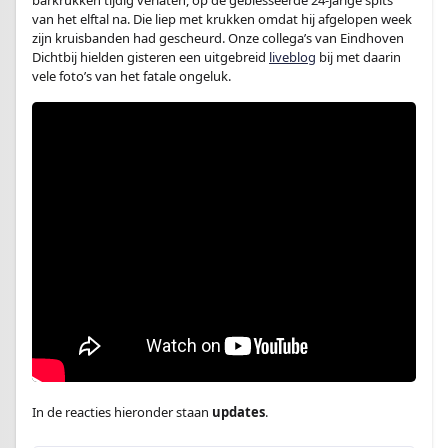
barkrukken tijdig verlaten, op de geblesseerde 24-jarige spits
van het elftal na. Die liep met krukken omdat hij afgelopen week
zijn kruisbanden had gescheurd. Onze collega’s van Eindhoven
Dichtbij hielden gisteren een uitgebreid
liveblog
bij met daarin
vele foto’s van het fatale ongeluk.
In de reacties hieronder staan
updates
.