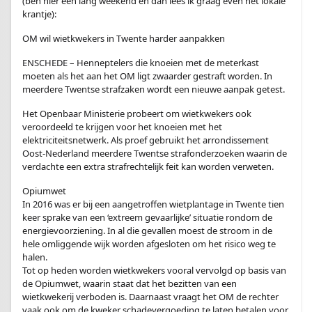
(ben hier een lang weekend en dan lees ik graag even het lokale
krantje):
OM wil wietkwekers in Twente harder aanpakken
ENSCHEDE – Henneptelers die knoeien met de meterkast
moeten als het aan het OM ligt zwaarder gestraft worden. In
meerdere Twentse strafzaken wordt een nieuwe aanpak getest.
Het Openbaar Ministerie probeert om wietkwekers ook
veroordeeld te krijgen voor het knoeien met het
elektriciteitsnetwerk. Als proef gebruikt het arrondissement
Oost-Nederland meerdere Twentse strafonderzoeken waarin de
verdachte een extra strafrechtelijk feit kan worden verweten.
Opiumwet
In 2016 was er bij een aangetroffen wietplantage in Twente tien
keer sprake van een ‘extreem gevaarlijke’ situatie rondom de
energievoorziening. In al die gevallen moest de stroom in de
hele omliggende wijk worden afgesloten om het risico weg te
halen.
Tot op heden worden wietkwekers vooral vervolgd op basis van
de Opiumwet, waarin staat dat het bezitten van een
wietkwekerij verboden is. Daarnaast vraagt het OM de rechter
vaak ook om de kweker schadevergoeding te laten betalen voor