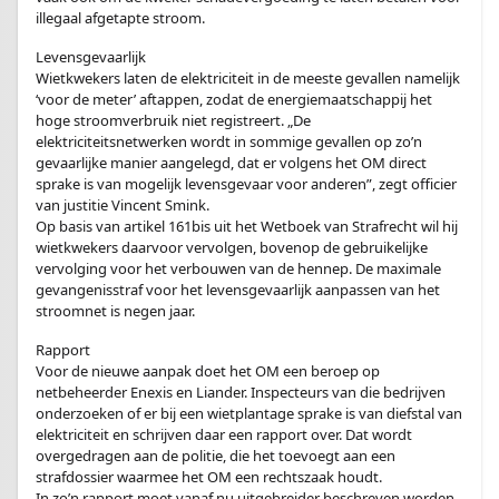
illegaal afgetapte stroom.
Levensgevaarlijk
Wietkwekers laten de elektriciteit in de meeste gevallen namelijk
‘voor de meter’ aftappen, zodat de energiemaatschappij het
hoge stroomverbruik niet registreert. „De
elektriciteitsnetwerken wordt in sommige gevallen op zo’n
gevaarlijke manier aangelegd, dat er volgens het OM direct
sprake is van mogelijk levensgevaar voor anderen”, zegt officier
van justitie Vincent Smink.
Op basis van artikel 161bis uit het Wetboek van Strafrecht wil hij
wietkwekers daarvoor vervolgen, bovenop de gebruikelijke
vervolging voor het verbouwen van de hennep. De maximale
gevangenisstraf voor het levensgevaarlijk aanpassen van het
stroomnet is negen jaar.
Rapport
Voor de nieuwe aanpak doet het OM een beroep op
netbeheerder Enexis en Liander. Inspecteurs van die bedrijven
onderzoeken of er bij een wietplantage sprake is van diefstal van
elektriciteit en schrijven daar een rapport over. Dat wordt
overgedragen aan de politie, die het toevoegt aan een
strafdossier waarmee het OM een rechtszaak houdt.
In zo’n rapport moet vanaf nu uitgebreider beschreven worden