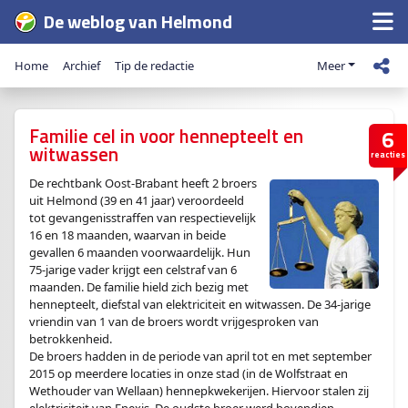
De weblog van Helmond
Home
Archief
Tip de redactie
Meer
Familie cel in voor hennepteelt en
6
witwassen
reacties
De rechtbank Oost-Brabant heeft 2 broers
uit Helmond (39 en 41 jaar) veroordeeld
tot gevangenisstraffen van respectievelijk
16 en 18 maanden, waarvan in beide
gevallen 6 maanden voorwaardelijk. Hun
75-jarige vader krijgt een celstraf van 6
maanden. De familie hield zich bezig met
hennepteelt, diefstal van elektriciteit en witwassen. De 34-jarige
vriendin van 1 van de broers wordt vrijgesproken van
betrokkenheid.
De broers hadden in de periode van april tot en met september
2015 op meerdere locaties in onze stad (in de Wolfstraat en
Wethouder van Wellaan) hennepkwekerijen. Hiervoor stalen zij