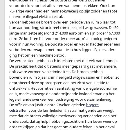
elektriciteit van Enexis. De oudste broer werd bovendien
veroordeeld voor het afleveren van hennepstekken. Ook hun
75-jarige vader had een hennepkwekerij op zijn zolder en tapte
daarvoor illegaal elektriciteit af.
Verder hebben de broers over een periode van ruim 5 jaar, tot
hun aanhouding, structureel crimineel geld witgewassen. De 39-
jarige man zette afgerond 214.000 euro om en zijn broer 167.000
euro. Ze kochten hiervoor onder meer auto’s en ook goederen
voor in hun woning. De oudste broer en vader hadden ieder een
verboden vuurwapen met munitie in huis liggen. Bij de vader
ging het om een machinepistool.
De verdachten hebben zich ingelaten met de teelt van hennep.
De praktijk leert dat dit steeds meer gepaard gaat met andere,
ook zware vormen van criminaliteit. De broers hebben
bovendien ruim 5 jaar crimineel geld witgewassen en hebben zo
geprobeerd deze opbrengsten aan het zicht van justitie te
onttrekken. Het vormt een aantasting van de legale economie
en is, mede vanwege de ondermijnende invloed ervan op het
legale handelsverkeer, een bedreiging voor de samenleving.
De officier van justitie eiste 2 weken geleden
hogere
celstraffen
voor de familieleden. In strafmatigende zin weegt
mee dat de broers volledige medewerking verleenden aan het
onderzoek, dat zij hulp hebben gezocht om hun leven weer op
orde te krijgen en dat het gaat om oudere feiten. In het geval