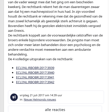
van de vader weegt mee dat het ging om een bescheiden
kwekerij. De rechtbank rekent het de man daarentegen zwaar
aan dat hij een machinepistool in huis had. In zijn voordeel
houdt de rechtbank er rekening mee dat de gezondheid van de
man zowel lichamelijk als geestelijk sterk achteruit is gegaan.
Bovendien heeft hij de gestolen elektriciteit inmiddels vergoed
aan Enexis.
De rechtbank koppelt aan de voorwaardelijke celstraffen van de
broers enkele bijzondere voorwaarden. De jongste man moet
zich onder meer laten behandelen door een psycholoog en de
andere verdachte moet meewerken aan een ambulante
behandeling.
De 4 volledige uitspraken van de rechtbank:
ECLI:NL:RBOBR:2017:3939
ECLI:NL:RBOBR:2017:3940
ECLI:NL:RBOBR:2017:3941
ECLI:NL:RBOBR:2017:3942
vrijdag 21 juli 2017
om 14:39 uur
in:
Nieuw Helmonds nieuws
alle reacties