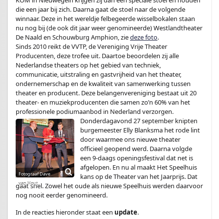
KOM in Nieuwegein krijgen zij dan een speciale stoel en houden
die een jaar bij zich. Daarna gaat de stoel naar de volgende
winnaar. Deze in het wereldje felbegeerde wisselbokalen staan
nu nog bij (de ook dit jaar weer genomineerde) Westlandtheater
De Naald en Schouwburg Amphion, zie
deze foto
.
Sinds 2010 reikt de VVTP, de Vereniging Vrije Theater
Producenten, deze trofee uit. Daartoe beoordelen zij alle
Nederlandse theaters op het gebied van techniek,
communicatie, uitstraling en gastvrijheid van het theater,
ondernemerschap en de kwaliteit van samenwerking tussen
theater en producent. Deze belangenvereniging bestaat uit 20
theater- en muziekproducenten die samen zo’n 60% van het
professionele podiumaanbod in Nederland verzorgen.
Donderdagavond 27 september knipten
burgemeester Elly Blanksma het rode lint
door waarmee ons nieuwe theater
officieel geopend werd. Daarna volgde
een 9-daags openingsfestival dat net is
afgelopen. En nu al maakt Het Speelhuis
kans op de Theater van het Jaarprijs. Dat
gaat snel. Zowel het oude als nieuwe Speelhuis werden daarvoor
nog nooit eerder genomineerd.
In de reacties hieronder staat een
update
.