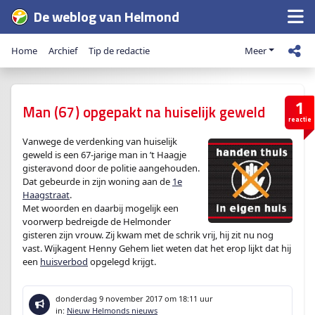
De weblog van Helmond
Home
Archief
Tip de redactie
Meer
1
Man (67) opgepakt na huiselijk geweld
reactie
Vanwege de verdenking van huiselijk
geweld is een 67-jarige man in ’t Haagje
gisteravond door de politie aangehouden.
Dat gebeurde in zijn woning aan de
1e
Haagstraat
.
Met woorden en daarbij mogelijk een
voorwerp bedreigde de Helmonder
gisteren zijn vrouw. Zij kwam met de schrik vrij, hij zit nu nog
vast. Wijkagent Henny Gehem liet weten dat het erop lijkt dat hij
een
huisverbod
opgelegd krijgt.
donderdag 9 november 2017
om 18:11 uur
in:
Nieuw Helmonds nieuws