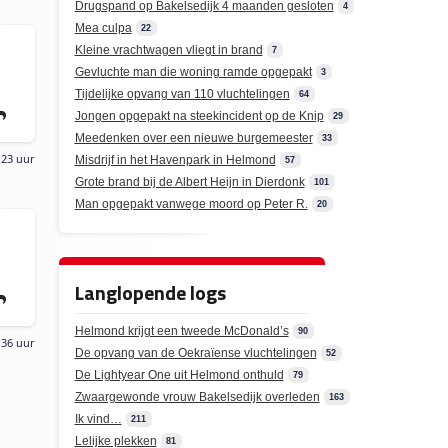
Drugspand op Bakelsedijk 4 maanden gesloten
4
Mea culpa
22
Kleine vrachtwagen vliegt in brand
7
Gevluchte man die woning ramde opgepakt
3
Tijdelijke opvang van 110 vluchtelingen
64
Jongen opgepakt na steekincident op de Knip
29
Meedenken over een nieuwe burgemeester
33
:23 uur
Misdrijf in het Havenpark in Helmond
57
Grote brand bij de Albert Heijn in Dierdonk
101
Man opgepakt vanwege moord op Peter R.
20
Langlopende logs
Helmond krijgt een tweede McDonald’s
90
:36 uur
De opvang van de Oekraïense vluchtelingen
52
De Lightyear One uit Helmond onthuld
79
Zwaargewonde vrouw Bakelsedijk overleden
163
Ik vind…
211
Lelijke plekken
81