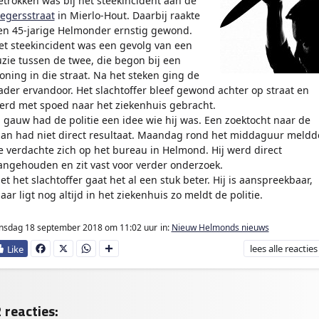
etrokken was bij het steekincident aan de
legersstraat
in Mierlo-Hout. Daarbij raakte
en 45-jarige Helmonder ernstig gewond.
et steekincident was een gevolg van een
uzie tussen de twee, die begon bij een
oning in die straat. Na het steken ging de
ader ervandoor. Het slachtoffer bleef gewond achter op straat en
erd met spoed naar het ziekenhuis gebracht.
l gauw had de politie een idee wie hij was. Een zoektocht naar de
an had niet direct resultaat. Maandag rond het middaguur meldd
e verdachte zich op het bureau in Helmond. Hij werd direct
angehouden en zit vast voor verder onderzoek.
et het slachtoffer gaat het al een stuk beter. Hij is aanspreekbaar,
aar ligt nog altijd in het ziekenhuis zo meldt de politie.
nsdag 18 september 2018
om 11:02 uur
in:
Nieuw Helmonds nieuws
lees
alle reacties
Fa
X
W
D
ce
ha
e
bo
ts
l
ok
Ap
e
p
n
 reacties: