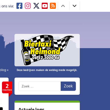
 ons via:
blog »
Deze bedrijven maken de weblog mede mogelijk.
2
Zoek
reacties
Actuele logs