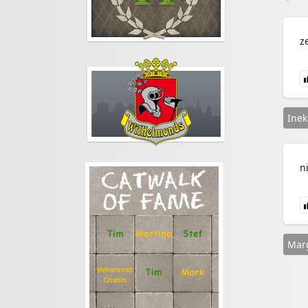
z
Inek
n
CATWALK
OF FAME
Stef
Tim
Martina
Marg
Mohammed
Tim
Mark
Chahim