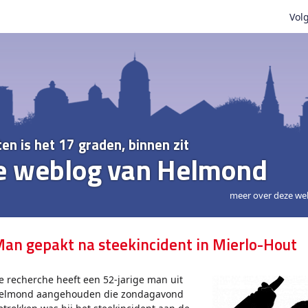
Volg
ten is het 17 graden, binnen zit
e weblog van Helmond
meer over deze we
an gepakt na steekincident in Mierlo-Hout
e recherche heeft een 52-jarige man uit
elmond aangehouden die zondagavond