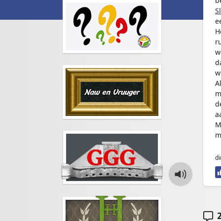
b
S
e
H
r
w
d
w
A
m
d
a
M
m
di
2