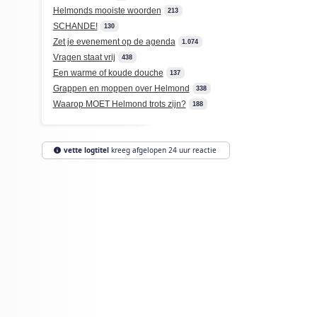
Helmonds mooiste woorden
213
SCHANDE!
130
Zet je evenement op de agenda
1.074
Vragen staat vrij
438
Een warme of koude douche
137
Grappen en moppen over Helmond
338
Waarop MOET Helmond trots zijn?
188
vette logtitel
kreeg afgelopen 24 uur reactie