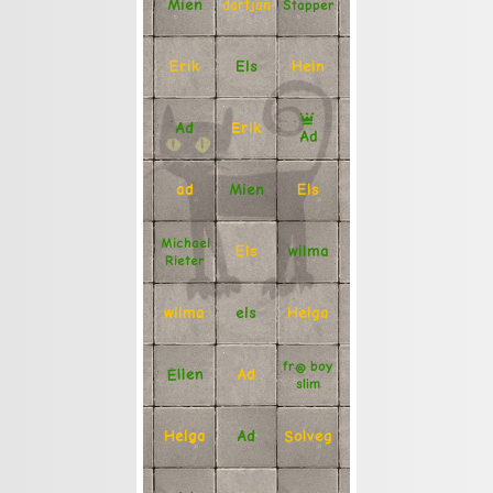
Mien
Stapper
dartjan
Erik
Hein
Els
Ad
Erik
Ad
Mien
Els
ad
Michael
Els
wilma
Rieter
Helga
els
wilma
fr@ boy
Ellen
Ad
slim
Solveg
Ad
Helga