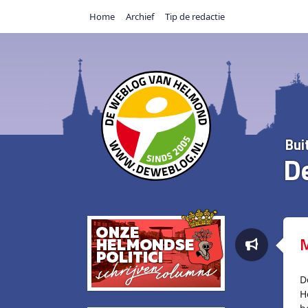
Home
Archief
Tip de redactie
Bui
D
M
D
H