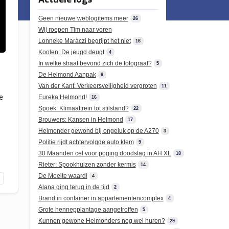
Geen nieuwe weblogitems meer
26
Wij roepen Tim naar voren
Lonneke Maráczi begrijpt het niet
16
Koolen: De jeugd deugt
4
In welke straat bevond zich de fotograaf?
5
De Helmond Aanpak
6
Van der Kant: Verkeersveiligheid vergroten
11
e
Eureka Helmond!
16
Spoek: Klimaattrein tot stilstand?
22
Brouwers: Kansen in Helmond
17
Helmonder gewond bij ongeluk op de A270
3
Politie rijdt achtervolgde auto klem
9
30 Maanden cel voor poging doodslag in AH XL
18
Rieter: Spookhuizen zonder kermis
14
De Moeite waard!
4
Alana ging terug in de tijd
2
Brand in container in appartementencomplex
4
Grote hennepplantage aangetroffen
5
Kunnen gewone Helmonders nog wel huren?
29