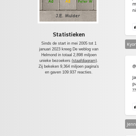
Ad
Ad
Peter W
m
n
J.E. Mulder
Statistieken
Sinds de start in mei 2005 tot 1
Kyo
januari 2023 kreeg De weblog van
Helmond in totaal 2,898 miljoen
unieke bezoekers
(staafdiagram)
.
@
Zij bekeken 9,364 miljoen pagina's
en gaven 109.937 reacties.
J
p
??
Jenn