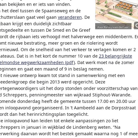
aan bekijken en er iets van vinden.
n het deel tussen de Spaanseweg en de
chutterslaan gaat veel gaan
veranderen
. De
ijbaan krijgt een duidelijk zichtbaar
ietsgedeelte en tussen De Smed en De Greef
ordt de rijbaan iets verhoogd met halverwege een middenberm. E
omt nieuwe bestrating, meer groen en de riolering wordt
ernieuwd. Om de snelheid van het verkeer te verlagen komen er 2
lateaus. Dat is in het kort de nummer 10 van de
23 belangrijkste
elmondse wegwerkzaamheden (pdf)
. Dat werk moet na de zomer
eginnen en gaat een maand of 9 in beslag nemen.
it nieuwe ontwerp kwam tot stand in samenwerking met een
eedenkgroep die begin 2013 werd opgericht. Deze
ertegenwoordigers uit het dorp stonden onder voorzitterschap van
d Schreppers, penningmeester van wijkraad Stiphout-Warande.
omende donderdag heeft de gemeente tussen 17.00 en 20.00 uur
en inloopavond georganiseerd. In ’t Aambeeld aan de Dorpsstraat
ordt dan het herinrichtingsplan toegelicht.
ie inloopavond kan leiden tot enkele aanpassingen zo liet
chreppers in januari in wijkblad de Lindenberg weten. “Na
erwerking daarvan wordt het bestek gemaakt waarna nog 1 of mee