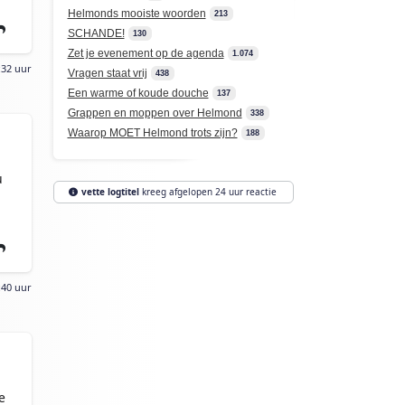
Helmonds mooiste woorden
213
SCHANDE!
130
Zet je evenement op de agenda
1.074
:32 uur
Vragen staat vrij
438
Een warme of koude douche
137
Grappen en moppen over Helmond
338
Waarop MOET Helmond trots zijn?
188
u
vette logtitel
kreeg afgelopen 24 uur reactie
:40 uur
e