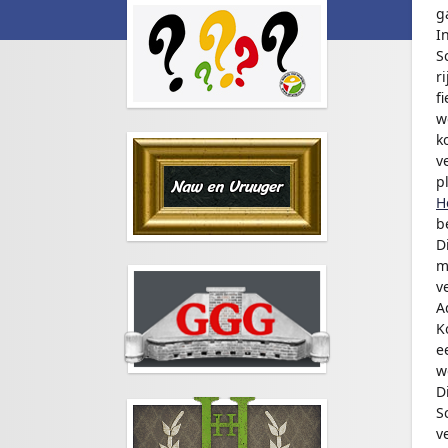
g
I
S
r
f
w
k
v
p
H
b
D
m
v
A
K
e
w
D
S
v