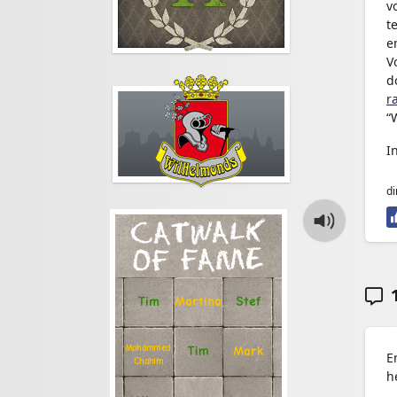
v
t
e
V
d
r
“
I
di
CATWALK
OF FAME
1
Stef
Tim
Martina
Mohammed
Tim
Mark
E
Chahim
h