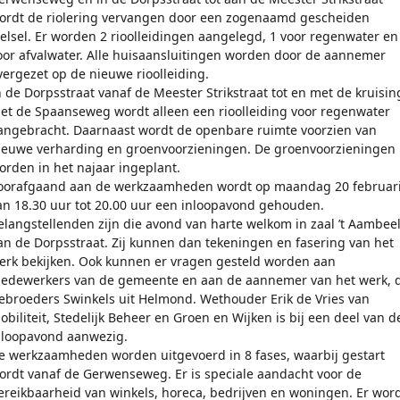
ordt de riolering vervangen door een zogenaamd gescheiden
telsel. Er worden 2 rioolleidingen aangelegd, 1 voor regenwater en
oor afvalwater. Alle huisaansluitingen worden door de aannemer
vergezet op de nieuwe rioolleiding.
n de Dorpsstraat vanaf de Meester Strikstraat tot en met de kruisin
et de Spaanseweg wordt alleen een rioolleiding voor regenwater
angebracht. Daarnaast wordt de openbare ruimte voorzien van
ieuwe verharding en groenvoorzieningen. De groenvoorzieningen
orden in het najaar ingeplant.
oorafgaand aan de werkzaamheden wordt op maandag 20 februar
an 18.30 uur tot 20.00 uur een inloopavond gehouden.
elangstellenden zijn die avond van harte welkom in zaal ’t Aambee
an de Dorpsstraat. Zij kunnen dan tekeningen en fasering van het
erk bekijken. Ook kunnen er vragen gesteld worden aan
edewerkers van de gemeente en aan de aannemer van het werk, 
ebroeders Swinkels uit Helmond. Wethouder Erik de Vries van
obiliteit, Stedelijk Beheer en Groen en Wijken is bij een deel van d
nloopavond aanwezig.
e werkzaamheden worden uitgevoerd in 8 fases, waarbij gestart
ordt vanaf de Gerwenseweg. Er is speciale aandacht voor de
ereikbaarheid van winkels, horeca, bedrijven en woningen. Er wor