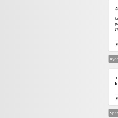
@
k
p
??
Kyo
9
I
Spe