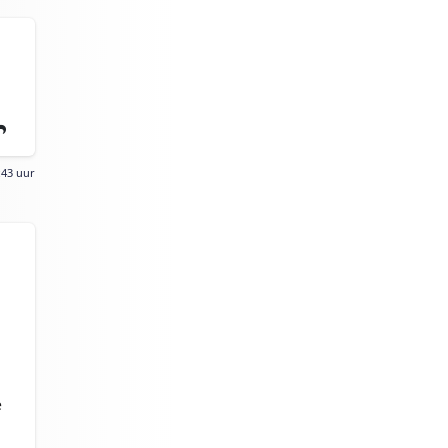
:43 uur
e