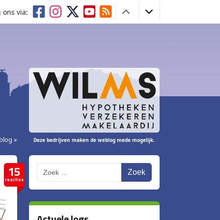
 ons via:
blog »
Deze bedrijven maken de weblog mede mogelijk.
15
Zoek
reacties
Actuele logs