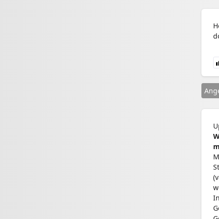
H
d
Ange
U
W
m
M
S
(
w
I
G
G