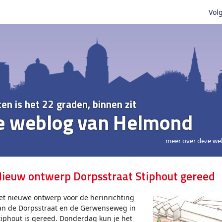
Volg
ten is het 22 graden, binnen zit
e weblog van Helmond
meer over deze we
ieuw ontwerp Dorpsstraat Stiphout gereed
et nieuwe ontwerp voor de herinrichting
an de Dorpsstraat en de Gerwenseweg in
tiphout is gereed. Donderdag kun je het