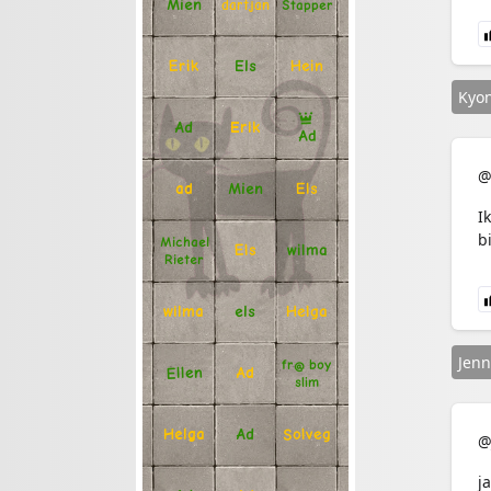
Mien
Stapper
dartjan
Erik
Hein
Els
Kyo
Ad
Erik
Ad
@
Mien
Els
ad
I
bi
Michael
Els
wilma
Rieter
Helga
els
wilma
Jenn
fr@ boy
Ellen
Ad
slim
Solveg
Ad
Helga
@
j