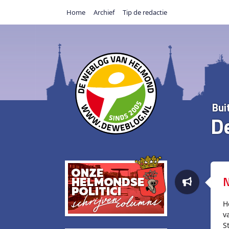
Home
Archief
Tip de redactie
Bui
D
N
H
v
S