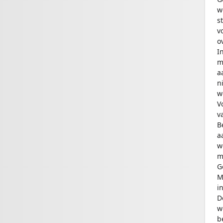
w
s
v
o
I
m
a
n
w
V
v
B
a
w
m
G
M
i
D
w
b