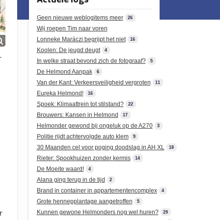
Geen nieuwe weblogitems meer
26
Wij roepen Tim naar voren
Lonneke Maráczi begrijpt het niet
16
Koolen: De jeugd deugt
4
r
In welke straat bevond zich de fotograaf?
5
De Helmond Aanpak
6
Van der Kant: Verkeersveiligheid vergroten
11
Eureka Helmond!
16
Spoek: Klimaattrein tot stilstand?
22
Brouwers: Kansen in Helmond
17
Helmonder gewond bij ongeluk op de A270
3
Politie rijdt achtervolgde auto klem
9
30 Maanden cel voor poging doodslag in AH XL
18
Rieter: Spookhuizen zonder kermis
14
De Moeite waard!
4
Alana ging terug in de tijd
2
Brand in container in appartementencomplex
4
Grote hennepplantage aangetroffen
5
r
Kunnen gewone Helmonders nog wel huren?
29