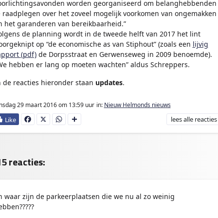
oorlichtingsavonden worden georganiseerd om belanghebbenden
e raadplegen over het zoveel mogelijk voorkomen van ongemakken
n het garanderen van bereikbaarheid.”
olgens de planning wordt in de tweede helft van 2017 het lint
oorgeknipt op “de economische as van Stiphout” (zoals een
lijvig
apport (pdf)
de Dorpsstraat en Gerwenseweg in 2009 benoemde).
We hebben er lang op moeten wachten” aldus Schreppers.
n de reacties hieronder staan
updates
.
nsdag 29 maart 2016
om 13:59 uur
in:
Nieuw Helmonds nieuws
lees
alle reacties
Fa
X
W
D
ce
ha
e
bo
ts
l
ok
Ap
e
p
n
5 reacties:
n waar zijn de parkeerplaatsen die we nu al zo weinig
ebben?????