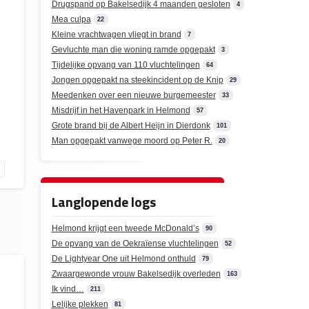
Drugspand op Bakelsedijk 4 maanden gesloten
4
Mea culpa
22
Kleine vrachtwagen vliegt in brand
7
Gevluchte man die woning ramde opgepakt
3
Tijdelijke opvang van 110 vluchtelingen
64
Jongen opgepakt na steekincident op de Knip
29
Meedenken over een nieuwe burgemeester
33
Misdrijf in het Havenpark in Helmond
57
Grote brand bij de Albert Heijn in Dierdonk
101
Man opgepakt vanwege moord op Peter R.
20
Langlopende logs
Helmond krijgt een tweede McDonald’s
90
De opvang van de Oekraïense vluchtelingen
52
De Lightyear One uit Helmond onthuld
79
Zwaargewonde vrouw Bakelsedijk overleden
163
Ik vind…
211
Lelijke plekken
81