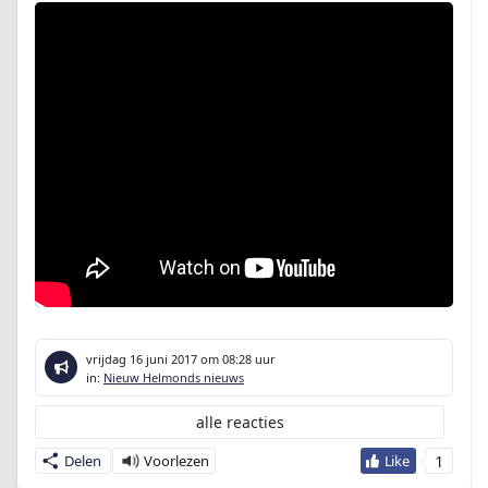
vrijdag 16 juni 2017
om 08:28 uur
in:
Nieuw Helmonds nieuws
alle reacties
1
Delen