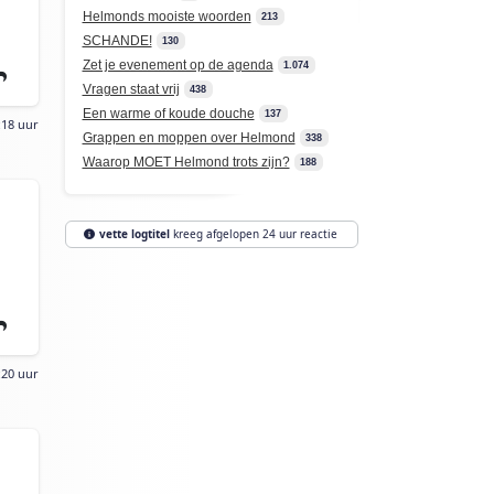
Helmonds mooiste woorden
213
SCHANDE!
130
Zet je evenement op de agenda
1.074
Vragen staat vrij
438
Een warme of koude douche
137
:18 uur
Grappen en moppen over Helmond
338
Waarop MOET Helmond trots zijn?
188
vette logtitel
kreeg afgelopen 24 uur reactie
:20 uur