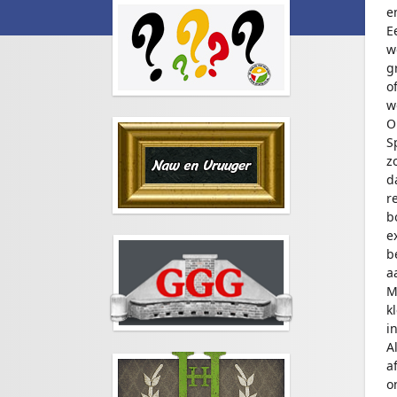
e
E
w
g
o
w
O
S
z
d
r
b
e
b
a
M
k
i
A
a
o