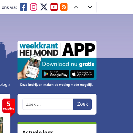
 ons via:
blog »
Deze bedrijven maken de weblog mede mogelijk.
5
Zoek
reacties
Actuele logs