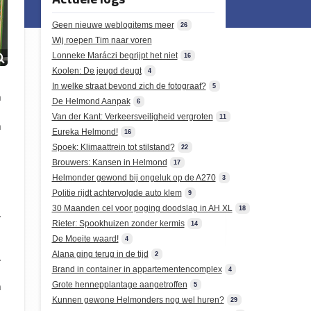
Geen nieuwe weblogitems meer
26
Wij roepen Tim naar voren
Lonneke Maráczi begrijpt het niet
16
Koolen: De jeugd deugt
4
In welke straat bevond zich de fotograaf?
5
n
De Helmond Aanpak
6
Van der Kant: Verkeersveiligheid vergroten
11
n
Eureka Helmond!
16
Spoek: Klimaattrein tot stilstand?
22
Brouwers: Kansen in Helmond
17
Helmonder gewond bij ongeluk op de A270
3
Politie rijdt achtervolgde auto klem
9
30 Maanden cel voor poging doodslag in AH XL
18
.
Rieter: Spookhuizen zonder kermis
14
De Moeite waard!
4
Alana ging terug in de tijd
2
.
Brand in container in appartementencomplex
4
h
Grote hennepplantage aangetroffen
5
Kunnen gewone Helmonders nog wel huren?
29