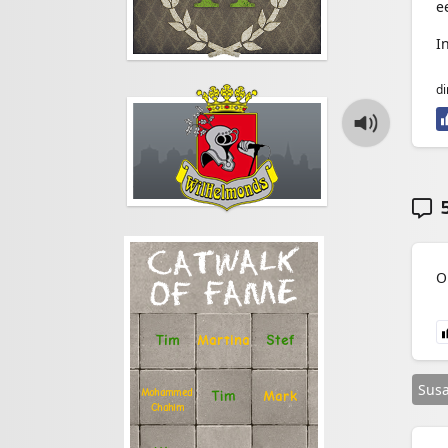
e
I
di
5
CATWALK
O
OF FAME
Stef
Tim
Martina
Sus
Mohammed
Tim
Mark
Chahim