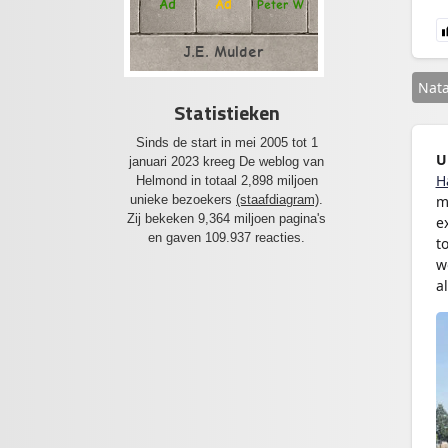
Ad
Ad
Peter W
J.E. Mulder
Nat
Statistieken
Sinds de start in mei 2005 tot 1
U
januari 2023 kreeg De weblog van
H
Helmond in totaal 2,898 miljoen
unieke bezoekers
(staafdiagram)
.
m
Zij bekeken 9,364 miljoen pagina's
e
en gaven 109.937 reacties.
t
w
a