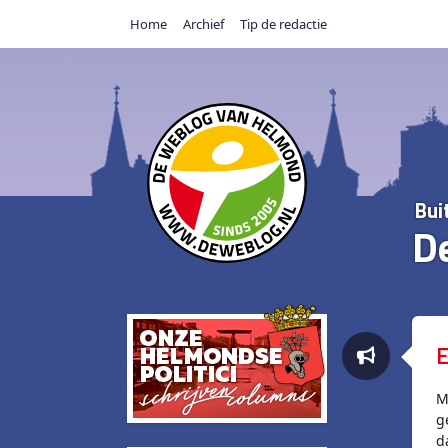
Home
Archief
Tip de redactie
Bui
D
E
M
g
d