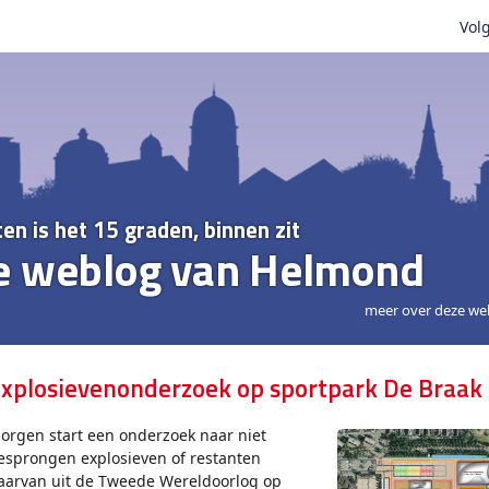
Volg
ten is het 15 graden, binnen zit
e weblog van Helmond
meer over deze we
xplosievenonderzoek op sportpark De Braak
orgen start een onderzoek naar niet
esprongen explosieven of restanten
aarvan uit de Tweede Wereldoorlog op