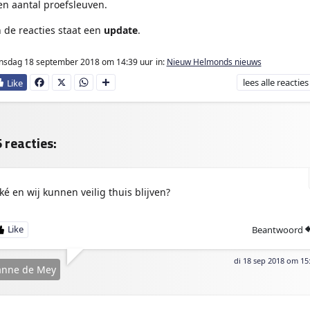
en aantal proefsleuven.
n de reacties staat een
update
.
nsdag 18 september 2018
om 14:39 uur
in:
Nieuw Helmonds nieuws
lees
alle reacties
Fa
X
W
D
ce
ha
e
bo
ts
l
ok
Ap
e
p
n
 reacties:
ké en wij kunnen veilig thuis blijven?
Beantwoord
di 18 sep 2018 om 15
anne de Mey