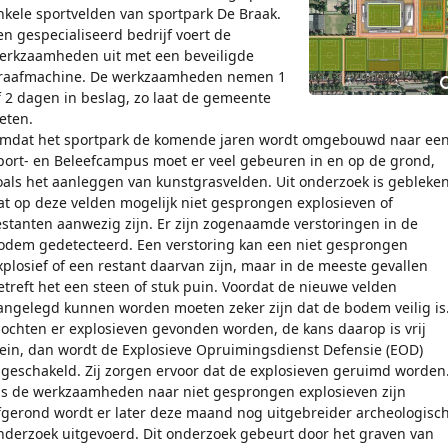
nkele sportvelden van sportpark De Braak.
en gespecialiseerd bedrijf voert de
erkzaamheden uit met een beveiligde
raafmachine. De werkzaamheden nemen 1
f 2 dagen in beslag, zo laat de gemeente
eten.
mdat het sportpark de komende jaren wordt omgebouwd naar ee
port- en Beleefcampus moet er veel gebeuren in en op de grond,
oals het aanleggen van kunstgrasvelden. Uit onderzoek is gebleke
at op deze velden mogelijk niet gesprongen explosieven of
estanten aanwezig zijn. Er zijn zogenaamde verstoringen in de
odem gedetecteerd. Een verstoring kan een niet gesprongen
xplosief of een restant daarvan zijn, maar in de meeste gevallen
etreft het een steen of stuk puin. Voordat de nieuwe velden
angelegd kunnen worden moeten zeker zijn dat de bodem veilig is
ochten er explosieven gevonden worden, de kans daarop is vrij
lein, dan wordt de Explosieve Opruimingsdienst Defensie (EOD)
ngeschakeld. Zij zorgen ervoor dat de explosieven geruimd worden
ls de werkzaamheden naar niet gesprongen explosieven zijn
fgerond wordt er later deze maand nog uitgebreider archeologisc
nderzoek uitgevoerd. Dit onderzoek gebeurt door het graven van