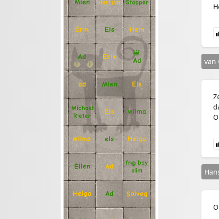
Mien
Stapper
dartjan
H
Erik
Hein
Els
Ad
Erik
van
Ad
Mien
Els
ad
Z
d
Michael
Els
wilma
Rieter
O
Helga
els
wilma
fr@ boy
Ellen
Ad
slim
Hans
Solveg
Ad
Helga
O