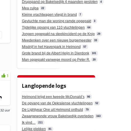
Drugspand op Bakelsedijk 4 maanden gesloten
4
Mea culpa
22
Kleine vrachtwagen vliegt in brand
7
Gevluchte man die woning ramde opgepakt
3
Tijdelijke opvang van 110 vluchtelingen
64
Jongen opgepakt na steekincident op de Knip
29
Meedenken over een nieuwe burgemeester
33
Misdrijf in het Havenpark in Helmond
57
Grote brand bij de Albert Heijn in Dierdonk
101
Man opgepakt vanwege moord op Peter R.
20
1
Langlopende logs
Helmond krijgt een tweede McDonald’s
90
De opvang van de Oekraïense vluchtelingen
52
De Lightyear One uit Helmond onthuld
:32 uur
79
Zwaargewonde vrouw Bakelsedijk overleden
163
Ik vind…
211
Lelijke plekken
81