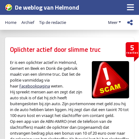
De weblog van Helmond
Home
Archief
Tip de redactie
Meer
5
Oplichter actief door slimme truc
reacties
Er is een oplichter actief in Helmond,
Gemert en Beek en Donk die gebruik
maakt van een slimme truc. Dat liet de
politie vanmiddag via
haar
Facebookpagina
weten.
Hij spreekt mensen aan en zegt dat zijn
auto stuk is of dat hij zich heeft
buitengesloten bij zijn auto. Zijn portemonnee met geld zou hij
in de auto hebben laten liggen. Hij zegt dan dat een taxirit 70 tot
100 euro kost en vraagt het slachtoffer om contant geld.
Op een app van de ABN-AMRO (met de telefoon van de
slachtoffers) maakt de oplichter dan (zogenaamd) dat
ontvangen bedrag plus een bonus van 10 of 20 euro over naar