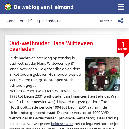
De weblog van Helmond
Home
Archief
Tip de redactie
Meer
Oud-wethouder Hans Witteveen
1
overleden
reactie
In de nacht van zaterdag op zondag is
oud-wethouder Hans Witteveen op 81-
jarige overleden. De gezondheid van deze
in Rotterdam geboren Helmonder was de
laatste jaren met grote stappen sterk
achteruit gegaan.
Namens de VVD was Hans Witteveen van
1998 tot begin 2001 wethouder van Financiën (ten tijde dat Wim
van Elk burgemeester was). Hij werd opgevolgd door Trix
Houthooft. In de periode 1994 tot begin 2001 zat hij in de
Helmondse gemeenteraad. Daarvoor was hij tot 1990 VVD-
wethouder in Geldermalsen (provincie Gelderland). Daar trad hij
destijds af vanwege een
liefdesrelatie
met collega wethouder Jos