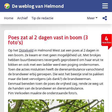
De weblog van Helmond
Home
Archief
Tip de redactie
Meer
Poes zat al 2 dagen vast in boom (3
4
foto’s)
reacties
Op het
Distelveld
in Helmond West zat een poes al 2 dagen in
een boom. Ze kwam er met geen mogelijkheid uit. Met brokjes
hebben buurtbewoners tevergeefs geprobeerd om haar eruit te
lokken en ook met een ladder werd een poging ondernomen.
Toen die acties mislukten heeft de dierenambulance vanochtend
de brandweer erbij geroepen. Die wist het beestje snel te pakken
maar die beet vervolgens (als dank?) de brandweerman.
Eenmaal beneden toen de poes de vrijheid zag, rende ze weg uit
de handen van de brandweer en dierenambulance.
Pim Verkoelen maakte de onderstaande foto’s.