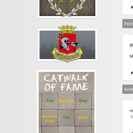
Patr
@
M
CATWALK
OF FAME
Arle
Stef
Tim
Martina
m
`
Mohammed
Tim
Mark
Chahim