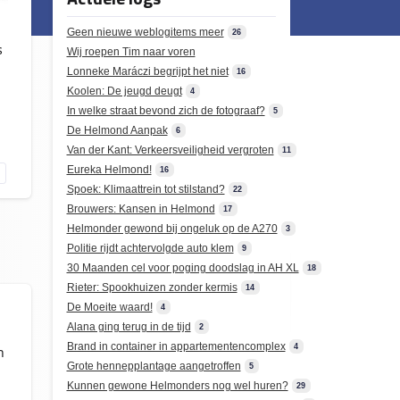
Geen nieuwe weblogitems meer
26
s
Wij roepen Tim naar voren
Lonneke Maráczi begrijpt het niet
16
Koolen: De jeugd deugt
4
In welke straat bevond zich de fotograaf?
5
De Helmond Aanpak
6
Van der Kant: Verkeersveiligheid vergroten
11
Eureka Helmond!
16
Spoek: Klimaattrein tot stilstand?
22
Brouwers: Kansen in Helmond
17
Helmonder gewond bij ongeluk op de A270
3
Politie rijdt achtervolgde auto klem
9
30 Maanden cel voor poging doodslag in AH XL
18
Rieter: Spookhuizen zonder kermis
14
De Moeite waard!
4
Alana ging terug in de tijd
2
Brand in container in appartementencomplex
4
n
Grote hennepplantage aangetroffen
5
Kunnen gewone Helmonders nog wel huren?
29