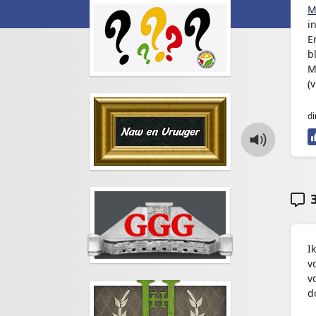
M
i
E
b
M
(
di
3
I
v
v
d