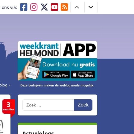
 ons via:
blog »
Deze bedrijven maken de weblog mede mogelijk.
3
Zoek
reacties
Actuele logs