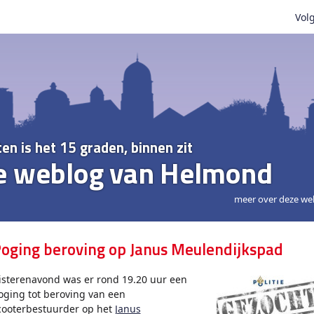
Volg
ten is het 15 graden, binnen zit
e weblog van Helmond
meer over deze we
oging beroving op Janus Meulendijkspad
isterenavond was er rond 19.20 uur een
oging tot beroving van een
cooterbestuurder op het
Janus