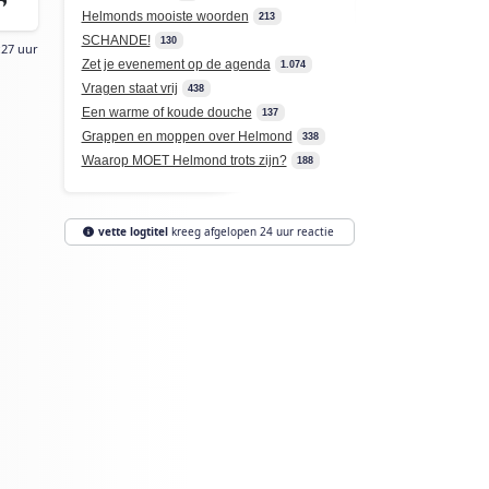
Helmonds mooiste woorden
213
SCHANDE!
130
:27 uur
Zet je evenement op de agenda
1.074
Vragen staat vrij
438
Een warme of koude douche
137
Grappen en moppen over Helmond
338
Waarop MOET Helmond trots zijn?
188
vette logtitel
kreeg afgelopen 24 uur reactie