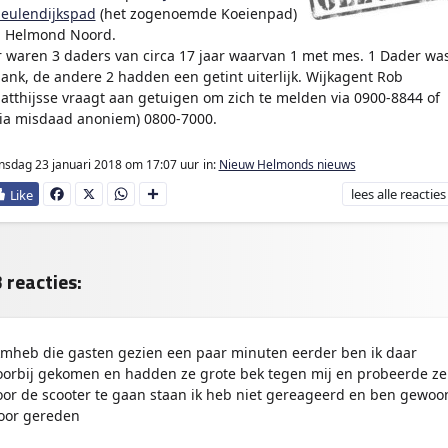
eulendijkspad
(het zogenoemde Koeienpad)
n Helmond Noord.
r waren 3 daders van circa 17 jaar waarvan 1 met mes. 1 Dader wa
lank, de andere 2 hadden een getint uiterlijk. Wijkagent Rob
atthijsse vraagt aan getuigen om zich te melden via 0900-8844 of
via misdaad anoniem) 0800-7000.
nsdag 23 januari 2018
om 17:07 uur
in:
Nieuw Helmonds nieuws
lees
alle reacties
Fa
X
W
D
ce
ha
e
bo
ts
l
ok
Ap
e
p
n
 reacties:
kmheb die gasten gezien een paar minuten eerder ben ik daar
oorbij gekomen en hadden ze grote bek tegen mij en probeerde ze
oor de scooter te gaan staan ik heb niet gereageerd en ben gewoo
oor gereden