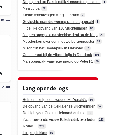
Drugspand op Bakelsedijk 4 maanden gesloten
4
Mea culpa
22
Kleine vrachtwagen vliegt in brand
7
:10 uur
Gevluchte man die woning ramde opgepakt
3
Tijdelijke opvang van 110 vluchtelingen
64
Jongen opgepakt na steekincident op de Knip
29
Meedenken over een nieuwe burgemeester
33
Misdrijf in het Havenpark in Helmond
57
Grote brand bij de Albert Heijn in Dierdonk
101
Man opgepakt vanwege moord op Peter R.
20
Langlopende logs
:42 uur
Helmond krijgt een tweede McDonald’s
90
De opvang van de Oekraïense vluchtelingen
52
De Lightyear One uit Helmond onthuld
79
Zwaargewonde vrouw Bakelsedijk overleden
163
Ik vind…
211
Lelijke plekken
81