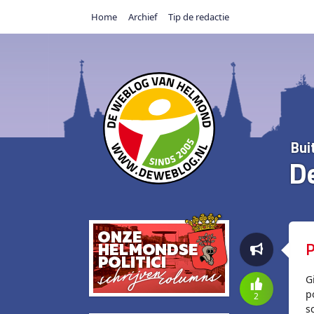
Home
Archief
Tip de redactie
Bui
D
P
G
p
2
s