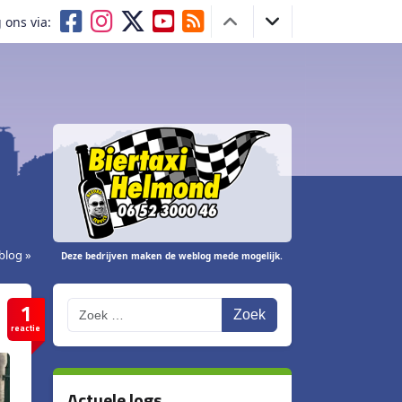
 ons via:
blog »
Deze bedrijven maken de weblog mede mogelijk.
1
Zoek
reactie
Actuele logs