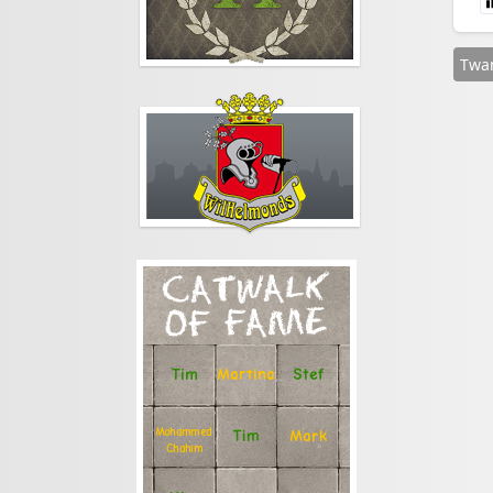
Twa
CATWALK
OF FAME
Stef
Tim
Martina
Mohammed
Tim
Mark
Chahim