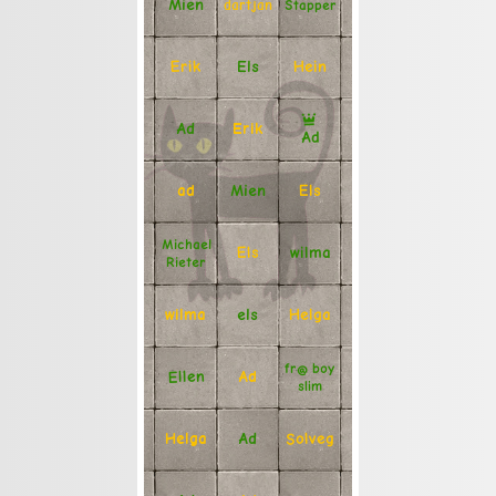
Mien
Stapper
dartjan
Erik
Hein
Els
Ad
Erik
Ad
Mien
Els
ad
Michael
Els
wilma
Rieter
Helga
els
wilma
fr@ boy
Ellen
Ad
slim
Solveg
Ad
Helga