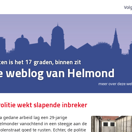
Volg
ten is het 17 graden, binnen zit
e weblog van Helmond
meer over deze we
olitie wekt slapende inbreker
a gedane arbeid lag een 29-jarige
elmonder vanochtend in een steegje aan de
olenstraat goed te rusten. Echter, de politie