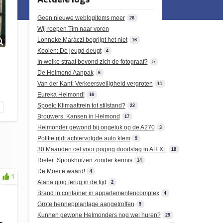
Geen nieuwe weblogitems meer
26
Wij roepen Tim naar voren
Lonneke Maráczi begrijpt het niet
16
Koolen: De jeugd deugt
4
In welke straat bevond zich de fotograaf?
5
De Helmond Aanpak
6
Van der Kant: Verkeersveiligheid vergroten
11
Eureka Helmond!
16
Spoek: Klimaattrein tot stilstand?
22
Brouwers: Kansen in Helmond
17
Helmonder gewond bij ongeluk op de A270
3
Politie rijdt achtervolgde auto klem
9
30 Maanden cel voor poging doodslag in AH XL
18
Rieter: Spookhuizen zonder kermis
14
De Moeite waard!
4
1
Alana ging terug in de tijd
2
Brand in container in appartementencomplex
4
Grote hennepplantage aangetroffen
5
Kunnen gewone Helmonders nog wel huren?
29