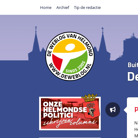
Home
Archief
Tip de redactie
Bui
D
P
N
H
M