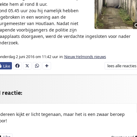
ekte hem al rond 8 uur.
ond 05.45 uur zou hij namelijk hebben
ngebroken in een woning aan de
urgemeester van Houtlaan. Nadat niet
lapende voorbijgangers de politie zijn
laapplaats doorgaven, werd de verdachte ingesloten voor nader
nderzoek.
nderdag 2 juni 2016
om 11:42 uur
in:
Nieuw Helmonds nieuws
lees
alle reacties
Fa
X
W
D
ce
ha
e
bo
ts
l
ok
Ap
e
p
n
 reactie:
edereen kijkt er licht tegenaan, maar het is een zwaar beroep
oor!