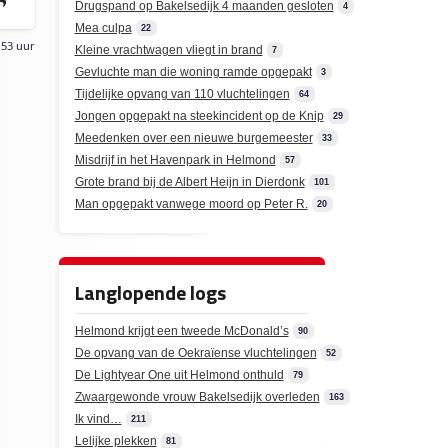
Drugspand op Bakelsedijk 4 maanden gesloten
4
Mea culpa
22
:53 uur
Kleine vrachtwagen vliegt in brand
7
Gevluchte man die woning ramde opgepakt
3
Tijdelijke opvang van 110 vluchtelingen
64
Jongen opgepakt na steekincident op de Knip
29
Meedenken over een nieuwe burgemeester
33
Misdrijf in het Havenpark in Helmond
57
Grote brand bij de Albert Heijn in Dierdonk
101
Man opgepakt vanwege moord op Peter R.
20
Langlopende logs
Helmond krijgt een tweede McDonald’s
90
De opvang van de Oekraïense vluchtelingen
52
De Lightyear One uit Helmond onthuld
79
Zwaargewonde vrouw Bakelsedijk overleden
163
Ik vind…
211
Lelijke plekken
81