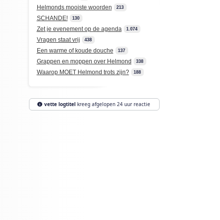
Helmonds mooiste woorden
213
SCHANDE!
130
Zet je evenement op de agenda
1.074
Vragen staat vrij
438
Een warme of koude douche
137
Grappen en moppen over Helmond
338
Waarop MOET Helmond trots zijn?
188
vette logtitel
kreeg afgelopen 24 uur reactie