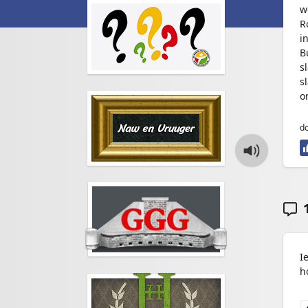
w
R
i
B
s
s
o
do
1
I
h