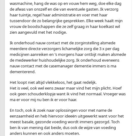
wasmachine, hang de was op en vouw hem weg, doe elke dag
de afwas van onszelf en die van eventuele gasten. Ik verzorg
haar tuintje, regel haar administratie en voer met haar
tussendoor de zo belangrijke gesprekken. Elke week haalt mijn
vrouw de boodschappen die ze zelf graag in haar koelkast wil
zien aangevuld met het nodige.
Ik onderhoud nauw contact met de zorginstelling alsmede
meerdere directe verzorgers lichamelijke zorg die 3 x per dag
medicijnen aanreiken en ’s morgens haar ontbijt maken alsmede
de medewerker huishoudelijke zorg. Ik onderhoud eveneens
nauw contact met de casemanager dementie immers is ma
dementerend.
Het loopt niet altijd vlekkeloos, het gaat redelijk.
Het is veel, ook wel eens zwaar maar vind het mijn plicht. Hoef
ook geen schouderklopje want ik vind het normaal. Vroeger was
ma er voor mij nu ben ik er voor haar.
En toch, ook ik zoek naar oplossingen voor met name de
eenzaamheid en heb hiervoor ideeën uitgewerkt want voor het
meest basale, gezonde voeding wordt immers gezorgd. Toch
ben ik van mening dat beide, dus ook de wijze van voeding
anders kunnen en ook anders moeten.