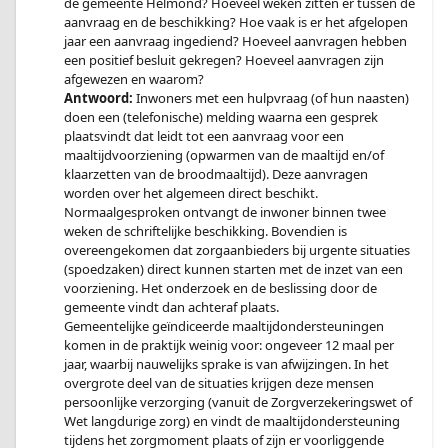
de gemeente Helmond? Hoeveel weken zitten er tussen de
aanvraag en de beschikking? Hoe vaak is er het afgelopen
jaar een aanvraag ingediend? Hoeveel aanvragen hebben
een positief besluit gekregen? Hoeveel aanvragen zijn
afgewezen en waarom?
Antwoord:
Inwoners met een hulpvraag (of hun naasten)
doen een (telefonische) melding waarna een gesprek
plaatsvindt dat leidt tot een aanvraag voor een
maaltijdvoorziening (opwarmen van de maaltijd en/of
klaarzetten van de broodmaaltijd). Deze aanvragen
worden over het algemeen direct beschikt.
Normaalgesproken ontvangt de inwoner binnen twee
weken de schriftelijke beschikking. Bovendien is
overeengekomen dat zorgaanbieders bij urgente situaties
(spoedzaken) direct kunnen starten met de inzet van een
voorziening. Het onderzoek en de beslissing door de
gemeente vindt dan achteraf plaats.
Gemeentelijke geïndiceerde maaltijdondersteuningen
komen in de praktijk weinig voor: ongeveer 12 maal per
jaar, waarbij nauwelijks sprake is van afwijzingen. In het
overgrote deel van de situaties krijgen deze mensen
persoonlijke verzorging (vanuit de Zorgverzekeringswet of
Wet langdurige zorg) en vindt de maaltijdondersteuning
tijdens het zorgmoment plaats of zijn er voorliggende