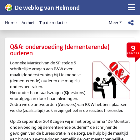
De weblog van Helmond
Home
Archief
Tip de redactie
Meer
Q&A: ondervoeding (dementerende)
9
ouderen
reacties
Lonneke Maráczi van de SP stelde 5
schriftelijke vragen aan B&W over
maaltijdondersteuning bij Helmondse
(dementerende) ouderen die mogelijk
ondervoed raken.
Hieronder haar raadsvragen (
Q
uestions)
voorafgegaan door haar inleidingen.
Zodra we de antwoorden (
A
nswers) van B&W hebben, plaatsen
we die (zoals altijd) ook in zijn geheel in de reacties hieronder.
Op 25 september 2018 zagen wij in het programma “De Monitor:
ondervoeding bij dementerende ouderen” de schrijnende
gevolgen van de bureaucratie in de zorg. De hulp bij de maaltijd
valt binnen 3 wetgevingen namelijk de Wet maatschappelijke