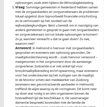
oplossingen, zoals eten tijdens de (Wmo)dagbesteding.
Vraag:
Sommige gemeenten in Nederland hebben samen
met de zorgaanbieders en zorgverzekeraars de problemen
lokaal opgelost door bijvoorbeeld financiële ontschotting
en te vertrouwen op het oordeel van de
wijkverpleegkundigen. Bent u bereidt om in navolging van
andere gemeenten in gesprek te gaan met zorgaanbieders
en zorgverzekeraars om tot lokale oplossingen te komen?
Zo ja, wanneer verwacht u dat te gaan doen? Zo nee,
waarom niet?
Antwoord:
In Helmond is hierover met zorgaanbieders
gesproken en eveneens een oplossing gevonden. De
maaltijdondersteuning wordt – zoals hiervoor verwoord –
meegenomen in het zorgmoment door de aanwezige
zorgverlener. Zodoende is er niet enkel tijd voor
broodmaaltijdbereiding en/of opwarming, maar eveneens
voor het ondersteunen bij het nuttigen van de maaltijd.
In de Monitor schets een medewerker van Zuidzorg
(eveneens een gecontracteerde aanbieder in Helmond)
treffend de wijze waarop zij dit vormgeven. Dit komt neer
op doen wat nodig is en slim organiseren binnen de
hoeveelheid tijd die beschikbaar is. De casemanager
dementie bespreekt bovendien met de familie de