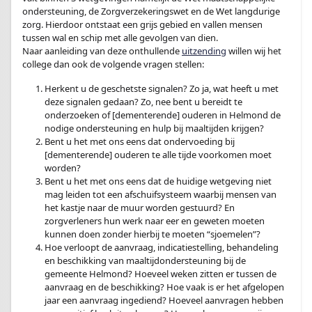
ondersteuning, de Zorgverzekeringswet en de Wet langdurige
zorg. Hierdoor ontstaat een grijs gebied en vallen mensen
tussen wal en schip met alle gevolgen van dien.
Naar aanleiding van deze onthullende
uitzending
willen wij het
college dan ook de volgende vragen stellen:
Herkent u de geschetste signalen? Zo ja, wat heeft u met
deze signalen gedaan? Zo, nee bent u bereidt te
onderzoeken of [dementerende] ouderen in Helmond de
nodige ondersteuning en hulp bij maaltijden krijgen?
Bent u het met ons eens dat ondervoeding bij
[dementerende] ouderen te alle tijde voorkomen moet
worden?
Bent u het met ons eens dat de huidige wetgeving niet
mag leiden tot een afschuifsysteem waarbij mensen van
het kastje naar de muur worden gestuurd? En
zorgverleners hun werk naar eer en geweten moeten
kunnen doen zonder hierbij te moeten “sjoemelen”?
Hoe verloopt de aanvraag, indicatiestelling, behandeling
en beschikking van maaltijdondersteuning bij de
gemeente Helmond? Hoeveel weken zitten er tussen de
aanvraag en de beschikking? Hoe vaak is er het afgelopen
jaar een aanvraag ingediend? Hoeveel aanvragen hebben