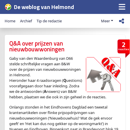
De weblog van Helmond
Home
Archief
Tip de redactie
Meer
Q&A over prijzen van
2
nieuwbouwwoningen
reacties
Gaby van den Waardenburg van D66
stelde schriftelijke vragen aan B&W
over de prijzen van nieuwbouwwoningen
in Helmond.
Hieronder haar 4 raadsvragen (
Q
uestions)
voorafgegaan door haar inleiding. Zodra
we de antwoorden (
A
nswers) van B&W
hebben, plaatsen we die ook in zijn geheel in de reacties.
Onlangs stonden in het Eindhovens Dagblad een tweetal
krantenartikelen over flinke prijsopdrijvingen van
nieuwbouwwoningen (‘Nieuwbouwhuis? Wat de gek ervoor
geeft’ en ‘Het kan dus nog gekker op de woningmarkt’) in
Nuenen en Eindhoven. Binnenkort gaat in Brandevoort blok 19