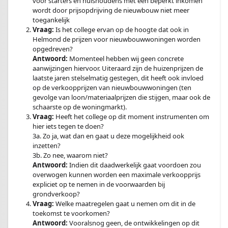
voor starters en huishoudens met een beperkt inkomen
wordt door prijsopdrijving de nieuwbouw niet meer
toegankelijk
Vraag:
Is het college ervan op de hoogte dat ook in
Helmond de prijzen voor nieuwbouwwoningen worden
opgedreven?
Antwoord:
Momenteel hebben wij geen concrete
aanwijzingen hiervoor. Uiteraard zijn de huizenprijzen de
laatste jaren stelselmatig gestegen, dit heeft ook invloed
op de verkoopprijzen van nieuwbouwwoningen (ten
gevolge van loon/materiaalprijzen die stijgen, maar ook de
schaarste op de woningmarkt).
Vraag:
Heeft het college op dit moment instrumenten om
hier iets tegen te doen?
3a. Zo ja, wat dan en gaat u deze mogelijkheid ook
inzetten?
3b. Zo nee, waarom niet?
Antwoord:
Indien dit daadwerkelijk gaat voordoen zou
overwogen kunnen worden een maximale verkoopprijs
expliciet op te nemen in de voorwaarden bij
grondverkoop?
Vraag:
Welke maatregelen gaat u nemen om dit in de
toekomst te voorkomen?
Antwoord:
Vooralsnog geen, de ontwikkelingen op dit