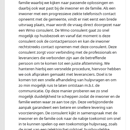
familie waarbij we kijken naar passende oplossingen en
daarbij ook wat past bij de inwoner en de familie. Als een
inwoner met een progressieve ziekte telefonisch contact
opneemt met de gemeente, vindt er niet eerst een brede
uitvraag plaats, maar wordt de vraag direct doorgezet naar
een Wmo consulent. De Wmo consulent gaat zo snel
mogelijk op huisbezoek en vanaf dat moment is deze
consulent ook de contactpersoon en kan de inwoner
rechtstreeks contact opnemen met deze consulent. Deze
consulent zorgt voor verbinding met de professionals en
leveranciers die verbonden zijn aan de betreffende
persoon om te komen tot een juiste afstemming. We
hanteren hierbij een versnelde procedure, hiervoor hebben
we ook afspraken gemaakt met leveranciers. Doel is te
komen tot een snelle afhandeling van hulpvragen en om
zo min mogelijk ruis te laten ontstaan m.b.t. de
communicatie. Op deze manier proberen we zo snel
mogelijk duidelijkheid te scheppen zodat de inwoner en de
familie weten waar ze aan toe zijn. Deze verbijzonderde
aanpak garandeert een betere en snellere levering van
voorzieningen. De consulent kijkt in samenspraak met de
inwoner en de familie ook naar de nabije toekomst om snel
in te kunnen spelen op een toekomstige hulpvraag, zoals
de inzet van een (elektrische) rolstoel, huishoudelijke