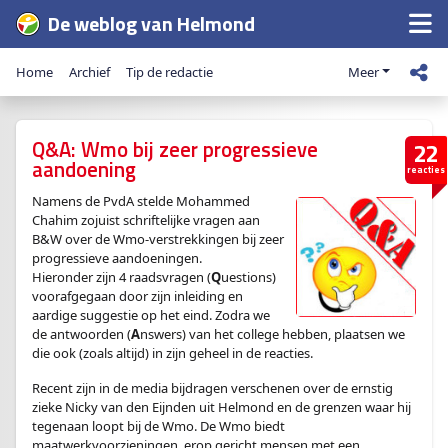
De weblog van Helmond
Home
Archief
Tip de redactie
Meer
Q&A: Wmo bij zeer progressieve
22
aandoening
reacties
Namens de PvdA stelde Mohammed
Chahim zojuist schriftelijke vragen aan
B&W over de Wmo-verstrekkingen bij zeer
progressieve aandoeningen.
Hieronder zijn 4 raadsvragen (
Q
uestions)
voorafgegaan door zijn inleiding en
aardige suggestie op het eind. Zodra we
de antwoorden (
A
nswers) van het college hebben, plaatsen we
die ook (zoals altijd) in zijn geheel in de reacties.
Recent zijn in de media bijdragen verschenen over de ernstig
zieke Nicky van den Eijnden uit Helmond en de grenzen waar hij
tegenaan loopt bij de Wmo. De Wmo biedt
maatwerkvoorzieningen, erop gericht mensen met een