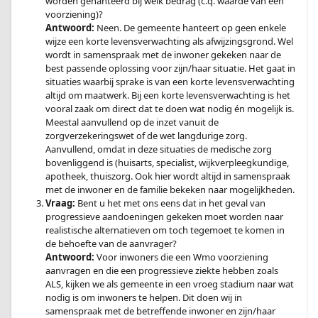
worden gehanteerd bij welk bedrag (c.q. waarde van een
voorziening)?
Antwoord:
Neen. De gemeente hanteert op geen enkele
wijze een korte levensverwachting als afwijzingsgrond. Wel
wordt in samenspraak met de inwoner gekeken naar de
best passende oplossing voor zijn/haar situatie. Het gaat in
situaties waarbij sprake is van een korte levensverwachting
altijd om maatwerk. Bij een korte levensverwachting is het
vooral zaak om direct dat te doen wat nodig én mogelijk is.
Meestal aanvullend op de inzet vanuit de
zorgverzekeringswet of de wet langdurige zorg.
Aanvullend, omdat in deze situaties de medische zorg
bovenliggend is (huisarts, specialist, wijkverpleegkundige,
apotheek, thuiszorg. Ook hier wordt altijd in samenspraak
met de inwoner en de familie bekeken naar mogelijkheden.
Vraag:
Bent u het met ons eens dat in het geval van
progressieve aandoeningen gekeken moet worden naar
realistische alternatieven om toch tegemoet te komen in
de behoefte van de aanvrager?
Antwoord:
Voor inwoners die een Wmo voorziening
aanvragen en die een progressieve ziekte hebben zoals
ALS, kijken we als gemeente in een vroeg stadium naar wat
nodig is om inwoners te helpen. Dit doen wij in
samenspraak met de betreffende inwoner en zijn/haar