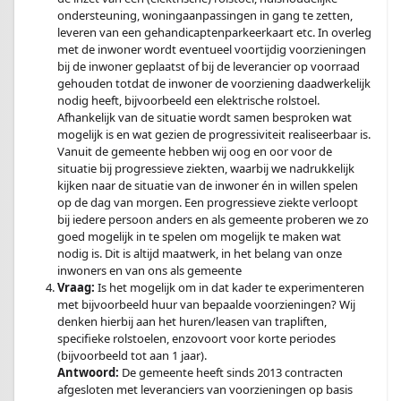
ondersteuning, woningaanpassingen in gang te zetten,
leveren van een gehandicaptenparkeerkaart etc. In overleg
met de inwoner wordt eventueel voortijdig voorzieningen
bij de inwoner geplaatst of bij de leverancier op voorraad
gehouden totdat de inwoner de voorziening daadwerkelijk
nodig heeft, bijvoorbeeld een elektrische rolstoel.
Afhankelijk van de situatie wordt samen besproken wat
mogelijk is en wat gezien de progressiviteit realiseerbaar is.
Vanuit de gemeente hebben wij oog en oor voor de
situatie bij progressieve ziekten, waarbij we nadrukkelijk
kijken naar de situatie van de inwoner én in willen spelen
op de dag van morgen. Een progressieve ziekte verloopt
bij iedere persoon anders en als gemeente proberen we zo
goed mogelijk in te spelen om mogelijk te maken wat
nodig is. Dit is altijd maatwerk, in het belang van onze
inwoners en van ons als gemeente
Vraag:
Is het mogelijk om in dat kader te experimenteren
met bijvoorbeeld huur van bepaalde voorzieningen? Wij
denken hierbij aan het huren/leasen van trapliften,
specifieke rolstoelen, enzovoort voor korte periodes
(bijvoorbeeld tot aan 1 jaar).
Antwoord:
De gemeente heeft sinds 2013 contracten
afgesloten met leveranciers van voorzieningen op basis