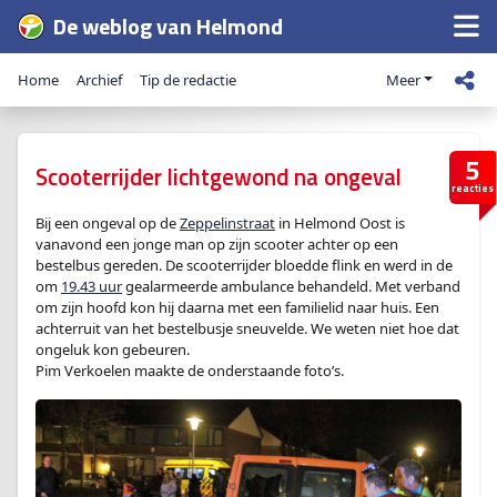
De weblog van Helmond
Home
Archief
Tip de redactie
Meer
5
Scooterrijder lichtgewond na ongeval
reacties
Bij een ongeval op de
Zeppelinstraat
in Helmond Oost is
vanavond een jonge man op zijn scooter achter op een
bestelbus gereden. De scooterrijder bloedde flink en werd in de
om
19.43 uur
gealarmeerde ambulance behandeld. Met verband
om zijn hoofd kon hij daarna met een familielid naar huis. Een
achterruit van het bestelbusje sneuvelde. We weten niet hoe dat
ongeluk kon gebeuren.
Pim Verkoelen maakte de onderstaande foto’s.