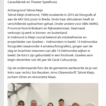
Cacaofabriek en Theater Speelhuis).
Achtergrond Tahné Kleijn
Tahné Kleijn (Helmond, 1990) studeerde in 2015 als fotografe af
aan de AKV Sint Joost in Breda. Sinds haar afstuderen heeft ze
verschillende opdrachten gehad. Onder andere voor ABN AMRO,
Provincie Noord-Brabant en Rijkswaterstaat. Daarnaast
verkoopt zij werk in binnen- en buitenland.
In Helmond is Kleijn vooral bekend als initiatiefnemer en
projectleider van Goeikes – Helmonders in beeld. 13 Helmondse
fotografen (waaronder 4 amateurfotografen), gingen aan de
slag en brachten inwoners van alle 13 Helmondse wijken in
beeld. De foto’s zijn gebundeld in een fotoboek. Goeikes won
begin december van dit jaar de Carat Cultuurprijs.
Op de onderstaande foto die de gemeente aanleverde zie je van
links naar rechts: Isis Reusken, Arno Oberendorff, Tahné Kleijn,
Jochem Otten en Antoinette Maas.