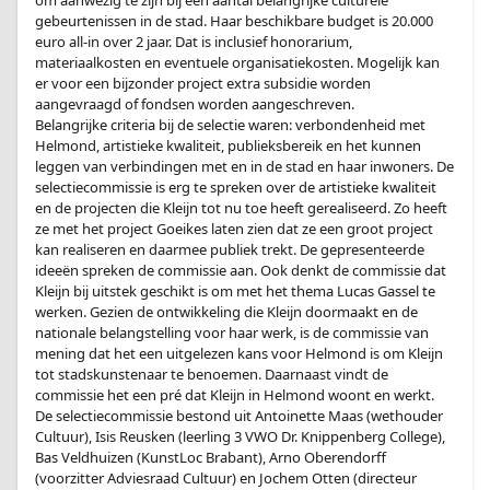
om aanwezig te zijn bij een aantal belangrijke culturele
gebeurtenissen in de stad. Haar beschikbare budget is 20.000
euro all-in over 2 jaar. Dat is inclusief honorarium,
materiaalkosten en eventuele organisatiekosten. Mogelijk kan
er voor een bijzonder project extra subsidie worden
aangevraagd of fondsen worden aangeschreven.
Belangrijke criteria bij de selectie waren: verbondenheid met
Helmond, artistieke kwaliteit, publieksbereik en het kunnen
leggen van verbindingen met en in de stad en haar inwoners. De
selectiecommissie is erg te spreken over de artistieke kwaliteit
en de projecten die Kleijn tot nu toe heeft gerealiseerd. Zo heeft
ze met het project Goeikes laten zien dat ze een groot project
kan realiseren en daarmee publiek trekt. De gepresenteerde
ideeën spreken de commissie aan. Ook denkt de commissie dat
Kleijn bij uitstek geschikt is om met het thema Lucas Gassel te
werken. Gezien de ontwikkeling die Kleijn doormaakt en de
nationale belangstelling voor haar werk, is de commissie van
mening dat het een uitgelezen kans voor Helmond is om Kleijn
tot stadskunstenaar te benoemen. Daarnaast vindt de
commissie het een pré dat Kleijn in Helmond woont en werkt.
De selectiecommissie bestond uit Antoinette Maas (wethouder
Cultuur), Isis Reusken (leerling 3 VWO Dr. Knippenberg College),
Bas Veldhuizen (KunstLoc Brabant), Arno Oberendorff
(voorzitter Adviesraad Cultuur) en Jochem Otten (directeur