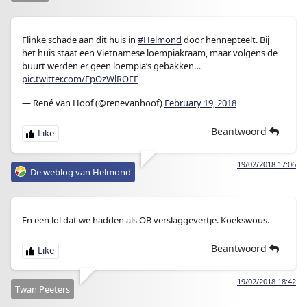
Flinke schade aan dit huis in
#Helmond
door hennepteelt. Bij
het huis staat een Vietnamese loempiakraam, maar volgens de
buurt werden er geen loempia’s gebakken…
pic.twitter.com/FpOzWlROEE
— René van Hoof (@renevanhoof)
February 19, 2018
Beantwoord
19/02/2018 17:06
De weblog van Helmond
En een lol dat we hadden als OB verslaggevertje. Koekswous.
Beantwoord
19/02/2018 18:42
Twan Peeters