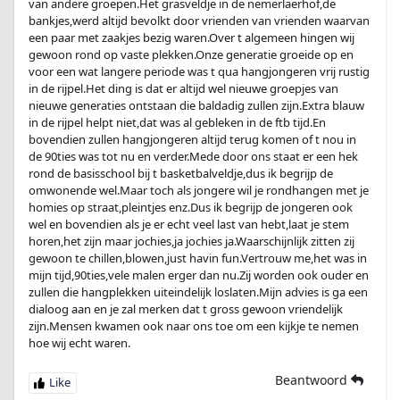
van andere groepen.Het grasveldje in de nemerlaerhof,de
bankjes,werd altijd bevolkt door vrienden van vrienden waarvan
een paar met zaakjes bezig waren.Over t algemeen hingen wij
gewoon rond op vaste plekken.Onze generatie groeide op en
voor een wat langere periode was t qua hangjongeren vrij rustig
in de rijpel.Het ding is dat er altijd wel nieuwe groepjes van
nieuwe generaties ontstaan die baldadig zullen zijn.Extra blauw
in de rijpel helpt niet,dat was al gebleken in de ftb tijd.En
bovendien zullen hangjongeren altijd terug komen of t nou in
de 90ties was tot nu en verder.Mede door ons staat er een hek
rond de basisschool bij t basketbalveldje,dus ik begrijp de
omwonende wel.Maar toch als jongere wil je rondhangen met je
homies op straat,pleintjes enz.Dus ik begrijp de jongeren ook
wel en bovendien als je er echt veel last van hebt,laat je stem
horen,het zijn maar jochies,ja jochies ja.Waarschijnlijk zitten zij
gewoon te chillen,blowen,just havin fun.Vertrouw me,het was in
mijn tijd,90ties,vele malen erger dan nu.Zij worden ook ouder en
zullen die hangplekken uiteindelijk loslaten.Mijn advies is ga een
dialoog aan en je zal merken dat t gross gewoon vriendelijk
zijn.Mensen kwamen ook naar ons toe om een kijkje te nemen
hoe wij echt waren.
Beantwoord