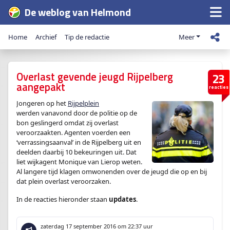
De weblog van Helmond
Home
Archief
Tip de redactie
Meer
Overlast gevende jeugd Rijpelberg
23
aangepakt
reacties
Jongeren op het
Rijpelplein
werden vanavond door de politie op de
bon geslingerd omdat zij overlast
veroorzaakten. Agenten voerden een
‘verrassingsaanval’ in de Rijpelberg uit en
deelden daarbij 10 bekeuringen uit. Dat
liet wijkagent Monique van Lierop weten.
Al langere tijd klagen omwonenden over de jeugd die op en bij
dat plein overlast veroorzaken.
In de reacties hieronder staan
updates
.
zaterdag 17 september 2016
om 22:37 uur