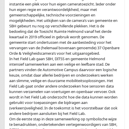
instantie een plek voor hun eigen cameratoezicht. Ieder onder
hun eigen regie en verantwoordelijkheid, maar met
gemeenschappelijke, technische voorzieningen en
mogelijkheden. Het uitkijken van de camera’s van gemeente en
SBH gebeurt nu nog op verschillende plekken. Het is de
bedoeling dat de Toezicht Ruimte Helmond vanaf het derde
kwartaal in 2019 officieel in gebruik wordt genomen. De
gemeente start ondertussen met de aanbesteding voor het
vervangen van de (helemaal bovenaan genoemde) 37 Openbare
Orde & Veiligheidscamera’s voor het uitgaansgebied.
In het Field Lab gaan SBH, DITSS en gemeente Helmond
intensief samenwerken aan een veilige en leefbare stad. De
partners vinden de Automotive Campus daarvoor een logische
keuze, omdat daar allerlei bedrijven en onderzoekers werken
aan slimme, veilige en duurzame mobiliteitsoplossingen. Het
Field Lab gaat onder andere onderzoeken hoe sensoren data
kunnen verzamelen van voertuigen en openbaar vervoer. Ook
wordt in het Field Lab onderzocht hoe die data kunnen worden
gebruikt voor toepassingen die bijdragen aan
(verkeers)veiligheid. In de toekomst is het voorstelbaar dat ook
andere bedrijven aansluiten bij het Field Lab.
Om de eerste stap in deze samenwerking op symbolische wijze
te benadrukken, ondertekenden vertegenwoordigers van SBH,