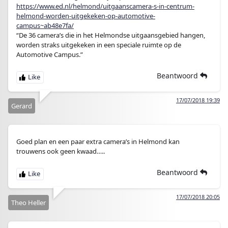
https://www.ed.nl/helmond/uitgaanscamera-s-in-centrum-
helmond-worden-uitgekeken-op-automotive-
campus~ab48e7fa/
“De 36 camera’s die in het Helmondse uitgaansgebied hangen,
worden straks uitgekeken in een speciale ruimte op de
Automotive Campus.”
Beantwoord
17/07/2018 19:39
Gerard
Goed plan en een paar extra camera’s in Helmond kan
trouwens ook geen kwaad…..
Beantwoord
17/07/2018 20:05
Theo Heller