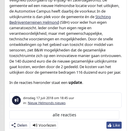
veiligheid (doorgaans op vrijdag- en zaterdagavond). De
gemeente wil een nieuwe Helmondse locatie voor het uitkijken,
de Automotive Campus heeft daarbij de voorkeur. In de
uitkijkruimte is dan plek voor de gemeente én de
Stichting
Bedrijventerreinen Helmond
(SBH) voor ieder hun eigen
cameratoezicht. leder onder hun eigen regie en
verantwoordelijkheid, maar met gemeenschappelijke,
technische voorzieningen en mogelijkheden. Door de snelle
ontwikkelingen op het gebied van toezicht door middel van
sensoren, ziet B&W mogelijkheden dat de gezamenlijke
toezichtruimte zich op een innovatieve manier gaan ontvouwen.
De 140 duizend euro die de nieuwe gezamenlijke uitkijkruimte
gaat kosten, worden door de 2 gedeeld. De kosten van het
uitkijken door de gemeente bedragen 116 duizend euro per jaar.
In de reacties hieronder staat een
update
.
dinsdag 17 juli 2018
om 18:45 uur
in:
Nieuw Helmonds nieuws
alle reacties
Delen