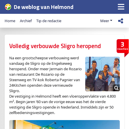
De weblog van Helmond
Home
Archief
Tip de redactie
Meer
3
Volledig verbouwde Sligro heropend
reacties
Na een grootscheepse verbouwing werd
vandaag de Sligro op de Engelseweg
heropend. Onder meer Jermain de Rozario
van restaurant De Rozario op de
Steenweg en TV-kok Roberta Pagnier van
24Kitchen openden deze vernieuwde
Sligro.
De vestiging in Helmond heeft een vloeroppervlakte van 4.800
m². Begin jaren ’60 van de vorige eeuw was het de vierde
vestiging die Sligro opende in Nederland. Inmiddels zijn er 50
zelfbedieningsvestigingen.