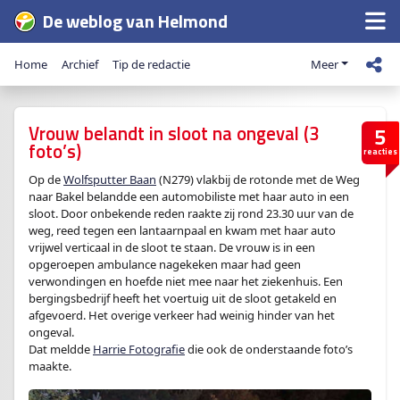
De weblog van Helmond
Home
Archief
Tip de redactie
Meer
Vrouw belandt in sloot na ongeval (3
5
foto’s)
reacties
Op de
Wolfsputter Baan
(N279) vlakbij de rotonde met de Weg
naar Bakel belandde een automobiliste met haar auto in een
sloot. Door onbekende reden raakte zij rond 23.30 uur van de
weg, reed tegen een lantaarnpaal en kwam met haar auto
vrijwel verticaal in de sloot te staan. De vrouw is in een
opgeroepen ambulance nagekeken maar had geen
verwondingen en hoefde niet mee naar het ziekenhuis. Een
bergingsbedrijf heeft het voertuig uit de sloot getakeld en
afgevoerd. Het overige verkeer had weinig hinder van het
ongeval.
Dat meldde
Harrie Fotografie
die ook de onderstaande foto’s
maakte.