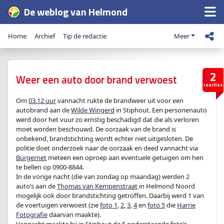
De weblog van Helmond
Home
Archief
Tip de redactie
Meer
2
Weer een auto door brand verwoest
reacties
Om
03.12 uur
vannacht rukte de brandweer uit voor een
autobrand aan de
Wilde Wingerd
in Stiphout. Een personenauto
werd door het vuur zo ernstig beschadigd dat die als verloren
moet worden beschouwd. De oorzaak van de brand is
onbekend, brandstichting wordt echter niet uitgesloten. De
politie doet onderzoek naar de oorzaak en deed vannacht via
Burgernet
meteen een oproep aan eventuele getuigen om hen
te bellen op 0900-8844.
In de vorige nacht (die van zondag op maandag) werden 2
auto’s aan de
Thomas van Kempenstraat
in Helmond Noord
mogelijk ook door brandstichting getroffen. Daarbij werd 1 van
de voertuigen verwoest (zie
foto 1
,
2
,
3
,
4
en
foto 5
die
Harrie
Fotografie
daarvan maakte).