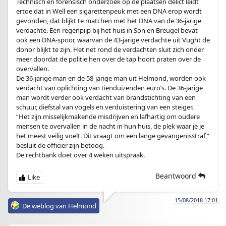
Technisch en forensisch onderzoek op de plaatsen delict leidt
ertoe dat in Well een sigarettenpeuk met een DNA erop wordt
gevonden, dat blijkt te matchen met het DNA van de 36-jarige
verdachte. Een regenpijp bij het huis in Son en Breugel bevat
ook een DNA-spoor, waarvan de 43-jarige verdachte uit Vught de
donor blijkt te zijn. Het net rond de verdachten sluit zich onder
meer doordat de politie hen over de tap hoort praten over de
overvallen.
De 36-jarige man en de 58-jarige man uit Helmond, worden ook
verdacht van oplichting van tienduizenden euro’s. De 36-jarige
man wordt verder ook verdacht van brandstichting van een
schuur, diefstal van vogels en verduistering van een steiger.
“Het zijn misselijkmakende misdrijven en lafhartig om oudere
mensen te overvallen in de nacht in hun huis, de plek waar je je
het meest veilig voelt. Dit vraagt om een lange gevangenisstraf,”
besluit de officier zijn betoog.
De rechtbank doet over 4 weken uitspraak.
Beantwoord
15/08/2018 17:01
De weblog van Helmond