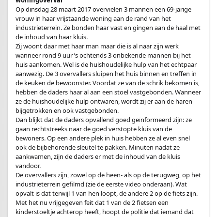
Op dinsdag 28 maart 2017 overvielen 3 mannen een 69-jarige
vrouw in haar vrijstaande woning aan de rand van het
industrieterrein. Ze bonden haar vast en gingen aan de haal met
de inhoud van haar kluis.
Zij woont daar met haar man maar die is al naar zijn werk
wanneer rond 9 uur ’s ochtends 3 onbekende mannen bij het
huis aankomen. Wel is de huishoudelijke hulp van het echtpaar
aanwezig. De 3 overvallers sluipen het huis binnen en treffen in
de keuken de bewoonster. Voordat ze van de schrik bekomen is,
hebben de daders haar al aan een stoel vastgebonden. Wanneer
ze de huishoudelijke hulp ontwaren, wordt zij er aan de haren
bijgetrokken en ook vastgebonden.
Dan blijkt dat de daders opvallend goed geïnformeerd zijn: ze
gaan rechtstreeks naar de goed verstopte kluis van de
bewoners. Op een andere plek in huis hebben ze al even snel
ook de bijbehorende sleutel te pakken. Minuten nadat ze
aankwamen, zijn de daders er met de inhoud van de kluis
vandoor.
De overvallers zijn, zowel op de heen- als op de terugweg, op het
industrieterrein gefilmd (zie de eerste video onderaan). Wat
opvalt is dat terwijl 1 van hen loopt, de andere 2 op de fiets zijn.
Met het nu vrijgegeven feit dat 1 van de 2 fietsen een
kinderstoeltje achterop heeft, hoopt de politie dat iemand dat