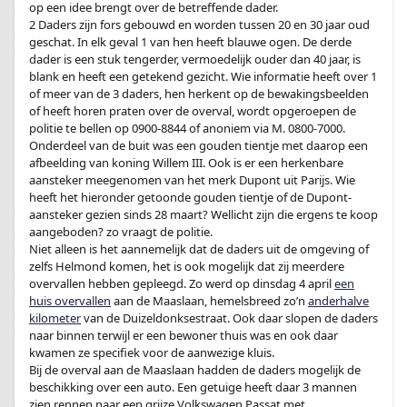
op een idee brengt over de betreffende dader.
2 Daders zijn fors gebouwd en worden tussen 20 en 30 jaar oud
geschat. In elk geval 1 van hen heeft blauwe ogen. De derde
dader is een stuk tengerder, vermoedelijk ouder dan 40 jaar, is
blank en heeft een getekend gezicht. Wie informatie heeft over 1
of meer van de 3 daders, hen herkent op de bewakingsbeelden
of heeft horen praten over de overval, wordt opgeroepen de
politie te bellen op 0900-8844 of anoniem via M. 0800-7000.
Onderdeel van de buit was een gouden tientje met daarop een
afbeelding van koning Willem III. Ook is er een herkenbare
aansteker meegenomen van het merk Dupont uit Parijs. Wie
heeft het hieronder getoonde gouden tientje of de Dupont-
aansteker gezien sinds 28 maart? Wellicht zijn die ergens te koop
aangeboden? zo vraagt de politie.
Niet alleen is het aannemelijk dat de daders uit de omgeving of
zelfs Helmond komen, het is ook mogelijk dat zij meerdere
overvallen hebben gepleegd. Zo werd op dinsdag 4 april
een
huis overvallen
aan de Maaslaan, hemelsbreed zo’n
anderhalve
kilometer
van de Duizeldonksestraat. Ook daar slopen de daders
naar binnen terwijl er een bewoner thuis was en ook daar
kwamen ze specifiek voor de aanwezige kluis.
Bij de overval aan de Maaslaan hadden de daders mogelijk de
beschikking over een auto. Een getuige heeft daar 3 mannen
zien rennen naar een grijze Volkswagen Passat met