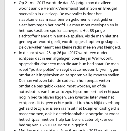
Op 21 mei 2017 wordt de dan 83-jarige man die alleen
woont aan de Hendrik Venemanstraat in Son en Breugel
overvallen in zijn slaap. De overvaller is door het
slaapkamerraam naar binnen gekomen en eist geld en
slaat hem tegen het hoofd. De man moet meelopen en in
het huis kostbare spullen aanwijzen. Het 83-jarige
slachtoffer handelt in antieke spullen. Als de man niet snel
genoeg antwoord geeft, wordt hij geschopt en geslagen.
De overvaller neemt een kleine radio mee en wat kleingeld.
In de nacht van 25 op 26 juni 2017 wordt een ouder
echtpaar dat in een afgelegen boerderij in Well woont,
opgeschrikt door een man die aan hun bed staat. De man
roept “politie, politie” en zegt dat ze moeten blijven liggen
omdat er is ingebroken en ze sporen veilig moeten stellen.
De man wil even later de code van hun pinpas weten
omdat de pas geblokkeerd moet worden, en of de
autosleutels van hun auto zijn. Hij sommeert het echtpaar
nog in bed te blijven liggen. Een kwartier later weet het
echtpaar, dit is geen echte politie. Hun huis blijkt overhoop
gehaald te zijn, er is een raam uit het kozijn en cash geld is
meegenomen, ook is de telefoonkabel doorgeknipt zodat
het echtpaar niet om hulp kan bellen. Later blijkt er een
bedrag van 1.250,00 euro te zijn gepind.
Midden in de nacht van 5 op 6 augustus 2017 wordt een