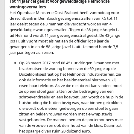
Tot 11 jaar cel geëist voor gewelddadige Helmondse
woningovervallers
Het Openbaar Ministerie Oost-Brabant heeft vanmiddag voor
de rechtbank in Den Bosch gevangenisstraffen van 7,5 tot 11
jaar geëist tegen de 3 mannen die verdacht worden van 4
gewelddadige woningovervallen. Tegen de 36-jarige Angelo L.
uit Helmond wordt 11 jaar gevangenisstraf geëist. De 43-jarige
Jos H. uit Vught moet als het aan de officier ligt 9 jaar de
gevangenis in en de 58-jarige Jozef L. uit Helmond hoorde 7,5
jaar jaar tegen zich eisen.
Op 28 maart 2017 rond 08.45 uur dringen 3 mannen met
bivakmutsen de woning binnen van de 69-jarige op de
Duizeldonksestraat op het Helmonds industrieterrein, zie
ook de informatie en het beeldmateriaal hierboven. Zij
eisen haar telefoon. Als ze die niet direct kan vinden, moet
ze op een stoel gaan zitten onder bedreiging van een
schroevendraaier en een koevoet. Dan wordt de hulp in de
huishouding die buiten bezig was, naar binnen getrokken,
die wordt ook meteen gedwongen op een stoel te gaan
zitten en beide vrouwen worden met tie-wrap stevig
vastgebonden. De mannen nemen de portemonnees mee
van de vrouwen en ook de inhoud van de kluis. Daarin zat
het spaargeld van ruim 20 duizend euro.