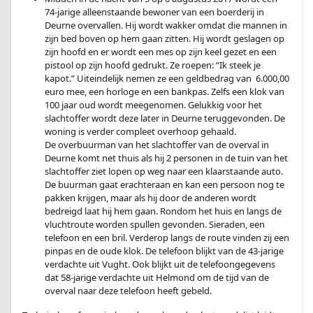
74-jarige alleenstaande bewoner van een boerderij in
Deurne overvallen. Hij wordt wakker omdat die mannen in
zijn bed boven op hem gaan zitten. Hij wordt geslagen op
zijn hoofd en er wordt een mes op zijn keel gezet en een
pistool op zijn hoofd gedrukt. Ze roepen: “Ik steek je
kapot.” Uiteindelijk nemen ze een geldbedrag van 6.000,00
euro mee, een horloge en een bankpas. Zelfs een klok van
100 jaar oud wordt meegenomen. Gelukkig voor het
slachtoffer wordt deze later in Deurne teruggevonden. De
woning is verder compleet overhoop gehaald.
De overbuurman van het slachtoffer van de overval in
Deurne komt net thuis als hij 2 personen in de tuin van het
slachtoffer ziet lopen op weg naar een klaarstaande auto.
De buurman gaat erachteraan en kan een persoon nog te
pakken krijgen, maar als hij door de anderen wordt
bedreigd laat hij hem gaan. Rondom het huis en langs de
vluchtroute worden spullen gevonden. Sieraden, een
telefoon en een bril. Verderop langs de route vinden zij een
pinpas en de oude klok. De telefoon blijkt van de 43-jarige
verdachte uit Vught. Ook blijkt uit de telefoongegevens
dat 58-jarige verdachte uit Helmond om de tijd van de
overval naar deze telefoon heeft gebeld.