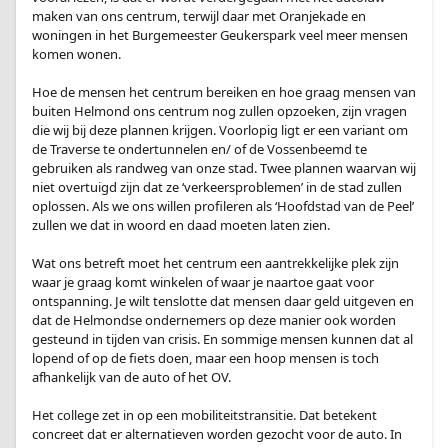
maken van ons centrum, terwijl daar met Oranjekade en
woningen in het Burgemeester Geukerspark veel meer mensen
komen wonen.
Hoe de mensen het centrum bereiken en hoe graag mensen van
buiten Helmond ons centrum nog zullen opzoeken, zijn vragen
die wij bij deze plannen krijgen. Voorlopig ligt er een variant om
de Traverse te ondertunnelen en/ of de Vossenbeemd te
gebruiken als randweg van onze stad. Twee plannen waarvan wij
niet overtuigd zijn dat ze ‘verkeersproblemen’ in de stad zullen
oplossen. Als we ons willen profileren als ‘Hoofdstad van de Peel’
zullen we dat in woord en daad moeten laten zien.
Wat ons betreft moet het centrum een aantrekkelijke plek zijn
waar je graag komt winkelen of waar je naartoe gaat voor
ontspanning. Je wilt tenslotte dat mensen daar geld uitgeven en
dat de Helmondse ondernemers op deze manier ook worden
gesteund in tijden van crisis. En sommige mensen kunnen dat al
lopend of op de fiets doen, maar een hoop mensen is toch
afhankelijk van de auto of het OV.
Het college zet in op een mobiliteitstransitie. Dat betekent
concreet dat er alternatieven worden gezocht voor de auto. In