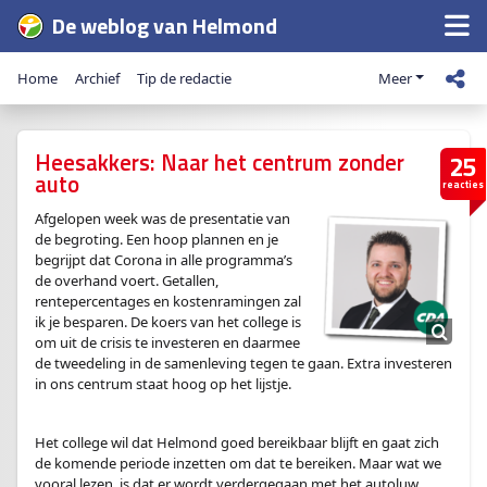
De weblog van Helmond
Home
Archief
Tip de redactie
Meer
Heesakkers: Naar het centrum zonder
25
auto
reacties
Afgelopen week was de presentatie van
de begroting. Een hoop plannen en je
begrijpt dat Corona in alle programma’s
de overhand voert. Getallen,
rentepercentages en kostenramingen zal
ik je besparen. De koers van het college is
om uit de crisis te investeren en daarmee
de tweedeling in de samenleving tegen te gaan. Extra investeren
in ons centrum staat hoog op het lijstje.
Het college wil dat Helmond goed bereikbaar blijft en gaat zich
de komende periode inzetten om dat te bereiken. Maar wat we
vooral lezen, is dat er wordt verdergegaan met het autoluw