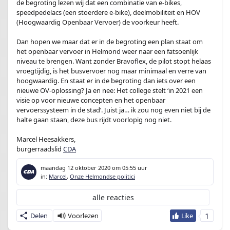
de begroting lezen wij dat een combinatie van e-bikes,
speedpedelacs (een stoerdere e-bike), deelmobiliteit en HOV
(Hoogwaardig Openbaar Vervoer) de voorkeur heeft.
Dan hopen we maar dat er in de begroting een plan staat om
het openbaar vervoer in Helmond weer naar een fatsoenlijk
niveau te brengen. Want zonder Bravoflex, de pilot stopt helaas
vroegtijdig, is het busvervoer nog maar minimaal en verre van
hoogwaardig. En staat er in de begroting dan iets over een
nieuwe OV-oplossing? Ja en nee: Het college stelt ‘in 2021 een
visie op voor nieuwe concepten en het openbaar
vervoerssysteem in de stad’. Juist ja… ik zou nog even niet bij de
halte gaan staan, deze bus rijdt voorlopig nog niet.
Marcel Heesakkers,
burgerraadslid
CDA
maandag 12 oktober 2020
om 05:55 uur
in:
Marcel
,
Onze Helmondse politici
alle reacties
1
Delen