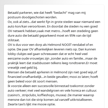
Betaald parkeren, wie dat heeft “bedacht” mag van mij
postuum doodgeschoten worden.
Ov, ook al ziets…dat werkt fijn in grote steden waar niemand een
auto kon/kan veroorloven. En doordat die steden nu een goed
OV netwerk hebben,vaak met metro…hoeft een stedeling geen
dure auto die betaald geparkeerd moet en 95% van de tijd
stilstaat.
OV is dus voor een dorp als Helmond NOOIT rendabel of en
optie. Die paar OV afhankelijken leveren niets op. Dan kunnen
lobby clubjes wel gaan schreeuwen dat er echt heel veel
eenzame oude vrouwtjes zijn ,zonder auto en familie…maar de
praktijk leert dat stadsbussen telkens leeg rondtoeren.Er moet
vreselijk veel geld bij.
Mensen die betaald aprkeren in Helmond zijn niet goed wijs,of
financieel onafhankelijk…in beide gevallen; mooi zo laten; hoeft
geen beleid voor dit soort mensen.
Ik voorzie alleen een succesvolle binnestad toekomst zonder
auto verkeer; met veel wandelgroen en vele horeca en cultuur.
(casino’s , stripclubs, koffieshops, musea) .De manier waarop
mensne dan tot die strip komen zal vanzelf uitkristalliseren.
Zwarte taxi’s lijkt me mooie optie.