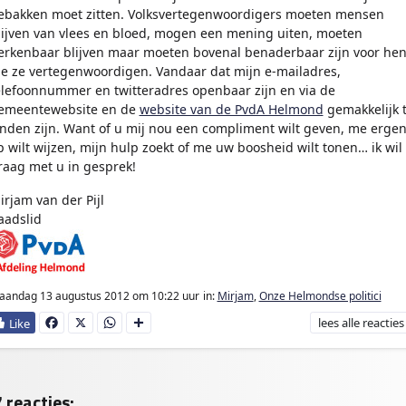
ebakken moet zitten. Volksvertegenwoordigers moeten mensen
lijven van vlees en bloed, mogen een mening uiten, moeten
erkenbaar blijven maar moeten bovenal benaderbaar zijn voor he
ie ze vertegenwoordigen. Vandaar dat mijn e-mailadres,
elefoonnummer en twitteradres openbaar zijn en via de
emeentewebsite en de
website van de PvdA Helmond
gemakkelijk 
inden zijn. Want of u mij nou een compliment wilt geven, me erge
p wilt wijzen, mijn hulp zoekt of me uw boosheid wilt tonen… ik wil
raag met u in gesprek!
irjam van der Pijl
aadslid
aandag 13 augustus 2012
om 10:22 uur
in:
Mirjam
,
Onze Helmondse politici
lees
alle reacties
Fa
X
W
D
ce
ha
e
bo
ts
l
ok
Ap
e
p
n
 reacties: