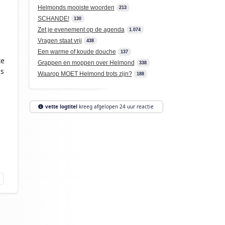
Helmonds mooiste woorden
213
SCHANDE!
130
n
Zet je evenement op de agenda
1.074
Vragen staat vrij
438
Een warme of koude douche
137
te
Grappen en moppen over Helmond
338
ns
Waarop MOET Helmond trots zijn?
188
vette logtitel
kreeg afgelopen 24 uur reactie