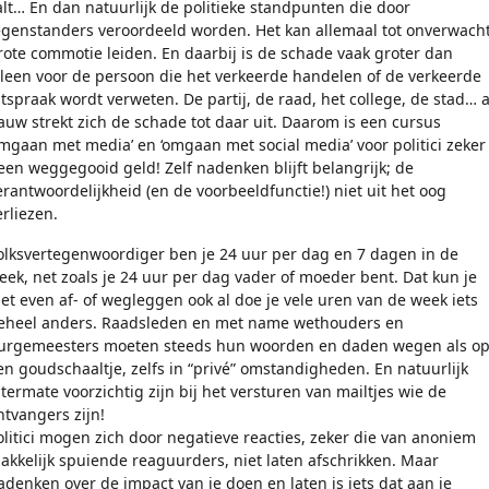
alt… En dan natuurlijk de politieke standpunten die door
egenstanders veroordeeld worden. Het kan allemaal tot onverwach
rote commotie leiden. En daarbij is de schade vaak groter dan
lleen voor de persoon die het verkeerde handelen of de verkeerde
itspraak wordt verweten. De partij, de raad, het college, de stad… a
auw strekt zich de schade tot daar uit. Daarom is een cursus
omgaan met media’ en ‘omgaan met social media’ voor politici zeker
een weggegooid geld! Zelf nadenken blijft belangrijk; de
erantwoordelijkheid (en de voorbeeldfunctie!) niet uit het oog
erliezen.
olksvertegenwoordiger ben je 24 uur per dag en 7 dagen in de
eek, net zoals je 24 uur per dag vader of moeder bent. Dat kun je
iet even af- of wegleggen ook al doe je vele uren van de week iets
eheel anders. Raadsleden en met name wethouders en
urgemeesters moeten steeds hun woorden en daden wegen als o
en goudschaaltje, zelfs in “privé” omstandigheden. En natuurlijk
itermate voorzichtig zijn bij het versturen van mailtjes wie de
ntvangers zijn!
olitici mogen zich door negatieve reacties, zeker die van anoniem
akkelijk spuiende reaguurders, niet laten afschrikken. Maar
adenken over de impact van je doen en laten is iets dat aan je