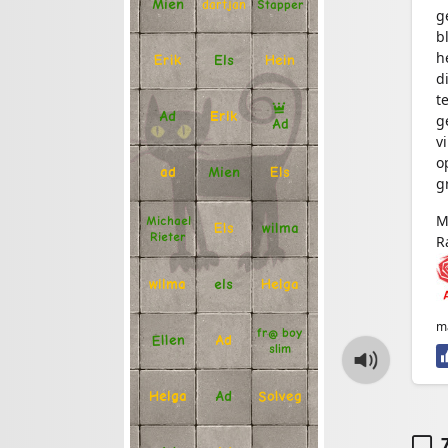
Mien
Stapper
dartjan
g
b
h
Erik
Hein
Els
d
t
Ad
Erik
g
Ad
v
o
Mien
Els
ad
g
M
Michael
Els
wilma
Rieter
R
Helga
els
wilma
m
fr@ boy
Ellen
Ad
slim
Solveg
Ad
Helga
7