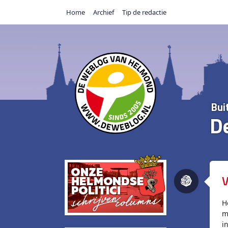
Home
Archief
Tip de redactie
Bui
D
V
H
m
i