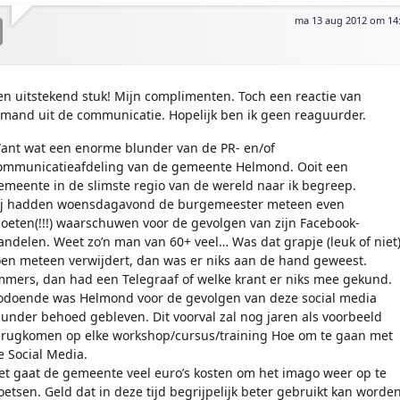
ma 13 aug 2012 om 14
en uitstekend stuk! Mijn complimenten. Toch een reactie van
emand uit de communicatie. Hopelijk ben ik geen reaguurder.
ant wat een enorme blunder van de PR- en/of
ommunicatieafdeling van de gemeente Helmond. Ooit een
emeente in de slimste regio van de wereld naar ik begreep.
ij hadden woensdagavond de burgemeester meteen even
oeten(!!!) waarschuwen voor de gevolgen van zijn Facebook-
andelen. Weet zo’n man van 60+ veel… Was dat grapje (leuk of niet
oen meteen verwijdert, dan was er niks aan de hand geweest.
mmers, dan had een Telegraaf of welke krant er niks mee gekund.
odoende was Helmond voor de gevolgen van deze social media
lunder behoed gebleven. Dit voorval zal nog jaren als voorbeeld
erugkomen op elke workshop/cursus/training Hoe om te gaan met
e Social Media.
et gaat de gemeente veel euro’s kosten om het imago weer op te
oetsen. Geld dat in deze tijd begrijpelijk beter gebruikt kan worde