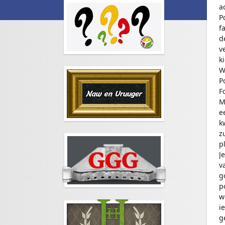
a
P
f
d
v
k
W
P
F
M
e
k
z
p
J
v
g
p
w
i
g