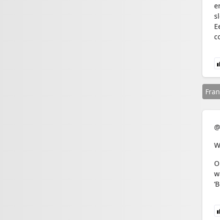
e
s
E
c
Fran
@
W
O
w
‘