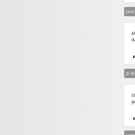
Dirk
A
d
JE M
S
g