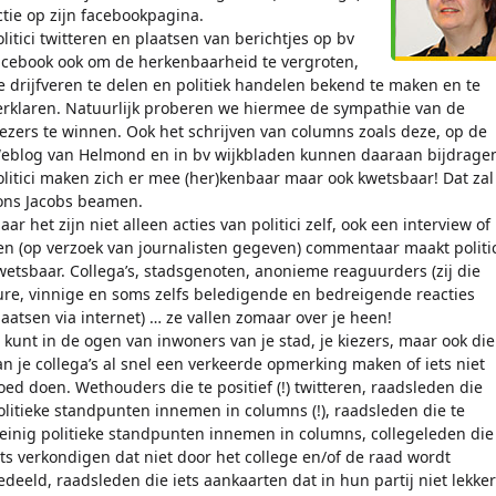
ctie op zijn facebookpagina.
olitici twitteren en plaatsen van berichtjes op bv
acebook ook om de herkenbaarheid te vergroten,
e drijfveren te delen en politiek handelen bekend te maken en te
erklaren. Natuurlijk proberen we hiermee de sympathie van de
iezers te winnen. Ook het schrijven van columns zoals deze, op de
eblog van Helmond en in bv wijkbladen kunnen daaraan bijdrage
olitici maken zich er mee (her)kenbaar maar ook kwetsbaar! Dat zal
ons Jacobs beamen.
aar het zijn niet alleen acties van politici zelf, ook een interview of
en (op verzoek van journalisten gegeven) commentaar maakt politic
wetsbaar. Collega’s, stadsgenoten, anonieme reaguurders (zij die
ure, vinnige en soms zelfs beledigende en bedreigende reacties
laatsen via internet) … ze vallen zomaar over je heen!
e kunt in de ogen van inwoners van je stad, je kiezers, maar ook die
an je collega’s al snel een verkeerde opmerking maken of iets niet
oed doen. Wethouders die te positief (!) twitteren, raadsleden die
olitieke standpunten innemen in columns (!), raadsleden die te
einig politieke standpunten innemen in columns, collegeleden die
ets verkondigen dat niet door het college en/of de raad wordt
edeeld, raadsleden die iets aankaarten dat in hun partij niet lekker