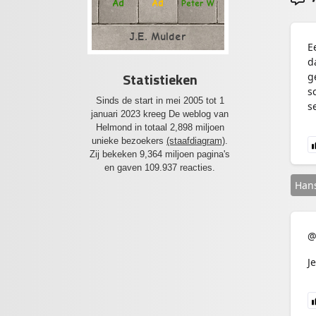
Ad
Ad
Peter W
J.E. Mulder
E
d
Statistieken
g
s
Sinds de start in mei 2005 tot 1
s
januari 2023 kreeg De weblog van
Helmond in totaal 2,898 miljoen
unieke bezoekers
(staafdiagram)
.
Zij bekeken 9,364 miljoen pagina's
en gaven 109.937 reacties.
Hans
@
J