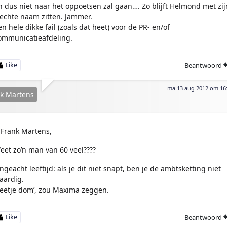
n dus niet naar het oppoetsen zal gaan…. Zo blijft Helmond met zij
lechte naam zitten. Jammer.
en hele dikke fail (zoals dat heet) voor de PR- en/of
ommunicatieafdeling.
Beantwoord
ma 13 aug 2012 om 16
k Martens
Frank Martens,
eet zo’n man van 60 veel????
ngeacht leeftijd: als je dit niet snapt, ben je de ambtsketting niet
aardig.
Beetje dom’, zou Maxima zeggen.
Beantwoord