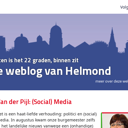
Volg
ten is het 22 graden, binnen zit
e weblog van Helmond
meer over deze we
an der Pijl: (Social) Media
et is een haat-liefde verhouding: politici en (social)
edia. In augustus kwam onze burgemeester zelfs
n het landelijke nieuws vanwege een (onhandige)