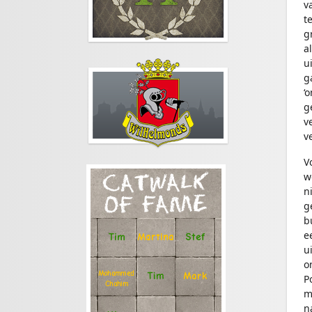
v
t
g
a
u
g
‘
g
v
v
V
w
CATWALK
n
OF FAME
g
b
e
Stef
Tim
Martina
u
o
Mohammed
Tim
Mark
P
Chahim
m
n