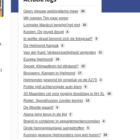
Geen nieuwe weblogitems meer
26
Wij roepen Tim naar voren
Lonneke Maráczi begrijpt het niet
16
Koolen: De jeugd deugt
4
In welke straat bevond zich de fotograaf?
5
n.
De Helmond Aanpak
6
Van der Kant: Verkeersveiligheid vergroten
11
Eureka Helmond!
16
Spoek: Klimaattrein tot stilstand?
22
i
Brouwers: Kansen in Helmond
17
Helmonder gewond bij ongeluk op de A270
3
Politie rijdt achtervolgde auto klem
9
30 Maanden cel voor poging doodslag in AH XL
18
Rieter: Spookhuizen zonder kermis
14
De Moeite waard!
4
Alana ging terug in de tijd
2
Brand in container in appartementencomplex
4
Grote hennepplantage aangetroffen
5
Kunnen gewone Helmonders nog wel huren?
29