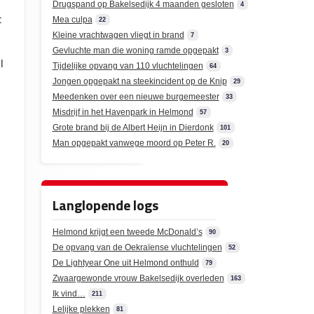
Drugspand op Bakelsedijk 4 maanden gesloten
4
t
Mea culpa
22
Kleine vrachtwagen vliegt in brand
7
Gevluchte man die woning ramde opgepakt
3
l
Tijdelijke opvang van 110 vluchtelingen
64
Jongen opgepakt na steekincident op de Knip
29
Meedenken over een nieuwe burgemeester
33
Misdrijf in het Havenpark in Helmond
57
Grote brand bij de Albert Heijn in Dierdonk
101
Man opgepakt vanwege moord op Peter R.
20
Langlopende logs
p
Helmond krijgt een tweede McDonald’s
90
De opvang van de Oekraïense vluchtelingen
52
De Lightyear One uit Helmond onthuld
79
Zwaargewonde vrouw Bakelsedijk overleden
163
Ik vind…
211
Lelijke plekken
81