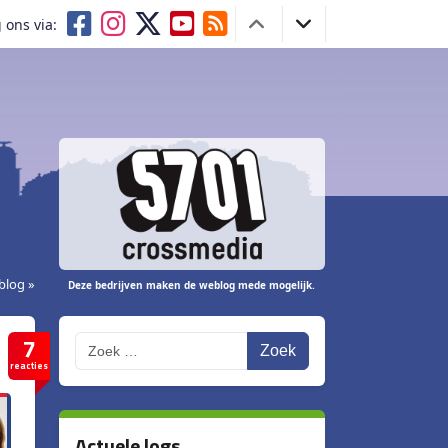
 ons via:
blog »
Deze bedrijven maken de weblog mede mogelijk.
7
Zoek
reacties
Actuele logs