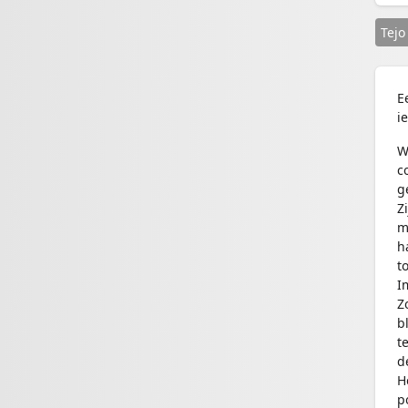
Tejo
E
i
W
c
g
Z
m
h
t
I
Z
b
t
d
H
p