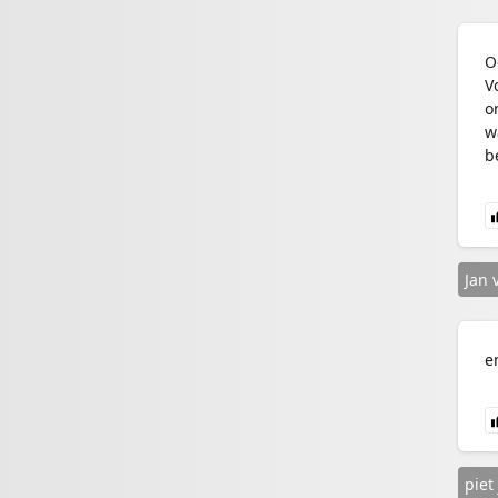
O
V
o
w
b
Jan 
e
piet