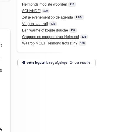
Helmonds mooiste woorden
213
SCHANDE!
130
Zet je evenement op de agenda
1.074
Vragen staat vrij
438
Een warme of koude douche
137
Grappen en moppen over Helmond
338
Waarop MOET Helmond trots zijn?
188
t
s
vette logtitel
kreeg afgelopen 24 uur reactie
e
n