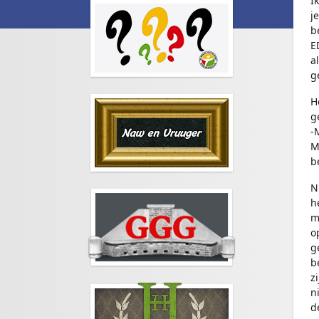
Ik
j
b
E
a
g
H
g
-
M
b
N
h
m
o
g
b
z
n
d