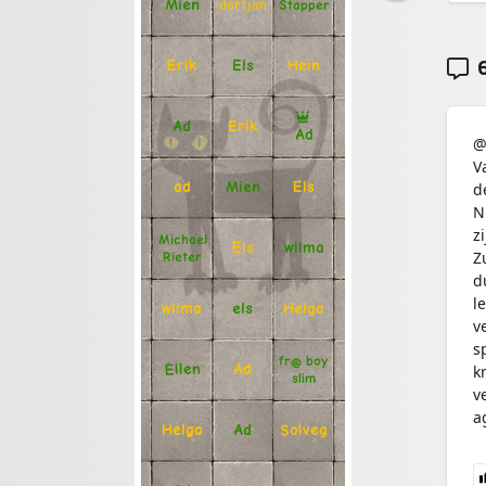
Mien
Stapper
dartjan
6
Erik
Hein
Els
Ad
Erik
Ad
@
V
Mien
Els
ad
d
N
z
Michael
Els
wilma
Z
Rieter
d
le
Helga
els
wilma
v
s
fr@ boy
Ellen
Ad
k
slim
v
a
Solveg
Ad
Helga