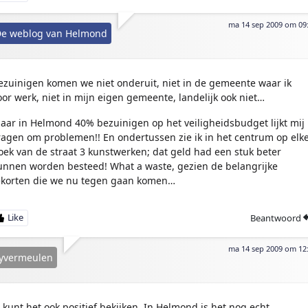
ma 14 sep 2009 om 09
e weblog van Helmond
ezuinigen komen we niet onderuit, niet in de gemeente waar ik
oor werk, niet in mijn eigen gemeente, landelijk ook niet…
aar in Helmond 40% bezuinigen op het veiligheidsbudget lijkt mij
ragen om problemen!! En ondertussen zie ik in het centrum op elk
oek van de straat 3 kunstwerken; dat geld had een stuk beter
unnen worden besteed! What a waste, gezien de belangrijke
ekorten die we nu tegen gaan komen…
Beantwoord
ma 14 sep 2009 om 12
ryvermeulen
e kunt het ook positief bekijken. In Helmond is het nog echt