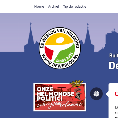
Home
Archief
Tip de redactie
Bui
D
C
E
r