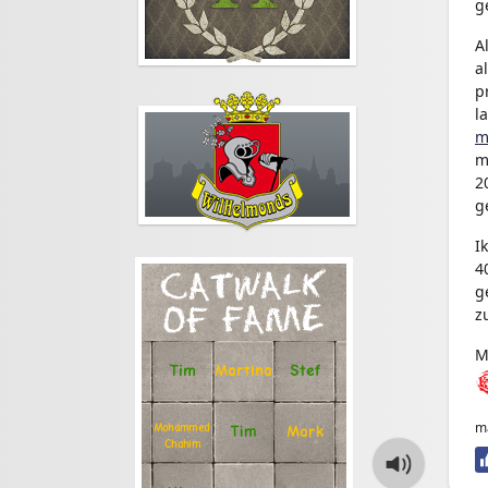
g
A
a
p
l
m
m
2
g
I
4
CATWALK
g
OF FAME
z
M
Stef
Tim
Martina
m
Mohammed
Tim
Mark
Chahim