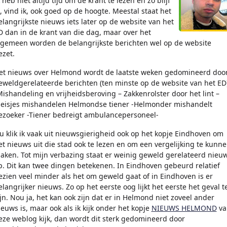
 heb niet altijd tijd om de krant te lezen en zo blijf
e, vind ik, ook goed op de hoogte. Meestal staat het
elangrijkste nieuws iets later op de website van het
D dan in de krant van die dag, maar over het
lgemeen worden de belangrijkste berichten wel op de website
ezet.
et nieuws over Helmond wordt de laatste weken gedomineerd doo
eweldgerelateerde berichten (ten minste op de website van het ED)
Mishandeling en vrijheidsberoving – Zakkenrolster door het lint –
eisjes mishandelen Helmondse tiener -Helmonder mishandelt
ezoeker -Tiener bedreigt ambulancepersoneel-
u klik ik vaak uit nieuwsgierigheid ook op het kopje Eindhoven om
et nieuws uit die stad ook te lezen en om een vergelijking te kunn
aken. Tot mijn verbazing staat er weinig geweld gerelateerd nieu
p. Dit kan twee dingen betekenen. In Eindhoven gebeurd relatief
ezien veel minder als het om geweld gaat of in Eindhoven is er
elangrijker nieuws. Zo op het eerste oog lijkt het eerste het geval t
ijn. Nou ja, het kan ook zijn dat er in Helmond niet zoveel ander
ieuws is, maar ook als ik kijk onder het kopje
NIEUWS HELMOND
va
eze weblog kijk, dan wordt dit sterk gedomineerd door