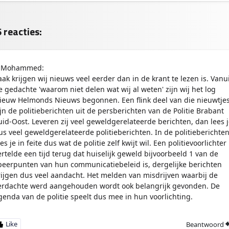
e
bo
ts
l
ok
Ap
e
p
n
 reacties:
Mohammed:
aak krijgen wij nieuws veel eerder dan in de krant te lezen is. Vanui
e gedachte 'waarom niet delen wat wij al weten' zijn wij het log
ieuw Helmonds Nieuws begonnen. Een flink deel van die nieuwtje
ijn de politieberichten uit de persberichten van de Politie Brabant
uid-Oost. Leveren zij veel geweldgerelateerde berichten, dan lees j
us veel geweldgerelateerde politieberichten. In de politieberichte
es je in feite dus wat de politie zelf kwijt wil. Een politievoorlichter
ertelde een tijd terug dat huiselijk geweld bijvoorbeeld 1 van de
peerpunten van hun communicatiebeleid is, dergelijke berichten
rijgen dus veel aandacht. Het melden van misdrijven waarbij de
erdachte werd aangehouden wordt ook belangrijk gevonden. De
genda van de politie speelt dus mee in hun voorlichting.
Beantwoord