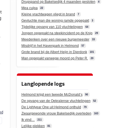
Drugspand op Bakelsedijk 4 maanden gesloten
4
Mea culpa
22
t
Kleine vrachtwagen vliegt in brand
7
g
Gevluchte man die woning ramde opgepakt
3
Tijdelijke opvang van 110 vluchtelingen
64
Jongen opgepakt na steekincident op de Knip
29
,
Meedenken over een nieuwe burgemeester
33
Misdrijf in het Havenpark in Helmond
57
Grote brand bij de Albert Heijn in Dierdonk
101
Man opgepakt vanwege moord op Peter R.
20
r
Langlopende logs
Helmond krijgt een tweede McDonald’s
90
De opvang van de Oekraïense vluchtelingen
52
De Lightyear One uit Helmond onthuld
79
ed
Zwaargewonde vrouw Bakelsedijk overleden
163
Ik vind…
211
Lelijke plekken
81