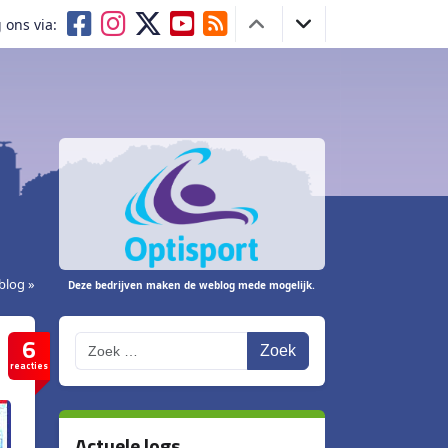
 ons via:
blog »
Deze bedrijven maken de weblog mede mogelijk.
6
Zoek
reacties
Actuele logs