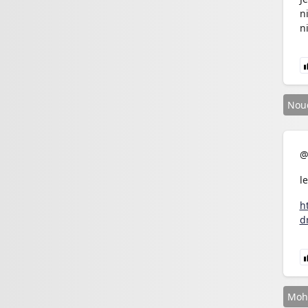
n
n
Nou
@
le
h
d
Moh