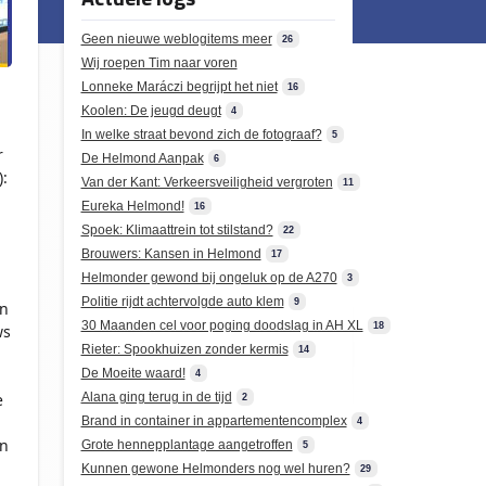
Geen nieuwe weblogitems meer
26
Wij roepen Tim naar voren
Lonneke Maráczi begrijpt het niet
16
Koolen: De jeugd deugt
4
In welke straat bevond zich de fotograaf?
5
r
De Helmond Aanpak
6
:
Van der Kant: Verkeersveiligheid vergroten
11
Eureka Helmond!
16
Spoek: Klimaattrein tot stilstand?
22
Brouwers: Kansen in Helmond
17
Helmonder gewond bij ongeluk op de A270
3
Politie rijdt achtervolgde auto klem
9
en
30 Maanden cel voor poging doodslag in AH XL
18
ws
Rieter: Spookhuizen zonder kermis
14
De Moeite waard!
4
e
Alana ging terug in de tijd
2
Brand in container in appartementencomplex
4
n
Grote hennepplantage aangetroffen
5
Kunnen gewone Helmonders nog wel huren?
29