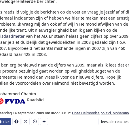
eweldgerelateerde berichten.
ls raadslid volg je de berichten op de voet en vraag je jezelf af of di
llemaal incidenten zijn of hebben we hier te maken met een ernsti
robleem. Ik vraag mij dan ook af of wij in Helmond afwijken van de
andelijke trent. Uit nieuwsgierigheid ben ik gaan kijken op de
isdaadmeter
van het AD. Er staan helaas geen cijfers op over 2009
aar je ziet duidelijk dat gewelddelicten in 2008 gedaald zijn t.o.v.
007. Bijvoorbeeld het aantal mishandelingen in 2007 zijn van 460
edaald naar 428 in 2008.
k ben erg benieuwd naar de cijfers van 2009, maar als ik lees dat e
0 procent bezuinigd gaat worden op veiligheidsbudget van de
emeente Helmond dan vrees ik voor de nieuwe cijfers. Hopelijk
ullen de vooroordelen over Helmond niet bevestigd worden.
ohammed Chahim
Raadslid
aandag 14 september 2009
om 06:27 uur
in:
Onze Helmondse politici
,
Mohamm
lees
alle reacties
Fa
X
W
D
ce
ha