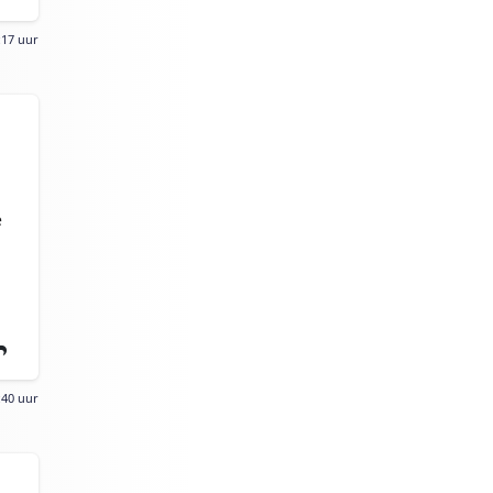
:17 uur
e
:40 uur