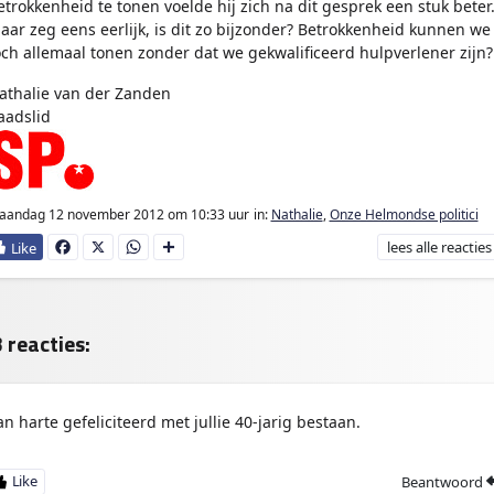
etrokkenheid te tonen voelde hij zich na dit gesprek een stuk beter
aar zeg eens eerlijk, is dit zo bijzonder? Betrokkenheid kunnen we
och allemaal tonen zonder dat we gekwalificeerd hulpverlener zijn?
athalie van der Zanden
aadslid
aandag 12 november 2012
om 10:33 uur
in:
Nathalie
,
Onze Helmondse politici
lees
alle reacties
Fa
X
W
D
ce
ha
e
bo
ts
l
ok
Ap
e
p
n
 reacties:
an harte gefeliciteerd met jullie 40-jarig bestaan.
Beantwoord