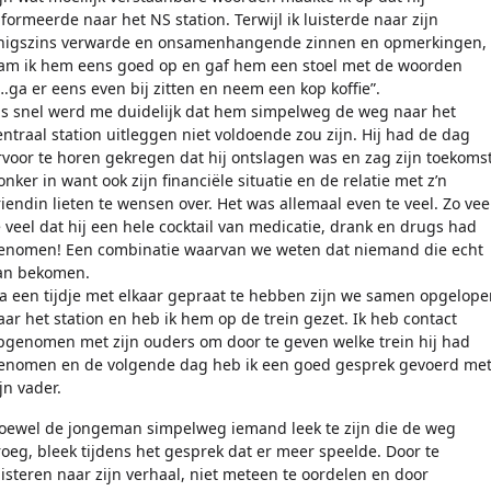
nformeerde naar het NS station. Terwijl ik luisterde naar zijn
nigszins verwarde en onsamenhangende zinnen en opmerkingen,
am ik hem eens goed op en gaf hem een stoel met de woorden
….ga er eens even bij zitten en neem een kop koffie”.
ls snel werd me duidelijk dat hem simpelweg de weg naar het
entraal station uitleggen niet voldoende zou zijn. Hij had de dag
rvoor te horen gekregen dat hij ontslagen was en zag zijn toekoms
onker in want ook zijn financiële situatie en de relatie met z’n
riendin lieten te wensen over. Het was allemaal even te veel. Zo vee
e veel dat hij een hele cocktail van medicatie, drank en drugs had
enomen! Een combinatie waarvan we weten dat niemand die echt
an bekomen.
a een tijdje met elkaar gepraat te hebben zijn we samen opgelope
aar het station en heb ik hem op de trein gezet. Ik heb contact
pgenomen met zijn ouders om door te geven welke trein hij had
enomen en de volgende dag heb ik een goed gesprek gevoerd me
jn vader.
oewel de jongeman simpelweg iemand leek te zijn die de weg
roeg, bleek tijdens het gesprek dat er meer speelde. Door te
uisteren naar zijn verhaal, niet meteen te oordelen en door