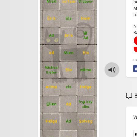
b
Mien
Stapper
dartjan
M
t
Erik
Hein
Els
N
R
Ad
Erik
Ad
Mien
Els
ad
m
Michael
Els
wilma
Rieter
Helga
els
wilma
3
fr@ boy
Ellen
Ad
slim
V
Solveg
Ad
Helga