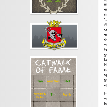
i
e
n
“
A
c
e
d
v
t
g
k
CATWALK
N
OF FAME
n
o
g
Stef
Tim
Martina
zi
H
Mohammed
Tim
Mark
Chahim
v
l