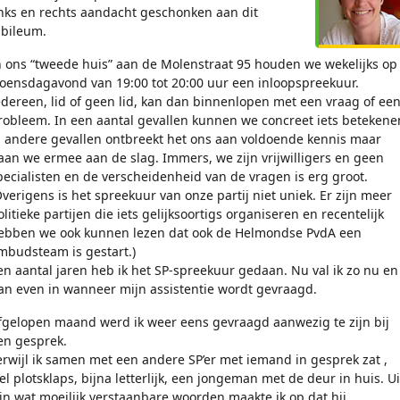
inks en rechts aandacht geschonken aan dit
ubileum.
n ons “tweede huis” aan de Molenstraat 95 houden we wekelijks op
oensdagavond van 19:00 tot 20:00 uur een inloopspreekuur.
edereen, lid of geen lid, kan dan binnenlopen met een vraag of ee
robleem. In een aantal gevallen kunnen we concreet iets betekene
n andere gevallen ontbreekt het ons aan voldoende kennis maar
aan we ermee aan de slag. Immers, we zijn vrijwilligers en geen
pecialisten en de verscheidenheid van de vragen is erg groot.
Overigens is het spreekuur van onze partij niet uniek. Er zijn meer
olitieke partijen die iets gelijksoortigs organiseren en recentelijk
ebben we ook kunnen lezen dat ook de Helmondse PvdA een
mbudsteam is gestart.)
en aantal jaren heb ik het SP-spreekuur gedaan. Nu val ik zo nu en
an even in wanneer mijn assistentie wordt gevraagd.
fgelopen maand werd ik weer eens gevraagd aanwezig te zijn bij
en gesprek.
erwijl ik samen met een andere SP’er met iemand in gesprek zat ,
iel plotsklaps, bijna letterlijk, een jongeman met de deur in huis. Ui
ijn wat moeilijk verstaanbare woorden maakte ik op dat hij