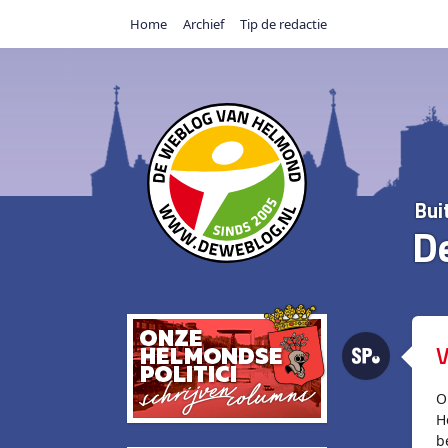
Home
Archief
Tip de redactie
Bui
D
V
O
H
b