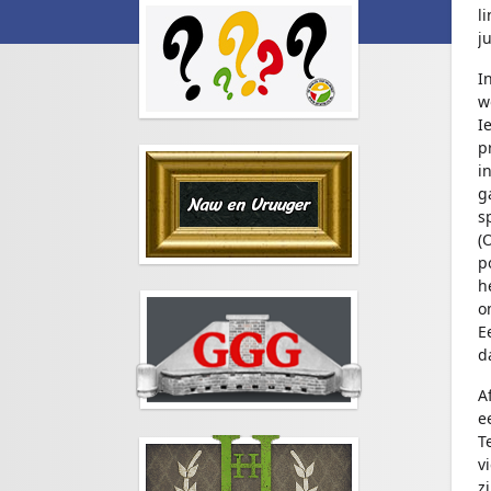
l
j
I
w
I
p
i
g
s
(
p
h
o
E
d
A
e
T
v
z