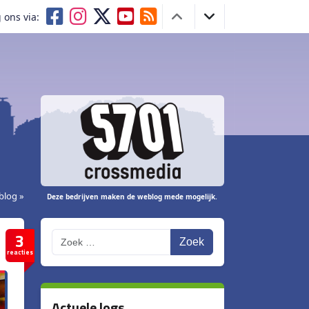
 ons via:
blog »
Deze bedrijven maken de weblog mede mogelijk.
3
Zoek
reacties
Actuele logs