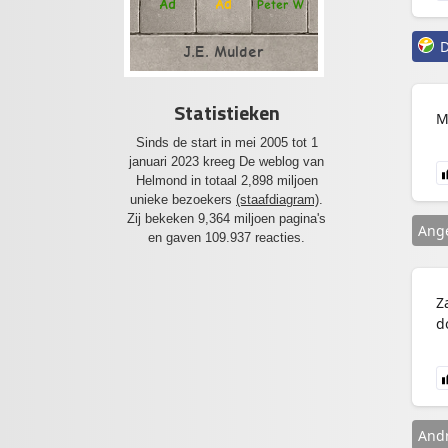
Ad
Ad
Peter W
D
J.E. Mulder
Statistieken
M
Sinds de start in mei 2005 tot 1
januari 2023 kreeg De weblog van
Helmond in totaal 2,898 miljoen
unieke bezoekers
(staafdiagram)
.
Zij bekeken 9,364 miljoen pagina's
Ange
en gaven 109.937 reacties.
Z
d
And