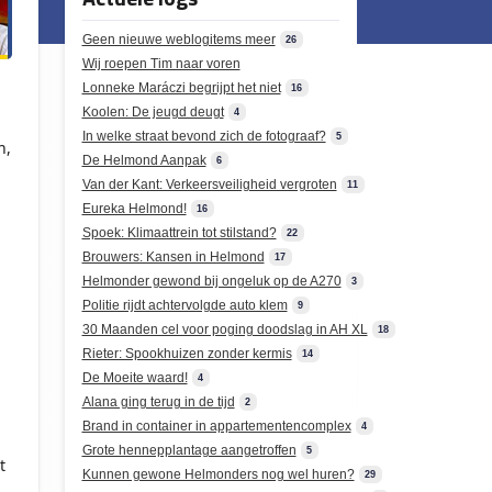
Geen nieuwe weblogitems meer
26
Wij roepen Tim naar voren
Lonneke Maráczi begrijpt het niet
16
Koolen: De jeugd deugt
4
n
In welke straat bevond zich de fotograaf?
5
n,
De Helmond Aanpak
6
Van der Kant: Verkeersveiligheid vergroten
11
Eureka Helmond!
16
Spoek: Klimaattrein tot stilstand?
22
Brouwers: Kansen in Helmond
17
Helmonder gewond bij ongeluk op de A270
3
Politie rijdt achtervolgde auto klem
9
30 Maanden cel voor poging doodslag in AH XL
18
Rieter: Spookhuizen zonder kermis
14
De Moeite waard!
4
Alana ging terug in de tijd
2
Brand in container in appartementencomplex
4
Grote hennepplantage aangetroffen
5
t
Kunnen gewone Helmonders nog wel huren?
29