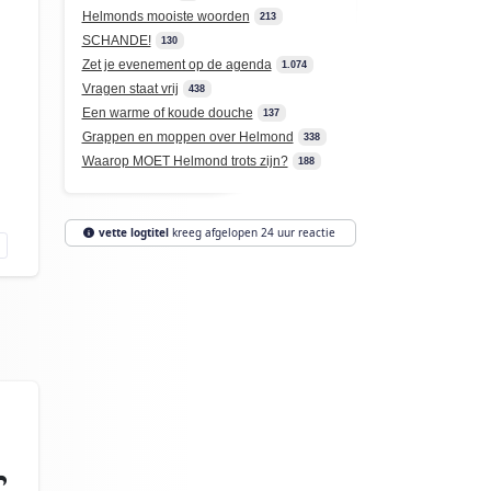
.
Helmonds mooiste woorden
213
SCHANDE!
130
Zet je evenement op de agenda
1.074
Vragen staat vrij
438
Een warme of koude douche
137
Grappen en moppen over Helmond
338
Waarop MOET Helmond trots zijn?
188
vette logtitel
kreeg afgelopen 24 uur reactie