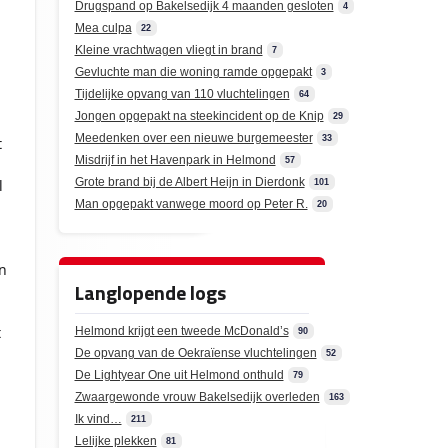
Drugspand op Bakelsedijk 4 maanden gesloten
4
Mea culpa
22
Kleine vrachtwagen vliegt in brand
7
Gevluchte man die woning ramde opgepakt
3
Tijdelijke opvang van 110 vluchtelingen
64
Jongen opgepakt na steekincident op de Knip
29
Meedenken over een nieuwe burgemeester
33
t
Misdrijf in het Havenpark in Helmond
57
Grote brand bij de Albert Heijn in Dierdonk
l
101
Man opgepakt vanwege moord op Peter R.
20
n
Langlopende logs
t
Helmond krijgt een tweede McDonald’s
90
De opvang van de Oekraïense vluchtelingen
52
De Lightyear One uit Helmond onthuld
79
Zwaargewonde vrouw Bakelsedijk overleden
163
Ik vind…
211
Lelijke plekken
81