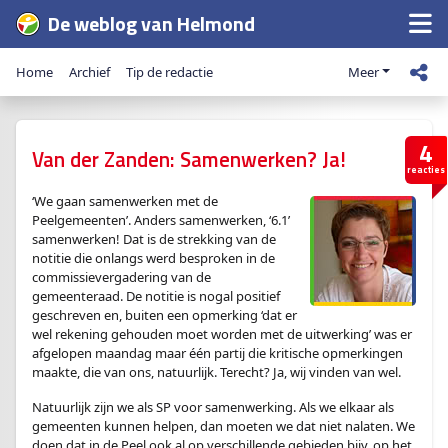
De weblog van Helmond
Home
Archief
Tip de redactie
Meer
4
Van der Zanden: Samenwerken? Ja!
reacties
‘We gaan samenwerken met de
Peelgemeenten’. Anders samenwerken, ‘6.1’
samenwerken! Dat is de strekking van de
notitie die onlangs werd besproken in de
commissievergadering van de
gemeenteraad. De notitie is nogal positief
geschreven en, buiten een opmerking ‘dat er
wel rekening gehouden moet worden met de uitwerking’ was er
afgelopen maandag maar één partij die kritische opmerkingen
maakte, die van ons, natuurlijk. Terecht? Ja, wij vinden van wel.
Natuurlijk zijn we als SP voor samenwerking. Als we elkaar als
gemeenten kunnen helpen, dan moeten we dat niet nalaten. We
doen dat in de Peel ook al op verschillende gebieden bijv. op het