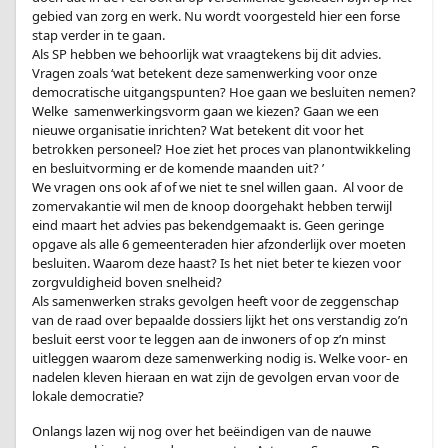
gebied van zorg en werk. Nu wordt voorgesteld hier een forse
stap verder in te gaan.
Als SP hebben we behoorlijk wat vraagtekens bij dit advies.
Vragen zoals ‘wat betekent deze samenwerking voor onze
democratische uitgangspunten? Hoe gaan we besluiten nemen?
Welke samenwerkingsvorm gaan we kiezen? Gaan we een
nieuwe organisatie inrichten? Wat betekent dit voor het
betrokken personeel? Hoe ziet het proces van planontwikkeling
en besluitvorming er de komende maanden uit? ’
We vragen ons ook af of we niet te snel willen gaan. Al voor de
zomervakantie wil men de knoop doorgehakt hebben terwijl
eind maart het advies pas bekendgemaakt is. Geen geringe
opgave als alle 6 gemeenteraden hier afzonderlijk over moeten
besluiten. Waarom deze haast? Is het niet beter te kiezen voor
zorgvuldigheid boven snelheid?
Als samenwerken straks gevolgen heeft voor de zeggenschap
van de raad over bepaalde dossiers lijkt het ons verstandig zo’n
besluit eerst voor te leggen aan de inwoners of op z’n minst
uitleggen waarom deze samenwerking nodig is. Welke voor- en
nadelen kleven hieraan en wat zijn de gevolgen ervan voor de
lokale democratie?
Onlangs lazen wij nog over het beëindigen van de nauwe