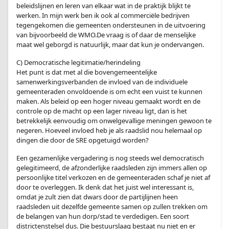
beleidslijnen en leren van elkaar wat in de praktijk blijkt te
werken. In mijn werk ben ik ook al commerciële bedrijven
tegengekomen die gemeenten ondersteunen in de uitvoering
van bijvoorbeeld de WMO.De vraag is of daar de menselijke
maat wel geborgd is natuurlijk, maar dat kun je ondervangen.
C) Democratische legitimatie/herindeling
Het punt is dat met al die bovengemeentelijke
samenwerkingsverbanden de invloed van de individuele
gemeenteraden onvoldoende is om echt een vuist te kunnen
maken. Als beleid op een hoger niveau gemaakt wordt en de
controle op de macht op een lager niveau ligt, dan is het
betrekkelijk eenvoudig om onwelgevallige meningen gewoon te
negeren. Hoeveel invloed heb je als raadslid nou helemaal op
dingen die door de SRE opgetuigd worden?
Een gezamenlijke vergadering is nog steeds wel democratisch
gelegitimeerd, de afzonderlijke raadsleden zijn immers allen op
persoonlijke titel verkozen en de gemeenteraden schaf je niet af
door te overleggen. Ik denk dat het juist wel interessant is,
omdat je zult zien dat dwars door de partijlijnen heen
raadsleden uit dezelfde gemeente samen op zullen trekken om
de belangen van hun dorp/stad te verdedigen. Een soort
districtenstelsel dus. Die bestuurslaag bestaat nu niet en er