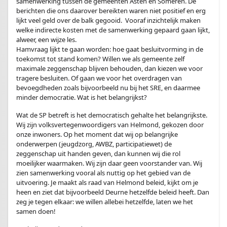
samenwerking tussen de gemeenten Asten en Someren. De
berichten die ons daarover bereikten waren niet positief en erg
lijkt veel geld over de balk gegooid. Vooraf inzichtelijk maken
welke indirecte kosten met de samenwerking gepaard gaan lijkt,
alweer, een wijze les.
Hamvraag lijkt te gaan worden: hoe gaat besluitvorming in de
toekomst tot stand komen? Willen we als gemeente zelf
maximale zeggenschap blijven behouden, dan kiezen we voor
tragere besluiten. Of gaan we voor het overdragen van
bevoegdheden zoals bijvoorbeeld nu bij het SRE, en daarmee
minder democratie. Wat is het belangrijkst?
Wat de SP betreft is het democratisch gehalte het belangrijkste.
Wij zijn volksvertegenwoordigers van Helmond, gekozen door
onze inwoners. Op het moment dat wij op belangrijke
onderwerpen (jeugdzorg, AWBZ, participatiewet) de
zeggenschap uit handen geven, dan kunnen wij die rol
moeilijker waarmaken. Wij zijn daar geen voorstander van. Wij
zien samenwerking vooral als nuttig op het gebied van de
uitvoering. Je maakt als raad van Helmond beleid, kijkt om je
heen en ziet dat bijvoorbeeld Deurne hetzelfde beleid heeft. Dan
zeg je tegen elkaar: we willen allebei hetzelfde, laten we het
samen doen!