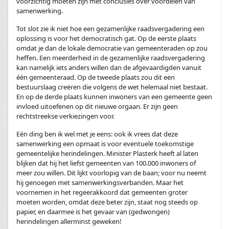
voorzichtig moeten zijn met conclusies over voordelen van
samenwerking.
Tot slot zie ik niet hoe een gezamenlijke raadsvergadering een
oplossing is voor het democratisch gat. Op de eerste plaats
omdat je dan de lokale democratie van gemeenteraden op zou
heffen. Een meerderheid in de gezamenlijke raadsvergadering
kan namelijk iets anders willen dan de afgevaardigden vanuit
één gemeenteraad. Op de tweede plaats zou dit een
bestuurslaag creëren die volgens de wet helemaal niet bestaat.
En op de derde plaats kunnen inwoners van een gemeente geen
invloed uitoefenen op dit nieuwe orgaan. Er zijn geen
rechtstreekse verkiezingen voor.
Eén ding ben ik wel met je eens: ook ik vrees dat deze
samenwerking een opmaat is voor eventuele toekomstige
gemeentelijke herindelingen. Minister Plasterk heeft al laten
blijken dat hij het liefst gemeenten van 100.000 inwoners of
meer zou willen. Dit lijkt voorlopig van de baan; voor nu neemt
hij genoegen met samenwerkingsverbanden. Maar het
voornemen in het regeerakkoord dat gemeenten groter
moeten worden, omdat deze beter zijn, staat nog steeds op
papier, en daarmee is het gevaar van (gedwongen)
herindelingen allerminst geweken!