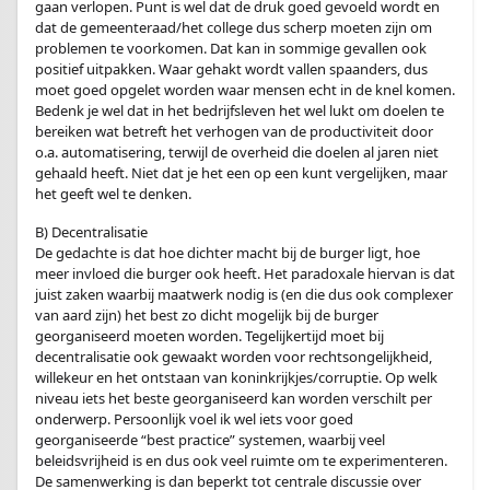
gaan verlopen. Punt is wel dat de druk goed gevoeld wordt en
dat de gemeenteraad/het college dus scherp moeten zijn om
problemen te voorkomen. Dat kan in sommige gevallen ook
positief uitpakken. Waar gehakt wordt vallen spaanders, dus
moet goed opgelet worden waar mensen echt in de knel komen.
Bedenk je wel dat in het bedrijfsleven het wel lukt om doelen te
bereiken wat betreft het verhogen van de productiviteit door
o.a. automatisering, terwijl de overheid die doelen al jaren niet
gehaald heeft. Niet dat je het een op een kunt vergelijken, maar
het geeft wel te denken.
B) Decentralisatie
De gedachte is dat hoe dichter macht bij de burger ligt, hoe
meer invloed die burger ook heeft. Het paradoxale hiervan is dat
juist zaken waarbij maatwerk nodig is (en die dus ook complexer
van aard zijn) het best zo dicht mogelijk bij de burger
georganiseerd moeten worden. Tegelijkertijd moet bij
decentralisatie ook gewaakt worden voor rechtsongelijkheid,
willekeur en het ontstaan van koninkrijkjes/corruptie. Op welk
niveau iets het beste georganiseerd kan worden verschilt per
onderwerp. Persoonlijk voel ik wel iets voor goed
georganiseerde “best practice” systemen, waarbij veel
beleidsvrijheid is en dus ook veel ruimte om te experimenteren.
De samenwerking is dan beperkt tot centrale discussie over