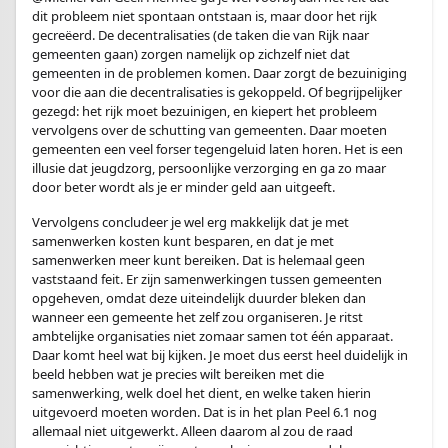
dit probleem niet spontaan ontstaan is, maar door het rijk
gecreëerd. De decentralisaties (de taken die van Rijk naar
gemeenten gaan) zorgen namelijk op zichzelf niet dat
gemeenten in de problemen komen. Daar zorgt de bezuiniging
voor die aan die decentralisaties is gekoppeld. Of begrijpelijker
gezegd: het rijk moet bezuinigen, en kiepert het probleem
vervolgens over de schutting van gemeenten. Daar moeten
gemeenten een veel forser tegengeluid laten horen. Het is een
illusie dat jeugdzorg, persoonlijke verzorging en ga zo maar
door beter wordt als je er minder geld aan uitgeeft.
Vervolgens concludeer je wel erg makkelijk dat je met
samenwerken kosten kunt besparen, en dat je met
samenwerken meer kunt bereiken. Dat is helemaal geen
vaststaand feit. Er zijn samenwerkingen tussen gemeenten
opgeheven, omdat deze uiteindelijk duurder bleken dan
wanneer een gemeente het zelf zou organiseren. Je ritst
ambtelijke organisaties niet zomaar samen tot één apparaat.
Daar komt heel wat bij kijken. Je moet dus eerst heel duidelijk in
beeld hebben wat je precies wilt bereiken met die
samenwerking, welk doel het dient, en welke taken hierin
uitgevoerd moeten worden. Dat is in het plan Peel 6.1 nog
allemaal niet uitgewerkt. Alleen daarom al zou de raad