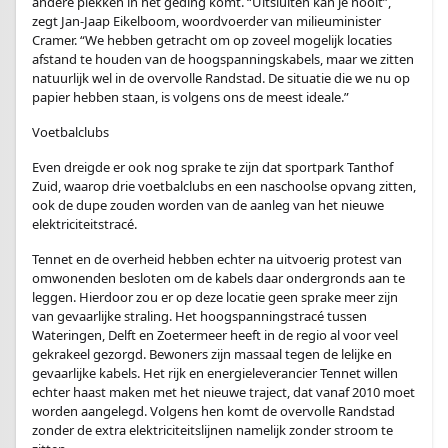
andere plekken in het geding komt. “Uitsluiten kan je nooit”,
zegt Jan-Jaap Eikelboom, woordvoerder van milieuminister
Cramer. “We hebben getracht om op zoveel mogelijk locaties
afstand te houden van de hoogspanningskabels, maar we zitten
natuurlijk wel in de overvolle Randstad. De situatie die we nu op
papier hebben staan, is volgens ons de meest ideale.”
Voetbalclubs
Even dreigde er ook nog sprake te zijn dat sportpark Tanthof
Zuid, waarop drie voetbalclubs en een naschoolse opvang zitten,
ook de dupe zouden worden van de aanleg van het nieuwe
elektriciteitstracé.
Tennet en de overheid hebben echter na uitvoerig protest van
omwonenden besloten om de kabels daar ondergronds aan te
leggen. Hierdoor zou er op deze locatie geen sprake meer zijn
van gevaarlijke straling. Het hoogspanningstracé tussen
Wateringen, Delft en Zoetermeer heeft in de regio al voor veel
gekrakeel gezorgd. Bewoners zijn massaal tegen de lelijke en
gevaarlijke kabels. Het rijk en energieleverancier Tennet willen
echter haast maken met het nieuwe traject, dat vanaf 2010 moet
worden aangelegd. Volgens hen komt de overvolle Randstad
zonder de extra elektriciteitslijnen namelijk zonder stroom te