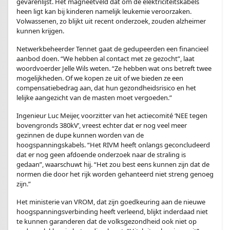
gevarenlijst. Het magneetveld dat om de elektriciteitskabels
heen ligt kan bij kinderen namelijk leukemie veroorzaken.
Volwassenen, zo blijkt uit recent onderzoek, zouden alzheimer
kunnen krijgen.
Netwerkbeheerder Tennet gaat de gedupeerden een financieel
aanbod doen. “We hebben al contact met ze gezocht”, laat
woordvoerder Jelle Wils weten. “Ze hebben wat ons betreft twee
mogelijkheden. Of we kopen ze uit of we bieden ze een
compensatiebedrag aan, dat hun gezondheidsrisico en het
lelijke aangezicht van de masten moet vergoeden.”
Ingenieur Luc Meijer, voorzitter van het actiecomité ‘NEE tegen
bovengronds 380kV’, vreest echter dat er nog veel meer
gezinnen de dupe kunnen worden van de
hoogspanningskabels. “Het RIVM heeft onlangs geconcludeerd
dat er nog geen afdoende onderzoek naar de straling is
gedaan”, waarschuwt hij. “Het zou best eens kunnen zijn dat de
normen die door het rijk worden gehanteerd niet streng genoeg
zijn.”
Het ministerie van VROM, dat zijn goedkeuring aan de nieuwe
hoogspanningsverbinding heeft verleend, blijkt inderdaad niet
te kunnen garanderen dat de volksgezondheid ook niet op