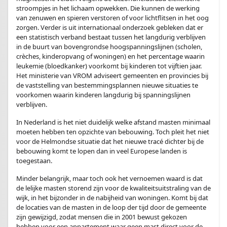
stroompjes in het lichaam opwekken. Die kunnen de werking
van zenuwen en spieren verstoren of voor lichtflitsen in het oog
zorgen. Verder is uit internationaal onderzoek gebleken dat er
een statistisch verband bestaat tussen het langdurig verblijven
in de buurt van bovengrondse hoogspanningslijnen (scholen,
crèches, kinderopvang of woningen) en het percentage waarin
leukemie (bloedkanker) voorkomt bij kinderen tot vijftien jaar.
Het ministerie van VROM adviseert gemeenten en provincies bij
de vaststelling van bestemmingsplannen nieuwe situaties te
voorkomen waarin kinderen langdurig bij spanningslijnen
verblijven.
In Nederland is het niet duidelijk welke afstand masten minimaal
moeten hebben ten opzichte van bebouwing. Toch pleit het niet
voor de Helmondse situatie dat het nieuwe tracé dichter bij de
bebouwing komt te lopen dan in veel Europese landen is
toegestaan.
Minder belangrijk, maar toch ook het vernoemen waard is dat
de lelijke masten storend zijn voor de kwaliteitsuitstraling van de
wijk, in het bijzonder in de nabijheid van woningen. Komt bij dat
de locaties van de masten in de loop der tijd door de gemeente
zijn gewijzigd, zodat mensen die in 2001 bewust gekozen
hebben voor een appartement waar geen mast direct voor de