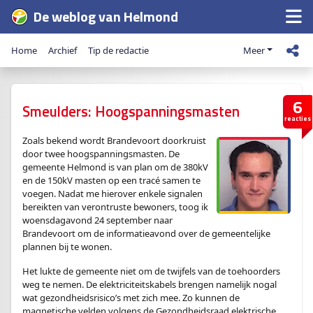
De weblog van Helmond
Home
Archief
Tip de redactie
Meer
6
Smeulders: Hoogspanningsmasten
reacties
Zoals bekend wordt Brandevoort doorkruist
door twee hoogspanningsmasten. De
gemeente Helmond is van plan om de 380kV
en de 150kV masten op een tracé samen te
voegen. Nadat me hierover enkele signalen
bereikten van verontruste bewoners, toog ik
woensdagavond 24 september naar
Brandevoort om de informatieavond over de gemeentelijke
plannen bij te wonen.
Het lukte de gemeente niet om de twijfels van de toehoorders
weg te nemen. De elektriciteitskabels brengen namelijk nogal
wat gezondheidsrisico’s met zich mee. Zo kunnen de
magnetische velden volgens de Gezondheidsraad elektrische