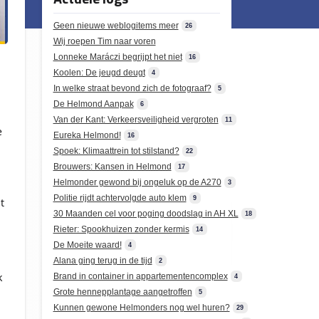
Geen nieuwe weblogitems meer
26
Wij roepen Tim naar voren
Lonneke Maráczi begrijpt het niet
16
Koolen: De jeugd deugt
4
In welke straat bevond zich de fotograaf?
5
De Helmond Aanpak
6
Van der Kant: Verkeersveiligheid vergroten
11
e
Eureka Helmond!
16
Spoek: Klimaattrein tot stilstand?
22
Brouwers: Kansen in Helmond
17
Helmonder gewond bij ongeluk op de A270
3
Politie rijdt achtervolgde auto klem
9
t
30 Maanden cel voor poging doodslag in AH XL
18
Rieter: Spookhuizen zonder kermis
14
De Moeite waard!
4
Alana ging terug in de tijd
2
k
Brand in container in appartementencomplex
4
Grote hennepplantage aangetroffen
5
Kunnen gewone Helmonders nog wel huren?
29