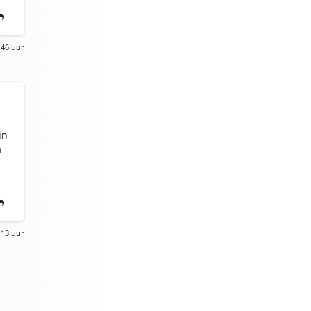
:46 uur
in
h
:13 uur