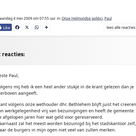
ter
aandag 4 mei 2009
om 07:55 uur
in:
Onze Helmondse politici
,
Paul
lees
alle reacties
Fa
X
W
D
ce
ha
e
bo
ts
l
ok
Ap
e
p
n
 reacties:
este Paul,
olgens mij heb ik een heel ander stukje in de krant gelezen dan je
ierboven aangeeft.
ant volgens onze wethouder dhr. Bethlehem blijft juist het creere
an werkgelegenheid vrij van bezuinigingen en heeft de gemeente
e afgelopen jaren hier wat geld voor gereserveerd.
aarnaast zal het meest worden bezuinigd bij het stadskantoor zelf,
aar de burgers in mijn ogen niet veel van zullen merken.