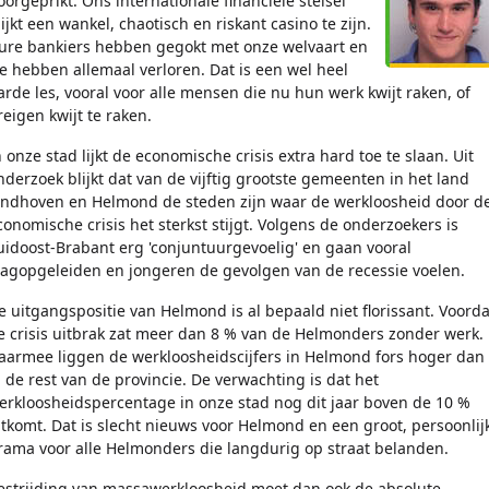
oorgeprikt. Ons internationale financiële stelsel
lijkt een wankel, chaotisch en riskant casino te zijn.
ure bankiers hebben gegokt met onze welvaart en
e hebben allemaal verloren. Dat is een wel heel
arde les, vooral voor alle mensen die nu hun werk kwijt raken, of
reigen kwijt te raken.
n onze stad lijkt de economische crisis extra hard toe te slaan. Uit
nderzoek blijkt dat van de vijftig grootste gemeenten in het land
indhoven en Helmond de steden zijn waar de werkloosheid door d
conomische crisis het sterkst stijgt. Volgens de onderzoekers is
uidoost-Brabant erg 'conjuntuurgevoelig' en gaan vooral
aagopgeleiden en jongeren de gevolgen van de recessie voelen.
e uitgangspositie van Helmond is al bepaald niet florissant. Voorda
e crisis uitbrak zat meer dan 8 % van de Helmonders zonder werk.
aarmee liggen de werkloosheidscijfers in Helmond fors hoger dan
n de rest van de provincie. De verwachting is dat het
erkloosheidspercentage in onze stad nog dit jaar boven de 10 %
itkomt. Dat is slecht nieuws voor Helmond en een groot, persoonlij
rama voor alle Helmonders die langdurig op straat belanden.
estrijding van massawerkloosheid moet dan ook de absolute