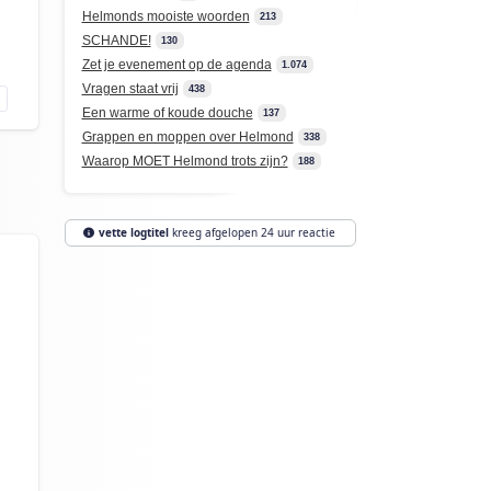
Helmonds mooiste woorden
213
SCHANDE!
130
Zet je evenement op de agenda
1.074
Vragen staat vrij
438
Een warme of koude douche
137
Grappen en moppen over Helmond
338
Waarop MOET Helmond trots zijn?
188
vette logtitel
kreeg afgelopen 24 uur reactie
n