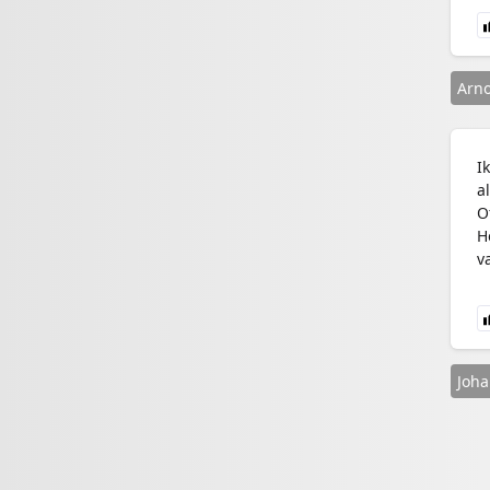
Arn
I
a
O
H
v
Joha