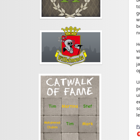
t
g
w
b
n
H
v
w
j
o
CATWALK
U
p
OF FAME
u
e
Stef
Tim
Martina
s
l
Mohammed
Tim
Mark
P
Chahim