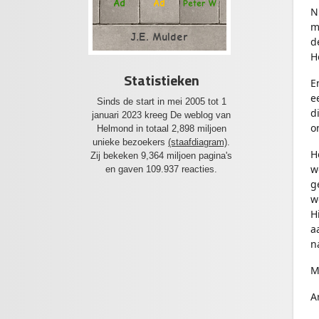
Ad
Ad
Peter W
N
m
J.E. Mulder
d
H
Statistieken
E
e
Sinds de start in mei 2005 tot 1
d
januari 2023 kreeg De weblog van
o
Helmond in totaal 2,898 miljoen
unieke bezoekers
(staafdiagram)
.
H
Zij bekeken 9,364 miljoen pagina's
w
en gaven 109.937 reacties.
g
w
H
a
n
M
A