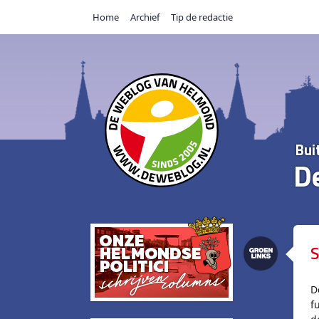
Home
Archief
Tip de redactie
Bui
D
S
D
f