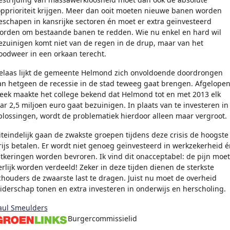
opprioriteit krijgen. Meer dan ooit moeten nieuwe banen worden
eschapen in kansrijke sectoren én moet er extra geïnvesteerd
orden om bestaande banen te redden. Wie nu enkel en hard wil
ezuinigen komt niet van de regen in de drup, maar van het
oodweer in een orkaan terecht.
elaas lijkt de gemeente Helmond zich onvoldoende doordrongen
an hetgeen de recessie in de stad teweeg gaat brengen. Afgelope
eek maakte het college bekend dat Helmond tot en met 2013 elk
aar 2,5 miljoen euro gaat bezuinigen. In plaats van te investeren in
plossingen, wordt de problematiek hierdoor alleen maar vergroot.
iteindelijk gaan de zwakste groepen tijdens deze crisis de hoogste
rijs betalen. Er wordt niet genoeg geïnvesteerd in werkzekerheid é
itkeringen worden bevroren. Ik vind dit onacceptabel: de pijn moet
erlijk worden verdeeld! Zeker in deze tijden dienen de sterkste
chouders de zwaarste last te dragen. Juist nu moet de overheid
eiderschap tonen en extra investeren in onderwijs en herscholing.
aul Smeulders
Burgercommissielid