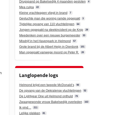
Drugspand op Bakelsedijk 4 maanden gesloten
4
Mea culpa
22
Kleine vrachtwagen vliegt in brand
7
Gevluchte man die woning ramde opgepakt
3
Tijdelijke opvang van 110 vluchtelingen
64
Jongen opgepakt na steekincident op de Knip
29
Meedenken over een nieuwe burgemeester
33
n
Misdrijf in het Havenpark in Helmond
57
Grote brand bij de Albert Heijn in Dierdonk
101
Man opgepakt vanwege moord op Peter R.
20
n
Langlopende logs
Helmond krijgt een tweede McDonald’s
90
De opvang van de Oekraïense vluchtelingen
52
De Lightyear One uit Helmond onthuld
79
Zwaargewonde vrouw Bakelsedijk overleden
163
Ik vind…
211
Lelijke plekken
81