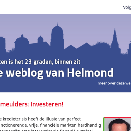
Volg
ten is het 23 graden, binnen zit
e weblog van Helmond
meer over deze we
meulders: Investeren!
e kredietcrisis heeft de illusie van perfect
unctionerende, vrije, financiële markten hardhandig