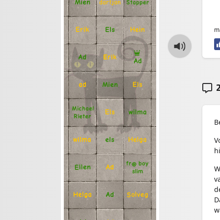
Mien
Stapper
dartjan
en
m
Erik
Hein
Els
Ad
Erik
Ad
2
Mien
Els
ad
Michael
Els
wilma
Rieter
B
V
Helga
els
wilma
h
fr@ boy
Ellen
Ad
W
slim
v
d
Solveg
Ad
Helga
D
w