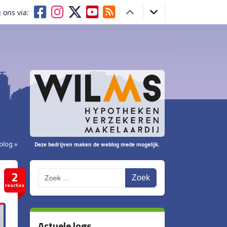
 ons via:
blog »
Deze bedrijven maken de weblog mede mogelijk.
2
Zoek
reacties
Actuele logs