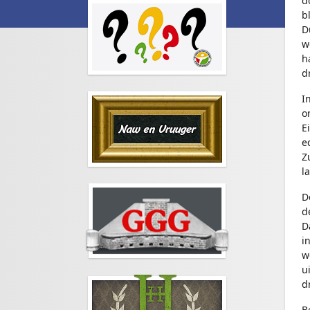
d
b
D
w
h
d
I
o
E
e
Z
l
D
d
D
i
w
u
d
B