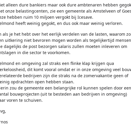
iet alleen dure bankiers maar ook dure ambtenaren hebben gegok
et onze belastingcenten, zie een gemeente als Amstelveen of Goes
eze hebben ruim 10 miljoen vergokt bij Icesave.
elmond heeft weinig gegokt, en dus ook maar weinig verloren.
n als je het hebt over het eerlijk verdelen van de lasten, waarom z
en uitkering niet bevroren mogen worden als tegelijkertijd mense
ie dagelijks de post bezorgen salaris zullen moeten inleveren om
ntslagen in die sector te voorkomen.
elmond en omgeving zal straks een flinke klap krijgen qua
erkeloosheid, dit komt vooral omdat er in onze omgeving veel bou
erelateerde bedrijven zijn die straks na de zomervakantie geen of
einig opdrachten open hebben staan.
ierin zou de gemeente een belangrijke rol kunnen spelen door ee
antal bouwprojecten (uit te besteden aan bedrijven in omgeving)
aar voren te schuiven.
vg,
rnos