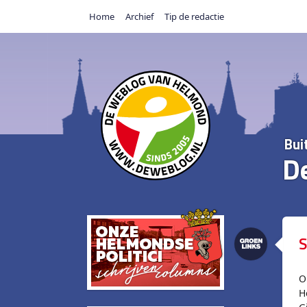
Home
Archief
Tip de redactie
Bui
D
S
O
H