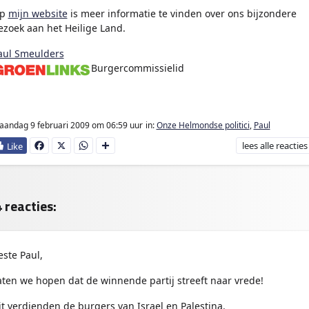
p
mijn website
is meer informatie te vinden over ons bijzondere
ezoek aan het Heilige Land.
aul Smeulders
Burgercommissielid
ter
andag 9 februari 2009
om 06:59 uur
in:
Onze Helmondse politici
,
Paul
lees
alle reacties
Fa
X
W
D
ce
ha
e
bo
ts
l
ok
Ap
e
p
n
 reacties:
este Paul,
aten we hopen dat de winnende partij streeft naar vrede!
it verdienden de burgers van Israel en Palestina.