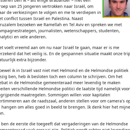
isteren ben ik – als enige Brabander – met een
roep van 25 jongeren vertrokken naar Israël, om
aar de verkiezingen te volgen en me te verdiepen in
et conflict tussen Israël en Palestina. Naast
eruzalem bezoeken we Ramellah en Tel Aviv en spreken we met
ampagnestrategen, journalisten, wetenschappers, studenten,
nalytici en vele anderen.
et voelt vreemd aan om nu naar Israël te gaan, maar er is me
erzekerd dat het veilig is. En de gespannen situatie maakt onze tri
atuurlijk extra bijzonder.
oewel ik in Israël vast niet met Helmond en de Helmondse politiek
ezig ben, heb ik besloten toch een column te schrijven. Om het
ebat in de Helmondse gemeenteraad meer levendig te maken
leiten verschillende Helmondse politici de laatste tijd namelijk voor
ngrijpende maatregelen. Sommigen willen voor kapitalen
ertimmeren aan de raadszaal, anderen stellen voor om camera's o
e hangen om alles goed in beeld te brengen. Ik denk hier het mijn
an.
k ben de eerste die toegeeft dat vergaderingen van de Helmondse
emeenteraad vaak oersaai zijn. Politiek wordt echter niet levendige