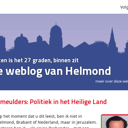
Volg
ten is het 27 graden, binnen zit
e weblog van Helmond
meer over deze we
meulders: Politiek in het Heilige Land
p het moment dat u dit leest, ben ik niet in
elmond, Brabant of Nederland, maar in Jeruzalem.