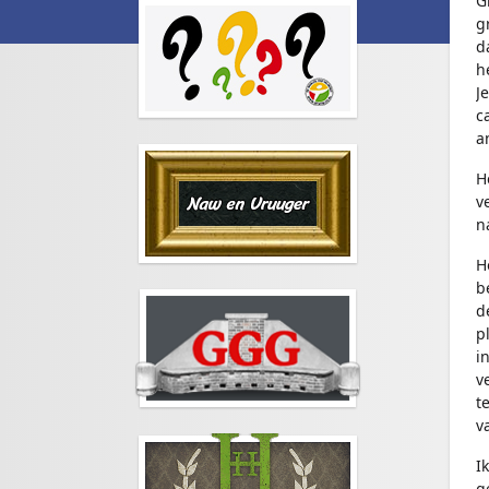
G
g
d
h
J
c
a
H
v
n
H
b
d
p
i
v
t
v
I
g