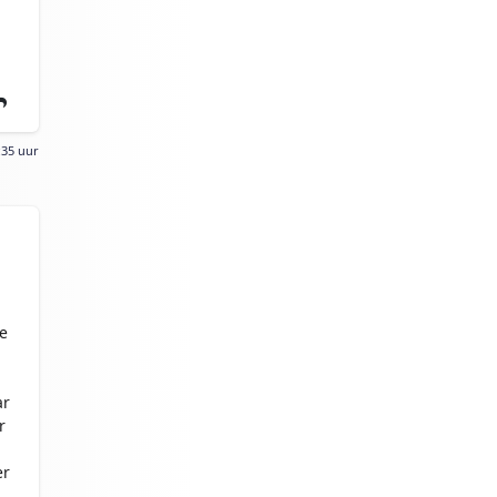
:35 uur
e
ar
r
er