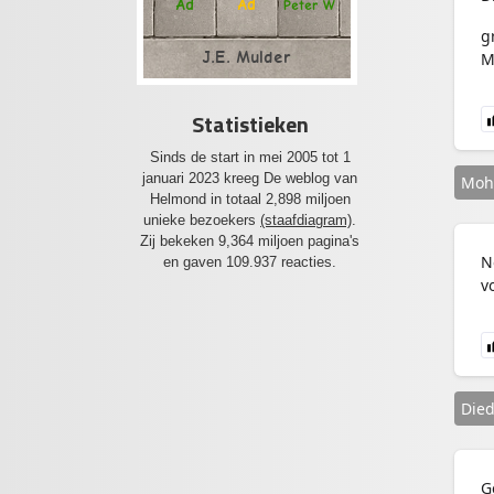
Ad
Ad
Peter W
g
J.E. Mulder
M
Statistieken
Sinds de start in mei 2005 tot 1
januari 2023 kreeg De weblog van
Moh
Helmond in totaal 2,898 miljoen
unieke bezoekers
(staafdiagram)
.
Zij bekeken 9,364 miljoen pagina's
N
en gaven 109.937 reacties.
v
Died
G