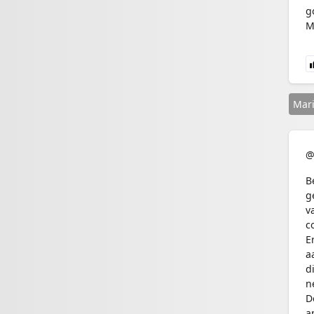
g
M
Mari
@
B
g
v
c
E
a
d
n
D
a