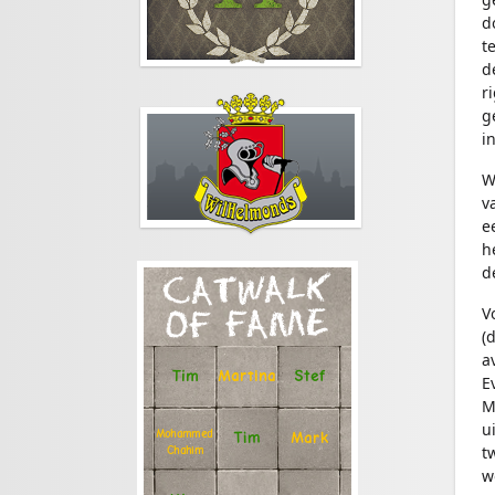
d
t
d
r
g
i
W
v
e
h
d
CATWALK
V
OF FAME
(
a
Stef
Tim
Martina
E
M
u
Mohammed
Tim
Mark
t
Chahim
w