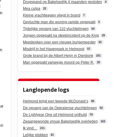
Drugspand op Bakelsedijk 4 maanden gesloten
4
l
Mea culpa
22
om
Kleine vrachtwagen vliegt in brand
7
Gevluchte man die woning ramde opgepakt
3
Tijdelijke opvang van 110 vluchtelingen
64
Jongen opgepakt na steekincident op de Knip
29
Meedenken over een nieuwe burgemeester
33
en
Misdrijf in het Havenpark in Helmond
57
Grote brand bij de Albert Heijn in Dierdonk
101
s
Man opgepakt vanwege moord op Peter R.
20
Langlopende logs
Helmond krijgt een tweede McDonald’s
90
se
De opvang van de Oekraïense vluchtelingen
52
De Lightyear One uit Helmond onthuld
79
Zwaargewonde vrouw Bakelsedijk overleden
163
en
Ik vind…
211
Lelijke plekken
81