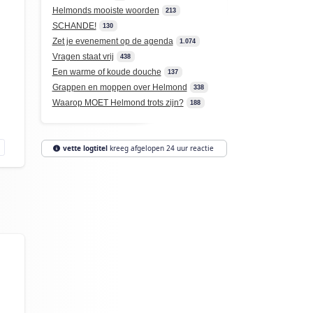
Helmonds mooiste woorden
213
SCHANDE!
130
Zet je evenement op de agenda
1.074
Vragen staat vrij
438
Een warme of koude douche
137
Grappen en moppen over Helmond
338
Waarop MOET Helmond trots zijn?
188
vette logtitel
kreeg afgelopen 24 uur reactie