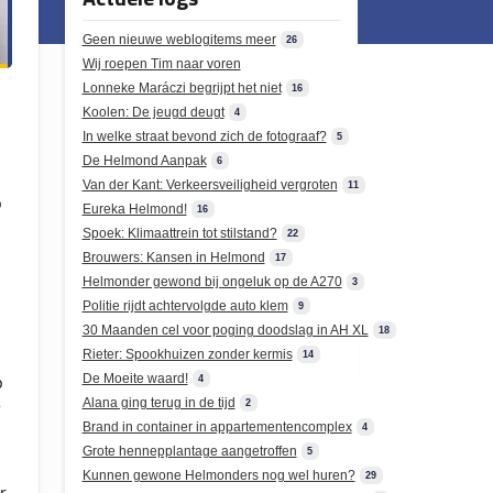
Geen nieuwe weblogitems meer
26
Wij roepen Tim naar voren
Lonneke Maráczi begrijpt het niet
16
Koolen: De jeugd deugt
4
In welke straat bevond zich de fotograaf?
5
De Helmond Aanpak
6
Van der Kant: Verkeersveiligheid vergroten
11
p
Eureka Helmond!
16
Spoek: Klimaattrein tot stilstand?
22
Brouwers: Kansen in Helmond
17
Helmonder gewond bij ongeluk op de A270
3
Politie rijdt achtervolgde auto klem
9
30 Maanden cel voor poging doodslag in AH XL
18
Rieter: Spookhuizen zonder kermis
14
De Moeite waard!
p
4
e
Alana ging terug in de tijd
2
Brand in container in appartementencomplex
4
Grote hennepplantage aangetroffen
5
Kunnen gewone Helmonders nog wel huren?
29
r