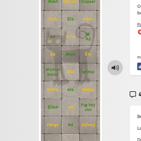
Mien
Stapper
dartjan
O
b
Erik
Hein
Els
P
Ad
Erik
Ad
en
Mien
Els
ad
ma
Michael
Els
wilma
Rieter
Helga
els
wilma
4
fr@ boy
Ellen
Ad
slim
B
Solveg
Ad
Helga
L
D