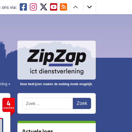
 ons via:
blog »
Deze bedrijven maken de weblog mede mogelijk.
4
Zoek
reacties
Actuele logs