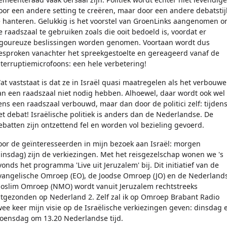
oor een andere setting te creëren, maar door een andere debatstij
e hanteren. Gelukkig is het voorstel van GroenLinks aangenomen 
e raadszaal te gebruiken zoals die ooit bedoeld is, voordat er
igoureuze beslissingen worden genomen. Voortaan wordt dus
esproken vanachter het spreekgestoelte en gereageerd vanaf de
nterruptiemicrofoons: een hele verbetering!
at vaststaat is dat ze in Israël quasi maatregelen als het verbouw
an een raadszaal niet nodig hebben. Alhoewel, daar wordt ook wel
ens een raadszaal verbouwd, maar dan door de politici zelf: tijden
et debat! Israëlische politiek is anders dan de Nederlandse. De
ebatten zijn ontzettend fel en worden vol bezieling gevoerd.
oor de geïnteresseerden in mijn bezoek aan Israël: morgen
dinsdag) zijn de verkiezingen. Met het reisgezelschap wonen we 's
vonds het programma 'Live uit Jeruzalem' bij. Dit initiatief van de
vangelische Omroep (EO), de Joodse Omroep (JO) en de Nederland
oslim Omroep (NMO) wordt vanuit Jeruzalem rechtstreeks
itgezonden op Nederland 2. Zelf zal ik op Omroep Brabant Radio
wee keer mijn visie op de Israëlische verkiezingen geven: dinsdag 
oensdag om 13.20 Nederlandse tijd.