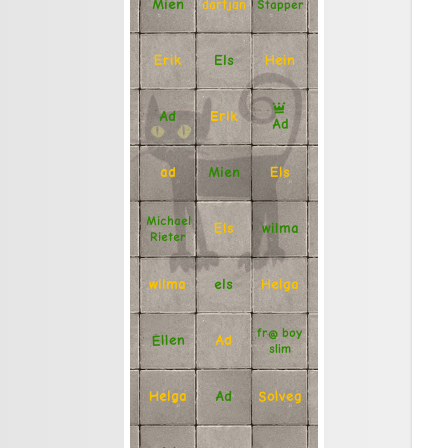
Mien
Stapper
dartjan
Erik
Hein
Els
Ad
Erik
Ad
Mien
Els
ad
Michael
Els
wilma
Rieter
Helga
els
wilma
fr@ boy
Ellen
Ad
slim
Solveg
Ad
Helga