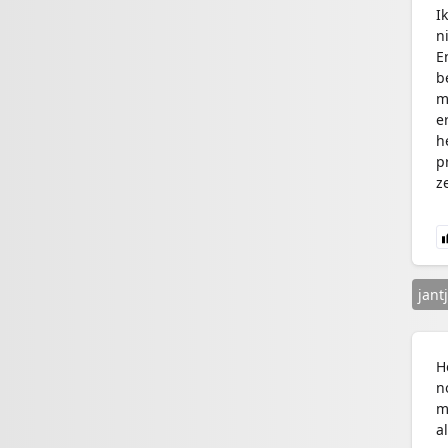
I
n
E
b
m
e
h
p
z
jant
H
n
m
a