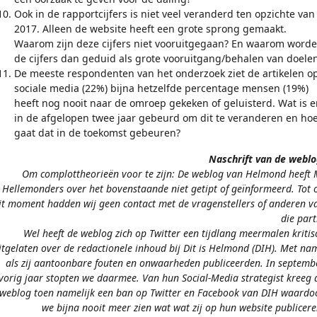
Ook in de rapportcijfers is niet veel veranderd ten opzichte van
2017. Alleen de website heeft een grote sprong gemaakt.
Waarom zijn deze cijfers niet vooruitgegaan? En waarom word
de cijfers dan geduid als grote vooruitgang/behalen van doele
De meeste respondenten van het onderzoek ziet de artikelen o
sociale media (22%) bijna hetzelfde percentage mensen (19%)
heeft nog nooit naar de omroep gekeken of geluisterd. Wat is e
in de afgelopen twee jaar gebeurd om dit te veranderen en ho
gaat dat in de toekomst gebeuren?
Naschrift van de weblo
Om complottheorieën voor te zijn: De weblog van Helmond heeft 
Hellemonders over het bovenstaande niet getipt of geïnformeerd. Tot 
it moment hadden wij geen contact met de vragenstellers of anderen v
die parti
Wel heeft de weblog zich op Twitter een tijdlang meermalen kritis
itgelaten over de redactionele inhoud bij Dit is Helmond (DIH). Met na
als zij aantoonbare fouten en onwaarheden publiceerden. In septemb
vorig jaar stopten we daarmee. Van hun Social-Media strategist kreeg 
weblog toen namelijk een ban op Twitter en Facebook van DIH waardo
we bijna nooit meer zien wat wat zij op hun website publicere