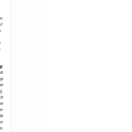
en
n?
p
r
e
g:
Mi
op
an
j.
ch
me
er
de
or
n.