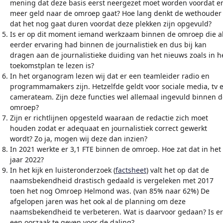
mening dat deze basis eerst neergezet moet worden voordat e
meer geld naar de omroep gaat? Hoe lang denkt de wethouder
dat het nog gaat duren voordat deze plekken zijn opgevuld?
Is er op dit moment iemand werkzaam binnen de omroep die a
eerder ervaring had binnen de journalistiek en dus bij kan
dragen aan de journalistieke duiding van het nieuws zoals in h
toekomstplan te lezen is?
In het organogram lezen wij dat er een teamleider radio en
programmamakers zijn. Hetzelfde geldt voor sociale media, tv 
camerateam. Zijn deze functies wel allemaal ingevuld binnen d
omroep?
Zijn er richtlijnen opgesteld waaraan de redactie zich moet
houden zodat er adequaat en journalistiek correct gewerkt
wordt? Zo ja, mogen wij deze dan inzien?
In 2021 werkte er 3,1 FTE binnen de omroep. Hoe zat dat in het
jaar 2022?
In het kijk en luisteronderzoek (
factsheet
) valt het op dat de
naamsbekendheid drastisch gedaald is vergeleken met 2017
toen het nog Omroep Helmond was. (van 85% naar 62%) De
afgelopen jaren was het ook al de planning om deze
naamsbekendheid te verbeteren. Wat is daarvoor gedaan? Is er
een oorzaak te geven voor de daling?