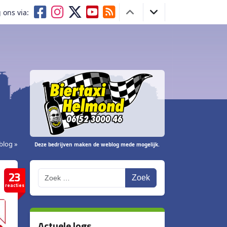
 ons via:
blog »
Deze bedrijven maken de weblog mede mogelijk.
23
Zoek
reacties
Actuele logs