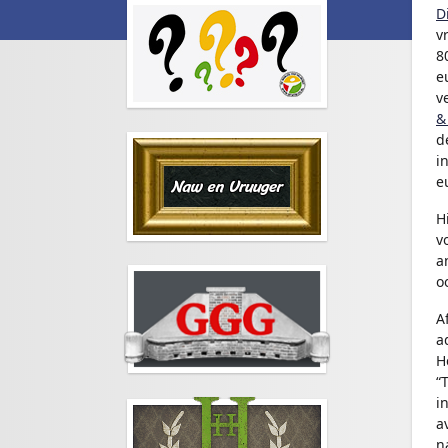
D
v
8
e
v
&
d
i
e
H
v
a
o
A
a
H
“
i
a
n