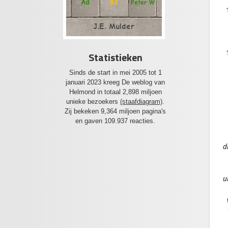
Ad
Ad
Peter W
J.E. Mulder
Statistieken
Sinds de start in mei 2005 tot 1
januari 2023 kreeg De weblog van
Helmond in totaal 2,898 miljoen
unieke bezoekers
(staafdiagram)
.
Zij bekeken 9,364 miljoen pagina's
en gaven 109.937 reacties.
d
u