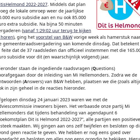
itisHelmond 2022-2027
. Middels dat plan
roeg de lokale omroep weer de jaarlijkse
0.000 euro subsidie aan en nu ook 85.000
uro extra subsidie. Na bijna 50 minuten
ergaderen (
vanaf 1:29:02 uur terug te kijken
 horen
), ging het
voorstel van B&W
vorige week als hamerstuk naa
e gemeenteraadsvergadering van komende dinsdag. Dat betekent
n feite dat de 37 raadsleden dan officieel instemmen met die 165.0
uro subsidie voor dit (en waarschijnlijk volgend) jaar.
ieronder staan de ingediende raadsvragen (
Q
uestions)
oorafgegaan door de inleiding van Mi Hellemonders. Zodra we de
ntwoorden (
A
nswers) van B&W hebben, plaatsen we die (zoals altij
ok in zijn geheel in de reacties hieronder.
fgelopen dinsdag 24 januari 2023 waren we met de
dviescommissie inwoners bijeen. Het verbaasde onze partij Mi
ellemonders dat tijdens behandeling van agendapunt 6
Toekomstplan Dit is Helmond 2022-2027”, alle partijen een positiev
nsteek maakten. Wij gingen aan ons zelf twijfelen en besloten op di
vond geen reactie te geven. We hebben er nog eens goed over
agedacht en besloten om alles nog eens grondig te bekijken. Hieru