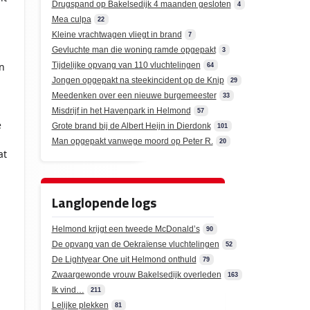
Drugspand op Bakelsedijk 4 maanden gesloten
4
Mea culpa
22
Kleine vrachtwagen vliegt in brand
7
Gevluchte man die woning ramde opgepakt
3
n
Tijdelijke opvang van 110 vluchtelingen
64
n
Jongen opgepakt na steekincident op de Knip
29
Meedenken over een nieuwe burgemeester
33
Misdrijf in het Havenpark in Helmond
57
e
Grote brand bij de Albert Heijn in Dierdonk
101
Man opgepakt vanwege moord op Peter R.
20
at
Langlopende logs
Helmond krijgt een tweede McDonald’s
90
De opvang van de Oekraïense vluchtelingen
52
De Lightyear One uit Helmond onthuld
79
Zwaargewonde vrouw Bakelsedijk overleden
163
Ik vind…
211
Lelijke plekken
81