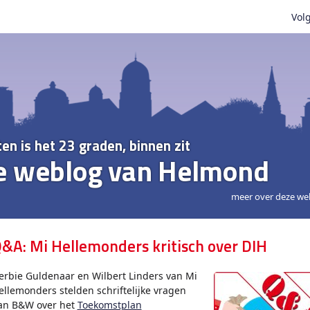
Volg
ten is het 23 graden, binnen zit
e weblog van Helmond
meer over deze we
&A: Mi Hellemonders kritisch over DIH
erbie Guldenaar en Wilbert Linders van Mi
ellemonders stelden schriftelijke vragen
an B&W over het
Toekomstplan