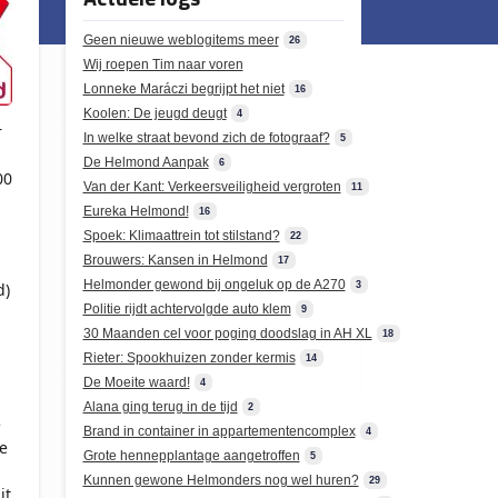
Geen nieuwe weblogitems meer
26
Wij roepen Tim naar voren
Lonneke Maráczi begrijpt het niet
16
Koolen: De jeugd deugt
4
r
In welke straat bevond zich de fotograaf?
5
De Helmond Aanpak
6
00
Van der Kant: Verkeersveiligheid vergroten
11
Eureka Helmond!
16
Spoek: Klimaattrein tot stilstand?
22
Brouwers: Kansen in Helmond
17
Helmonder gewond bij ongeluk op de A270
3
d)
Politie rijdt achtervolgde auto klem
9
30 Maanden cel voor poging doodslag in AH XL
18
Rieter: Spookhuizen zonder kermis
14
De Moeite waard!
4
Alana ging terug in de tijd
2
e
Brand in container in appartementencomplex
4
e
Grote hennepplantage aangetroffen
5
Kunnen gewone Helmonders nog wel huren?
29
it