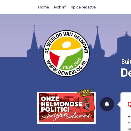
Home
Archief
Tip de redactie
Bui
D
Q
H
H
a