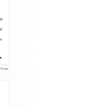
je
al
en
:12 uur