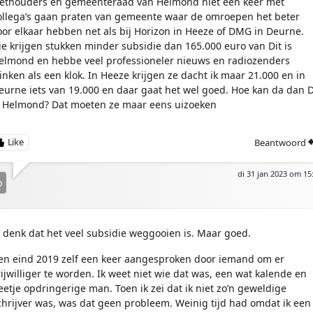
ethouders en gemeenteraad van Helmond niet een keer met
ollega’s gaan praten van gemeente waar de omroepen het beter
oor elkaar hebben net als bij Horizon in Heeze of DMG in Deurne.
ie krijgen stukken minder subsidie dan 165.000 euro van Dit is
elmond en hebbe veel professioneler nieuws en radiozenders
linken als een klok. In Heeze krijgen ze dacht ik maar 21.000 en in
eurne iets van 19.000 en daar gaat het wel goed. Hoe kan da dan D
s Helmond? Dat moeten ze maar eens uizoeken
Beantwoord
di 31 jan 2023 om 15
o
k denk dat het veel subsidie weggooien is. Maar goed.
en eind 2019 zelf een keer aangesproken door iemand om er
rijwilliger te worden. Ik weet niet wie dat was, een wat kalende en
eetje opdringerige man. Toen ik zei dat ik niet zo’n geweldige
chrijver was, was dat geen probleem. Weinig tijd had omdat ik een