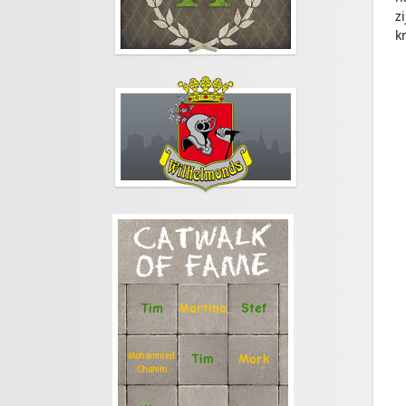
z
k
CATWALK
OF FAME
Stef
Tim
Martina
Mohammed
Tim
Mark
Chahim