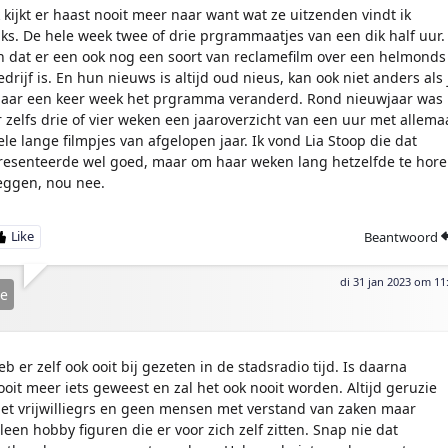
k kijkt er haast nooit meer naar want wat ze uitzenden vindt ik
iks. De hele week twee of drie prgrammaatjes van een dik half uur.
n dat er een ook nog een soort van reclamefilm over een helmonds
edrijf is. En hun nieuws is altijd oud nieus, kan ook niet anders als 
aar een keer week het prgramma veranderd. Rond nieuwjaar was
r zelfs drie of vier weken een jaaroverzicht van een uur met allema
ele lange filmpjes van afgelopen jaar. Ik vond Lia Stoop die dat
resenteerde wel goed, maar om haar weken lang hetzelfde te hor
eggen, nou nee.
Beantwoord
di 31 jan 2023 om 11
je
eb er zelf ook ooit bij gezeten in de stadsradio tijd. Is daarna
ooit meer iets geweest en zal het ook nooit worden. Altijd geruzie
et vrijwilliegrs en geen mensen met verstand van zaken maar
lleen hobby figuren die er voor zich zelf zitten. Snap nie dat