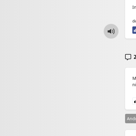
I
di
2
M
n
And