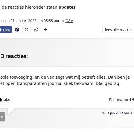
n de reacties hieronder staan
updates
.
nsdag 31 januari 2023
om 05:55 uur
in:
Q&A
lees
alle reacties
Fa
X
W
D
ce
ha
e
bo
ts
l
ok
Ap
e
p
n
3 reacties:
ooie toevoeging, en de van zegt wat mij betreft alles. Dan ben je
iet open transparant en journalistiek bekwaam. D66 gedrag.
Beantwoord
di 31 jan 2023 om 09
re