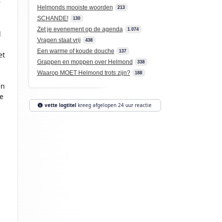
r
Helmonds mooiste woorden
213
SCHANDE!
130
Zet je evenement op de agenda
1.074
l
Vragen staat vrij
438
Een warme of koude douche
137
et
Grappen en moppen over Helmond
338
Waarop MOET Helmond trots zijn?
188
en
e
vette logtitel
kreeg afgelopen 24 uur reactie