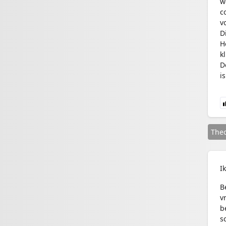
w
c
v
D
H
k
D
i
The
I
B
v
b
s