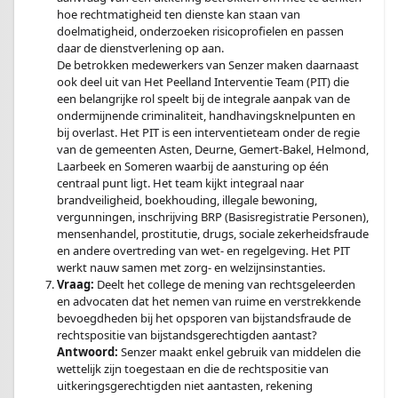
hoe rechtmatigheid ten dienste kan staan van
doelmatigheid, onderzoeken risicoprofielen en passen
daar de dienstverlening op aan.
De betrokken medewerkers van Senzer maken daarnaast
ook deel uit van Het Peelland Interventie Team (PIT) die
een belangrijke rol speelt bij de integrale aanpak van de
ondermijnende criminaliteit, handhavingsknelpunten en
bij overlast. Het PIT is een interventieteam onder de regie
van de gemeenten Asten, Deurne, Gemert-Bakel, Helmond,
Laarbeek en Someren waarbij de aansturing op één
centraal punt ligt. Het team kijkt integraal naar
brandveiligheid, boekhouding, illegale bewoning,
vergunningen, inschrijving BRP (Basisregistratie Personen),
mensenhandel, prostitutie, drugs, sociale zekerheidsfraude
en andere overtreding van wet- en regelgeving. Het PIT
werkt nauw samen met zorg- en welzijnsinstanties.
Vraag:
Deelt het college de mening van rechtsgeleerden
en advocaten dat het nemen van ruime en verstrekkende
bevoegdheden bij het opsporen van bijstandsfraude de
rechtspositie van bijstandsgerechtigden aantast?
Antwoord:
Senzer maakt enkel gebruik van middelen die
wettelijk zijn toegestaan en die de rechtspositie van
uitkeringsgerechtigden niet aantasten, rekening