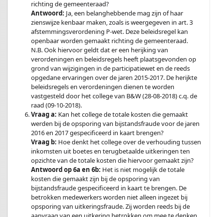
richting de gemeenteraad?
Antwoord:
Ja, een belanghebbende mag zijn of haar
zienswijze kenbaar maken, zoals is weergegeven in art. 3
afstemmingsverordening P-wet. Deze beleidsregel kan
openbaar worden gemaakt richting de gemeenteraad.
N.B. Ook hiervoor geldt dat er een herijking van
verordeningen en beleidsregels heeft plaatsgevonden op
grond van wijzigingen in de participatiewet en de reeds
opgedane ervaringen over de jaren 2015-2017. De herijkte
beleidsregels en verordeningen dienen te worden
vastgesteld door het college van B&W (28-08-2018) c.q. de
raad (09-10-2018).
Vraag a:
Kan het college de totale kosten die gemaakt
werden bij de opsporing van bijstandsfraude voor de jaren
2016 en 2017 gespecificeerd in kaart brengen?
Vraag b:
Hoe denkt het college over de verhouding tussen
inkomsten uit boetes en terugbetaalde uitkeringen ten
opzichte van de totale kosten die hiervoor gemaakt zijn?
Antwoord op 6a en 6b:
Het is niet mogelijk de totale
kosten die gemaakt zijn bij de opsporing van
bijstandsfraude gespecificeerd in kaart te brengen. De
betrokken medewerkers worden niet alleen ingezet bij
opsporing van uitkeringsfraude. Zij worden reeds bij de
aanvraag van een uitkering betrokken om mee te denken