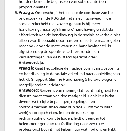
houdende met de beginselen van subsidiariteit en
proportionaliteit.
Vraag a:
Onderschrijft het college de conclusie van het
onderzoek van de RUG dat het nalevingsniveau in de
sociale zekerheid niet zozeer gebaat is bij ‘meer’
handhaving, maar bij ‘slimmere’ handhaving en dat de
effectiviteit van de handhaving in de sociale zekerheid niet
alleen wordt bepaald door hardere of softere maatregelen,
maar ook door de mate waarin de handhavingsstijl is
afgestemd op de specifieke achtergronden en
verwachtingen van de bijstandsgerechtigde?
Antwoord:
Ja.
Vraag b:
Gaat het college de huidige vorm van opsporing
en handhaving in de sociale zekerheid naar aanleiding van
het RUG rapport ‘Slimme Handhaving’5 heroverwegen en
mogelijk anders inrichten?
Antwoord:
Senzer is van mening dat rechtmatigheid ten
dienste moet staan van doelmatigheid. Gebleken is dat
diverse wettelijke bepalingen, regelingen en
controlemechanismen vaak hun doel (uitstroom naar
werk) voorbij schieten. Indien de nadruk op
rechtmatigheid komt te liggen, leidt dit eerder tot
belemmeringen dan tot facilitering naar werk. De
professional begint met kijken naar wat nodig is en kijkt