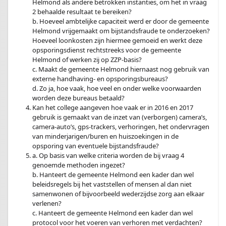
Helmond als andere betrokken instanties, om het in vraag
2 behaalde resultaat te bereiken?
b. Hoeveel ambtelijke capaciteit werd er door de gemeente
Helmond vrijgemaakt om bijstandsfraude te onderzoeken?
Hoeveel loonkosten zijn hiermee gemoeid en werkt deze
opsporingsdienst rechtstreeks voor de gemeente
Helmond of werken zij op ZZP-basis?
c. Maakt de gemeente Helmond hiernaast nog gebruik van
externe handhaving- en opsporingsbureaus?
d. Zo ja, hoe vaak, hoe veel en onder welke voorwaarden
worden deze bureaus betaald?
Kan het college aangeven hoe vaak er in 2016 en 2017
gebruik is gemaakt van de inzet van (verborgen) camera’s,
camera-auto’s, gps-trackers, verhoringen, het ondervragen
van minderjarigen/buren en huiszoekingen in de
opsporing van eventuele bijstandsfraude?
a. Op basis van welke criteria worden de bij vraag 4
genoemde methoden ingezet?
b. Hanteert de gemeente Helmond een kader dan wel
beleidsregels bij het vaststellen of mensen al dan niet
samenwonen of bijvoorbeeld wederzijdse zorg aan elkaar
verlenen?
c. Hanteert de gemeente Helmond een kader dan wel
protocol voor het voeren van verhoren met verdachten?