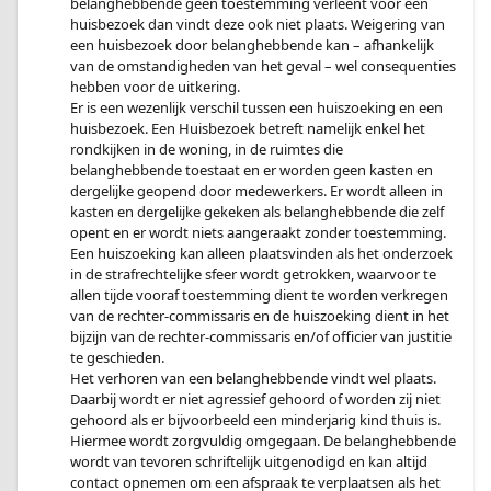
belanghebbende geen toestemming verleent voor een
huisbezoek dan vindt deze ook niet plaats. Weigering van
een huisbezoek door belanghebbende kan – afhankelijk
van de omstandigheden van het geval – wel consequenties
hebben voor de uitkering.
Er is een wezenlijk verschil tussen een huiszoeking en een
huisbezoek. Een Huisbezoek betreft namelijk enkel het
rondkijken in de woning, in de ruimtes die
belanghebbende toestaat en er worden geen kasten en
dergelijke geopend door medewerkers. Er wordt alleen in
kasten en dergelijke gekeken als belanghebbende die zelf
opent en er wordt niets aangeraakt zonder toestemming.
Een huiszoeking kan alleen plaatsvinden als het onderzoek
in de strafrechtelijke sfeer wordt getrokken, waarvoor te
allen tijde vooraf toestemming dient te worden verkregen
van de rechter-commissaris en de huiszoeking dient in het
bijzijn van de rechter-commissaris en/of officier van justitie
te geschieden.
Het verhoren van een belanghebbende vindt wel plaats.
Daarbij wordt er niet agressief gehoord of worden zij niet
gehoord als er bijvoorbeeld een minderjarig kind thuis is.
Hiermee wordt zorgvuldig omgegaan. De belanghebbende
wordt van tevoren schriftelijk uitgenodigd en kan altijd
contact opnemen om een afspraak te verplaatsen als het