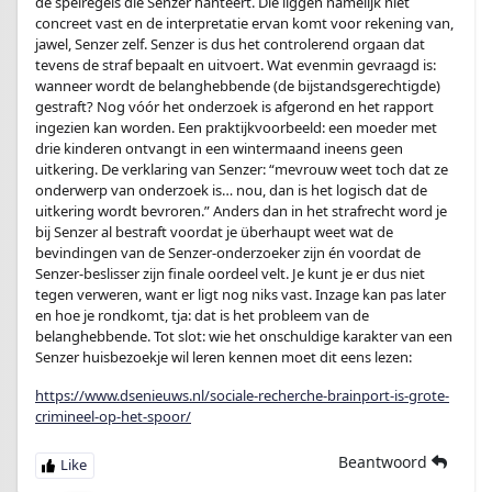
de spelregels die Senzer hanteert. Die liggen namelijk niet
concreet vast en de interpretatie ervan komt voor rekening van,
jawel, Senzer zelf. Senzer is dus het controlerend orgaan dat
tevens de straf bepaalt en uitvoert. Wat evenmin gevraagd is:
wanneer wordt de belanghebbende (de bijstandsgerechtigde)
gestraft? Nog vóór het onderzoek is afgerond en het rapport
ingezien kan worden. Een praktijkvoorbeeld: een moeder met
drie kinderen ontvangt in een wintermaand ineens geen
uitkering. De verklaring van Senzer: “mevrouw weet toch dat ze
onderwerp van onderzoek is… nou, dan is het logisch dat de
uitkering wordt bevroren.” Anders dan in het strafrecht word je
bij Senzer al bestraft voordat je überhaupt weet wat de
bevindingen van de Senzer-onderzoeker zijn én voordat de
Senzer-beslisser zijn finale oordeel velt. Je kunt je er dus niet
tegen verweren, want er ligt nog niks vast. Inzage kan pas later
en hoe je rondkomt, tja: dat is het probleem van de
belanghebbende. Tot slot: wie het onschuldige karakter van een
Senzer huisbezoekje wil leren kennen moet dit eens lezen:
https://www.dsenieuws.nl/sociale-recherche-brainport-is-grote-
crimineel-op-het-spoor/
Beantwoord