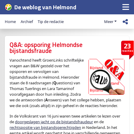
De weblog van Helmond
Home
Archief
Tip de redactie
Meer
Q&A: opsporing Helmondse
23
bijstandsfraude
reacties
Vanochtend heeft GroenLinks schriftelijke
vragen aan B&W gesteld over het
opsporen en vervolgen van
bijstandsfraude in Helmond. Hieronder
staan de 8 raadsvragen (
Q
uestions) van
Thomas Tuerlings en Lara Tamarinof
voorafgegaan door hun inleiding. Zodra
we de antwoorden (
A
nswers) van het college hebben, plaatsen
we die ook (zoals altijd) in zijn geheel in de reacties hieronder.
In de Volkskrant van 16 juni waren twee artikelen te lezen over
de
doorgeslagen jacht op de bijstandsfraudeur
en de
rechtspositie van bijstandsgerechtigden
in Nederland. In het
eerste artikel wordt geschetst hoe in verschillende gemeenten