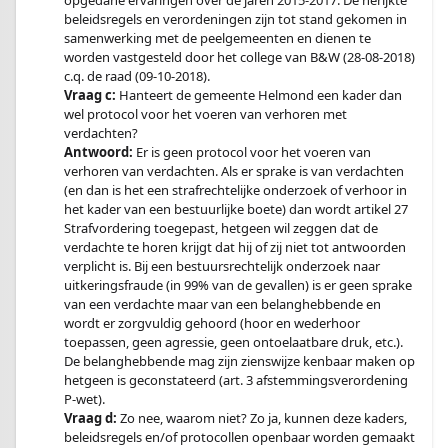
opgedane ervaringen over de jaren 2015-2017. De herijkte
beleidsregels en verordeningen zijn tot stand gekomen in
samenwerking met de peelgemeenten en dienen te
worden vastgesteld door het college van B&W (28-08-2018)
c.q. de raad (09-10-2018).
Vraag c:
Hanteert de gemeente Helmond een kader dan
wel protocol voor het voeren van verhoren met
verdachten?
Antwoord:
Er is geen protocol voor het voeren van
verhoren van verdachten. Als er sprake is van verdachten
(en dan is het een strafrechtelijke onderzoek of verhoor in
het kader van een bestuurlijke boete) dan wordt artikel 27
Strafvordering toegepast, hetgeen wil zeggen dat de
verdachte te horen krijgt dat hij of zij niet tot antwoorden
verplicht is. Bij een bestuursrechtelijk onderzoek naar
uitkeringsfraude (in 99% van de gevallen) is er geen sprake
van een verdachte maar van een belanghebbende en
wordt er zorgvuldig gehoord (hoor en wederhoor
toepassen, geen agressie, geen ontoelaatbare druk, etc.).
De belanghebbende mag zijn zienswijze kenbaar maken op
hetgeen is geconstateerd (art. 3 afstemmingsverordening
P-wet).
Vraag d:
Zo nee, waarom niet? Zo ja, kunnen deze kaders,
beleidsregels en/of protocollen openbaar worden gemaakt