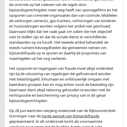
de controle op het naleven van de regels door
bijstandsgerechtigden meer weg heeft van spionagefilms en het
opsporen van criminele organisaties dan van controle. Middelen
als verborgen camera’s, gps-trackers, verhoringen van kinderen
en huiszoekingen worden volgens het artikel niet geschuwd.
Daarnaast blijkt dat het vaak gaat om zaken die niet objectief
vast te stellen zijn en dat de sociale dienst er verschillende
standaarden op na houdt. Het tweede artikel behandelt de
steeds ruimere bevoegdheden die gemeenten nemen om
bijstandsfraude op te sporen en daarbij de proporties van
maatregelen uit het oog verliezen.
Het opsporen en tegengaan van fraude moet altijd onderdeel
zijn bij de uitvoering van regelingen die gefinancierd worden
met belastinggeld. Inhumaan en onfatsoenlijk omgaan met
kwetsbare groepen kan en mag echter nooit de bedoeling zijn.
Daarnaast dient altijd rekening gehouden te worden met de
rechtspositie en bescherming van privacy van in dit geval
bijstandsgerechtigden.
Op 28 juni werd een vierjarig onderzoek van de Rijksuniversiteit
Groningen naar de
harde aanpak van bijstandsfraude
gepresenteerd. In dit onderzoek komt als voornaamste
conclusie naar voren dat de huidige, harde aanpak juist