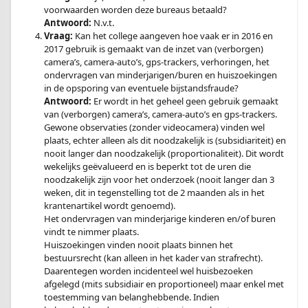
voorwaarden worden deze bureaus betaald?
Antwoord:
N.v.t.
Vraag:
Kan het college aangeven hoe vaak er in 2016 en
2017 gebruik is gemaakt van de inzet van (verborgen)
camera’s, camera-auto’s, gps-trackers, verhoringen, het
ondervragen van minderjarigen/buren en huiszoekingen
in de opsporing van eventuele bijstandsfraude?
Antwoord:
Er wordt in het geheel geen gebruik gemaakt
van (verborgen) camera’s, camera-auto’s en gps-trackers.
Gewone observaties (zonder videocamera) vinden wel
plaats, echter alleen als dit noodzakelijk is (subsidiariteit) en
nooit langer dan noodzakelijk (proportionaliteit). Dit wordt
wekelijks geëvalueerd en is beperkt tot de uren die
noodzakelijk zijn voor het onderzoek (nooit langer dan 3
weken, dit in tegenstelling tot de 2 maanden als in het
krantenartikel wordt genoemd).
Het ondervragen van minderjarige kinderen en/of buren
vindt te nimmer plaats.
Huiszoekingen vinden nooit plaats binnen het
bestuursrecht (kan alleen in het kader van strafrecht).
Daarentegen worden incidenteel wel huisbezoeken
afgelegd (mits subsidiair en proportioneel) maar enkel met
toestemming van belanghebbende. Indien