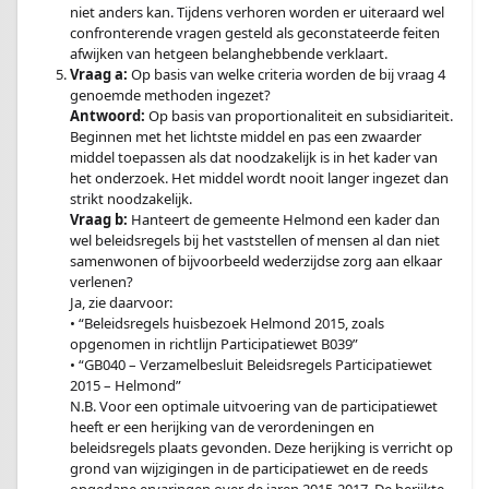
niet anders kan. Tijdens verhoren worden er uiteraard wel
confronterende vragen gesteld als geconstateerde feiten
afwijken van hetgeen belanghebbende verklaart.
Vraag a:
Op basis van welke criteria worden de bij vraag 4
genoemde methoden ingezet?
Antwoord:
Op basis van proportionaliteit en subsidiariteit.
Beginnen met het lichtste middel en pas een zwaarder
middel toepassen als dat noodzakelijk is in het kader van
het onderzoek. Het middel wordt nooit langer ingezet dan
strikt noodzakelijk.
Vraag b:
Hanteert de gemeente Helmond een kader dan
wel beleidsregels bij het vaststellen of mensen al dan niet
samenwonen of bijvoorbeeld wederzijdse zorg aan elkaar
verlenen?
Ja, zie daarvoor:
• “Beleidsregels huisbezoek Helmond 2015, zoals
opgenomen in richtlijn Participatiewet B039”
• “GB040 – Verzamelbesluit Beleidsregels Participatiewet
2015 – Helmond”
N.B. Voor een optimale uitvoering van de participatiewet
heeft er een herijking van de verordeningen en
beleidsregels plaats gevonden. Deze herijking is verricht op
grond van wijzigingen in de participatiewet en de reeds