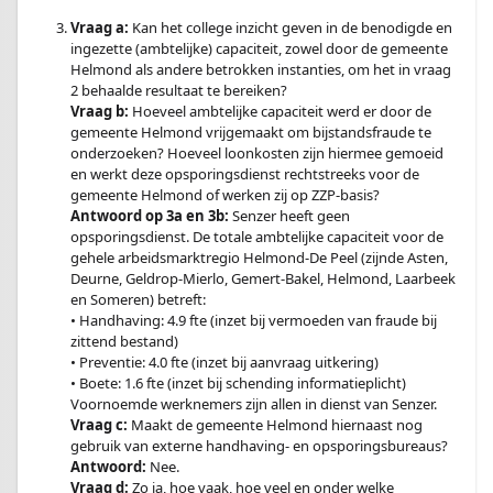
Vraag a:
Kan het college inzicht geven in de benodigde en
ingezette (ambtelijke) capaciteit, zowel door de gemeente
Helmond als andere betrokken instanties, om het in vraag
2 behaalde resultaat te bereiken?
Vraag b:
Hoeveel ambtelijke capaciteit werd er door de
gemeente Helmond vrijgemaakt om bijstandsfraude te
onderzoeken? Hoeveel loonkosten zijn hiermee gemoeid
en werkt deze opsporingsdienst rechtstreeks voor de
gemeente Helmond of werken zij op ZZP-basis?
Antwoord op 3a en 3b:
Senzer heeft geen
opsporingsdienst. De totale ambtelijke capaciteit voor de
gehele arbeidsmarktregio Helmond-De Peel (zijnde Asten,
Deurne, Geldrop-Mierlo, Gemert-Bakel, Helmond, Laarbeek
en Someren) betreft:
• Handhaving: 4.9 fte (inzet bij vermoeden van fraude bij
zittend bestand)
• Preventie: 4.0 fte (inzet bij aanvraag uitkering)
• Boete: 1.6 fte (inzet bij schending informatieplicht)
Voornoemde werknemers zijn allen in dienst van Senzer.
Vraag c:
Maakt de gemeente Helmond hiernaast nog
gebruik van externe handhaving- en opsporingsbureaus?
Antwoord:
Nee.
Vraag d:
Zo ja, hoe vaak, hoe veel en onder welke