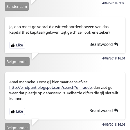
4/09/2018 09:03
Sander Lam
Ja, dan moet ge vooral die wittenboordenboeven van das
Kapital (het kapitaal) geloven. Zijt ge d’r zelf ook ene zeker?
Beantwoord
4/09/2018 16:01
Belgmonder
Amai manneke. Leest gij hier maar eens efkes:
http://eindpunt.blogspot.com/search?q=fraude
, dan ziet ge
waar dat plaatje op gebaseerd is. Keiharde cijfers die gij niet wilt
kennen.
Beantwoord
4/09/2018 16:08
Belgmonder