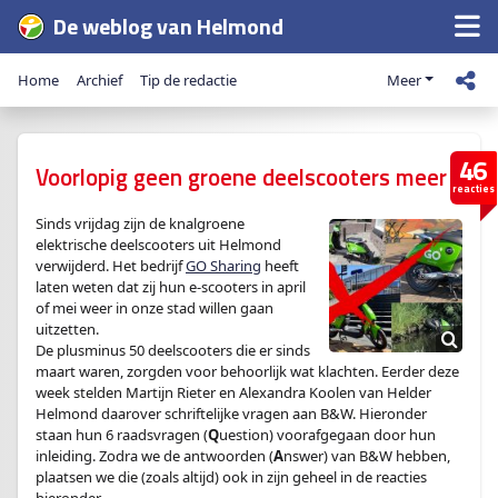
De weblog van Helmond
Home
Archief
Tip de redactie
Meer
46
Voorlopig geen groene deelscooters meer
reacties
Sinds vrijdag zijn de knalgroene
elektrische deelscooters uit Helmond
verwijderd. Het bedrijf
GO Sharing
heeft
laten weten dat zij hun e-scooters in april
of mei weer in onze stad willen gaan
uitzetten.
De plusminus 50 deelscooters die er sinds
maart waren, zorgden voor behoorlijk wat klachten. Eerder deze
week stelden Martijn Rieter en Alexandra Koolen van Helder
Helmond daarover schriftelijke vragen aan B&W. Hieronder
staan hun 6 raadsvragen (
Q
uestion) voorafgegaan door hun
inleiding. Zodra we de antwoorden (
A
nswer) van B&W hebben,
plaatsen we die (zoals altijd) ook in zijn geheel in de reacties