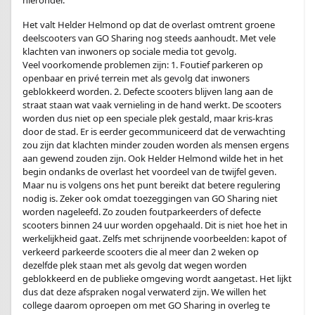
hieronder.
Het valt Helder Helmond op dat de overlast omtrent groene
deelscooters van GO Sharing nog steeds aanhoudt. Met vele
klachten van inwoners op sociale media tot gevolg.
Veel voorkomende problemen zijn: 1. Foutief parkeren op
openbaar en privé terrein met als gevolg dat inwoners
geblokkeerd worden. 2. Defecte scooters blijven lang aan de
straat staan wat vaak vernieling in de hand werkt. De scooters
worden dus niet op een speciale plek gestald, maar kris-kras
door de stad. Er is eerder gecommuniceerd dat de verwachting
zou zijn dat klachten minder zouden worden als mensen ergens
aan gewend zouden zijn. Ook Helder Helmond wilde het in het
begin ondanks de overlast het voordeel van de twijfel geven.
Maar nu is volgens ons het punt bereikt dat betere regulering
nodig is. Zeker ook omdat toezeggingen van GO Sharing niet
worden nageleefd. Zo zouden foutparkeerders of defecte
scooters binnen 24 uur worden opgehaald. Dit is niet hoe het in
werkelijkheid gaat. Zelfs met schrijnende voorbeelden: kapot of
verkeerd parkeerde scooters die al meer dan 2 weken op
dezelfde plek staan met als gevolg dat wegen worden
geblokkeerd en de publieke omgeving wordt aangetast. Het lijkt
dus dat deze afspraken nogal verwaterd zijn. We willen het
college daarom oproepen om met GO Sharing in overleg te