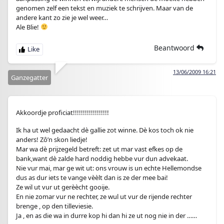
genomen zelf een tekst en muziek te schrijven. Maar van de
andere kant zo zie je wel weer…
Ale Blie!
Beantwoord
13/06/2009 16:21
Ganzegatter
Akkoordje proficiat!!!!!!!!!!!!!!!!!!
Ik ha ut wel gedaacht dè gallie zot winne. Dè kos toch ok nie
anders! Zô’n skon liedje!
Mar wa dè prijzegeld betreft: zet ut mar vast efkes op de
bank,want dè zalde hard noddig hebbe vur dun advekaat.
Nie vur mai, mar ge wit ut: ons vrouw is un echte Hellemondse
dus as dur iets te vange vèèlt dan is ze der mee bai!
Ze wil ut vur ut gerèècht gooije.
En nie zomar vur ne rechter, ze wul ut vur de rijende rechter
brenge , op den tilleviesie.
Ja , en as die wa in durre kop hi dan hi ze ut nog nie in der ……