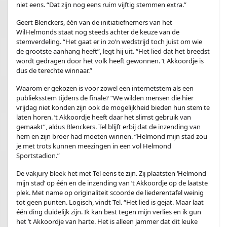
niet eens. “Dat zijn nog eens ruim vijftig stemmen extra.”
Geert Blenckers, één van de initiatiefnemers van het
WilHelmonds staat nog steeds achter de keuze van de
stemverdeling. “Het gaat er in zo’n wedstrijd toch juist om wie
de grootste aanhang heeft”, legt hij uit. “Het lied dat het breedst
wordt gedragen door het volk heeft gewonnen. ’t Akkoordje is
dus de terechte winnaar.”
Waarom er gekozen is voor zowel een internetstem als een
publieksstem tijdens de finale? “We wilden mensen die hier
vrijdag niet konden zijn ook de mogelijkheid bieden hun stem te
laten horen. ’t Akkoordje heeft daar het slimst gebruik van
gemaakt”, aldus Blenckers. Tel blijft erbij dat de inzending van
hem en zijn broer had moeten winnen. “Helmond mijn stad zou
je met trots kunnen meezingen in een vol Helmond
Sportstadion.”
De vakjury bleek het met Tel eens te zijn. Zij plaatsten ‘Helmond
mijn stad’ op één en de inzending van ’t Akkoordje op de laatste
plek. Met name op originaliteit scoorde de liederentafel weinig
tot geen punten. Logisch, vindt Tel. “Het lied is gejat. Maar laat
één ding duidelijk zijn. Ik kan best tegen mijn verlies en ik gun
het ’t Akkoordje van harte. Het is alleen jammer dat dit leuke