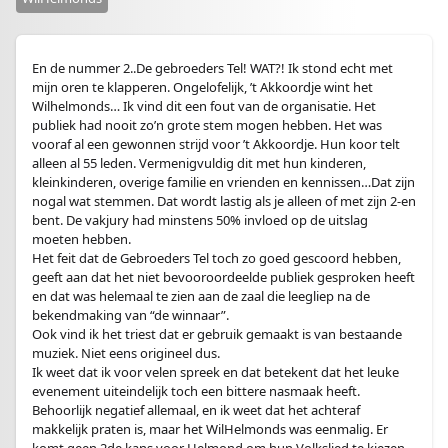
En de nummer 2..De gebroeders Tel! WAT?! Ik stond echt met
mijn oren te klapperen. Ongelofelijk, ’t Akkoordje wint het
Wilhelmonds… Ik vind dit een fout van de organisatie. Het
publiek had nooit zo’n grote stem mogen hebben. Het was
vooraf al een gewonnen strijd voor ’t Akkoordje. Hun koor telt
alleen al 55 leden. Vermenigvuldig dit met hun kinderen,
kleinkinderen, overige familie en vrienden en kennissen…Dat zijn
nogal wat stemmen. Dat wordt lastig als je alleen of met zijn 2-en
bent. De vakjury had minstens 50% invloed op de uitslag
moeten hebben.
Het feit dat de Gebroeders Tel toch zo goed gescoord hebben,
geeft aan dat het niet bevooroordeelde publiek gesproken heeft
en dat was helemaal te zien aan de zaal die leegliep na de
bekendmaking van “de winnaar”.
Ook vind ik het triest dat er gebruik gemaakt is van bestaande
muziek. Niet eens origineel dus.
Ik weet dat ik voor velen spreek en dat betekent dat het leuke
evenement uiteindelijk toch een bittere nasmaak heeft.
Behoorlijk negatief allemaal, en ik weet dat het achteraf
makkelijk praten is, maar het WilHelmonds was eenmalig. Er