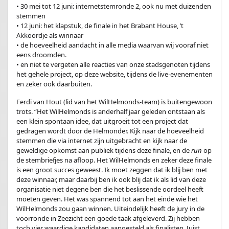
• 30 mei tot 12 juni: internetstemronde 2, ook nu met duizenden
stemmen
• 12 juni: het klapstuk, de finale in het Brabant House, ’t
Akkoordje als winnaar
• de hoeveelheid aandacht in alle media waarvan wij vooraf niet
eens droomden.
• en niet te vergeten alle reacties van onze stadsgenoten tijdens
het gehele project, op deze website, tijdens de live-evenementen
en zeker ook daarbuiten.
Ferdi van Hout (lid van het WilHelmonds-team) is buitengewoon
trots. “Het WilHelmonds is anderhalf jaar geleden ontstaan als
een klein spontaan idee, dat uitgroeit tot een project dat
gedragen wordt door de Helmonder. Kijk naar de hoeveelheid
stemmen die via internet zijn uitgebracht en kijk naar de
geweldige opkomst aan publiek tijdens deze finale, en de
run
op
de stembriefjes na afloop. Het WilHelmonds en zeker deze finale
is een groot succes geweest. Ik moet zeggen dat ik blij ben met
deze winnaar, maar daarbij ben ik ook blij dat ik als lid van deze
organisatie niet degene ben die het beslissende oordeel heeft
moeten geven. Het was spannend tot aan het einde wie het
WilHelmonds zou gaan winnen. Uiteindelijk heeft de jury in de
voorronde in Zeezicht een goede taak afgeleverd. Zij hebben
toch vier waardige kandidaten aangesteld als finalisten. Juist