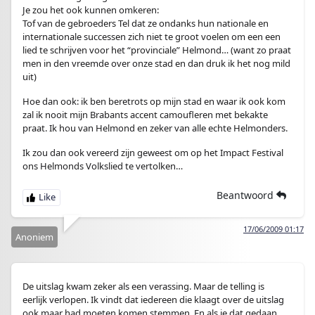
Je zou het ook kunnen omkeren:
Tof van de gebroeders Tel dat ze ondanks hun nationale en
internationale successen zich niet te groot voelen om een een
lied te schrijven voor het “provinciale” Helmond… (want zo praat
men in den vreemde over onze stad en dan druk ik het nog mild
uit)
Hoe dan ook: ik ben beretrots op mijn stad en waar ik ook kom
zal ik nooit mijn Brabants accent camoufleren met bekakte
praat. Ik hou van Helmond en zeker van alle echte Helmonders.
Ik zou dan ook vereerd zijn geweest om op het Impact Festival
ons Helmonds Volkslied te vertolken…
Beantwoord
17/06/2009 01:17
Anoniem
De uitslag kwam zeker als een verassing. Maar de telling is
eerlijk verlopen. Ik vindt dat iedereen die klaagt over de uitslag
ook maar had moeten komen stemmen. En als je dat gedaan