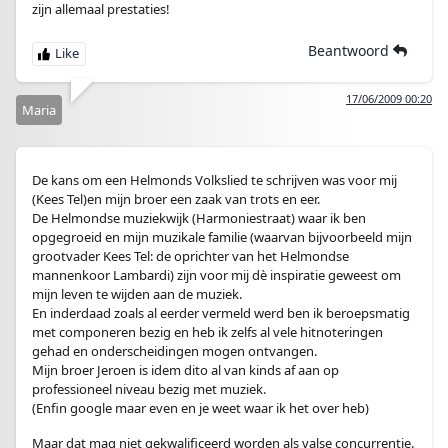
zijn allemaal prestaties!
Beantwoord
17/06/2009 00:20
Maria
De kans om een Helmonds Volkslied te schrijven was voor mij
(Kees Tel)en mijn broer een zaak van trots en eer.
De Helmondse muziekwijk (Harmoniestraat) waar ik ben
opgegroeid en mijn muzikale familie (waarvan bijvoorbeeld mijn
grootvader Kees Tel: de oprichter van het Helmondse
mannenkoor Lambardi) zijn voor mij dè inspiratie geweest om
mijn leven te wijden aan de muziek.
En inderdaad zoals al eerder vermeld werd ben ik beroepsmatig
met componeren bezig en heb ik zelfs al vele hitnoteringen
gehad en onderscheidingen mogen ontvangen.
Mijn broer Jeroen is idem dito al van kinds af aan op
professioneel niveau bezig met muziek.
(Enfin google maar even en je weet waar ik het over heb)
Maar dat mag niet gekwalificeerd worden als valse concurrentie.