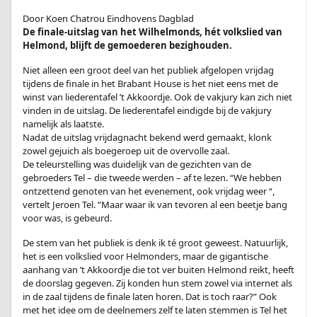
Door Koen Chatrou Eindhovens Dagblad
De finale-uitslag van het Wilhelmonds, hét volkslied van
Helmond, blijft de gemoederen bezighouden.
Niet alleen een groot deel van het publiek afgelopen vrijdag
tijdens de finale in het Brabant House is het niet eens met de
winst van liederentafel ’t Akkoordje. Ook de vakjury kan zich niet
vinden in de uitslag. De liederentafel eindigde bij de vakjury
namelijk als laatste.
Nadat de uitslag vrijdagnacht bekend werd gemaakt, klonk
zowel gejuich als boegeroep uit de overvolle zaal.
De teleurstelling was duidelijk van de gezichten van de
gebroeders Tel – die tweede werden – af te lezen. “We hebben
ontzettend genoten van het evenement, ook vrijdag weer “,
vertelt Jeroen Tel. “Maar waar ik van tevoren al een beetje bang
voor was, is gebeurd.
De stem van het publiek is denk ik té groot geweest. Natuurlijk,
het is een volkslied voor Helmonders, maar de gigantische
aanhang van ’t Akkoordje die tot ver buiten Helmond reikt, heeft
de doorslag gegeven. Zij konden hun stem zowel via internet als
in de zaal tijdens de finale laten horen. Dat is toch raar?” Ook
met het idee om de deelnemers zelf te laten stemmen is Tel het