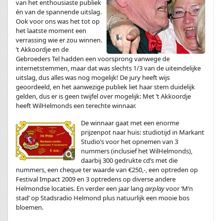
van het enthousiaste publiek
én van de spannende uitslag.
Ook voor ons was het tot op
het laatste moment een
verrassing wie er zou winnen.
’t Akkoordje en de
Gebroeders Tel hadden een voorsprong vanwege de
internetstemmen, maar dat was slechts 1/3 van de uiteindelijke
uitslag, dus alles was nog mogelijk! De jury heeft wijs
geoordeeld, en het aanwezige publiek liet haar stem duidelijk
gelden, dus er is geen twijfel over mogelijk: Met ’t Akkoordje
heeft WilHelmonds een terechte winnaar.
De winnaar gaat met een enorme
prijzenpot naar huis: studiotijd in Markant
Studio’s voor het opnemen van 3
nummers (inclusief het WilHelmonds),
daarbij 300 gedrukte cd’s met die
nummers, een cheque ter waarde van €250,-, een optreden op
Festival Impact 2009 en 3 optredens op diverse andere
Helmondse locaties. En verder een jaar lang
airplay
voor ‘M’n
stad’ op Stadsradio Helmond plus natuurlijk een mooie bos
bloemen.