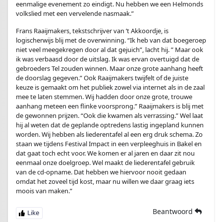
eenmalige evenement zo eindigt. Nu hebben we een Helmonds
volkslied met een vervelende nasmaak.”
Frans Raaijmakers, tekstschrijver van ’t Akkoordje, is
logischerwijs blij met de overwinning. “Ik heb van dat boegeroep
niet veel meegekregen door al dat gejuich”, lacht hij. ” Maar ook
ik was verbaasd door de uitslag. Ik was ervan overtuigd dat de
gebroeders Tel zouden winnen. Maar onze grote aanhang heeft
de doorslag gegeven.” Ook Raaijmakers twijfelt of de juiste
keuze is gemaakt om het publiek zowel via internet als in de zaal
mee te laten stemmen. Wij hadden door onze grote, trouwe
aanhang meteen een flinke voorsprong.” Raaijmakers is blij met
de gewonnen prijzen. “Ook die kwamen als verrassing.” Wel laat
hij al weten dat de geplande optredens lastig ingepland kunnen
worden. Wij hebben als liederentafel al een erg druk schema. Zo
staan we tijdens Festival Impact in een verpleeghuis in Bakel en
dat gaat toch echt voor. We komen er al jaren en daar zit nou
eenmaal onze doelgroep. Wel maakt de liederentafel gebruik
van de cd-opname. Dat hebben we hiervoor nooit gedaan
omdat het zoveel tijd kost, maar nu willen we daar graag iets
moois van maken.”
Beantwoord