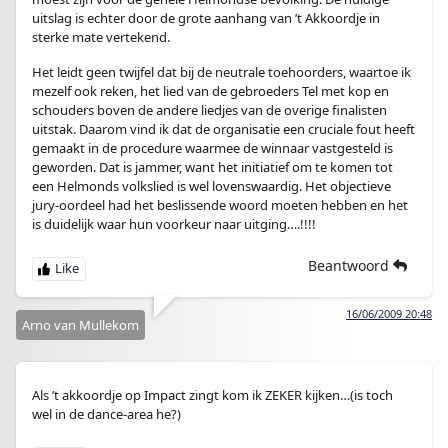
uitslag is echter door de grote aanhang van ’t Akkoordje in
sterke mate vertekend.
Het leidt geen twijfel dat bij de neutrale toehoorders, waartoe ik
mezelf ook reken, het lied van de gebroeders Tel met kop en
schouders boven de andere liedjes van de overige finalisten
uitstak. Daarom vind ik dat de organisatie een cruciale fout heeft
gemaakt in de procedure waarmee de winnaar vastgesteld is
geworden. Dat is jammer, want het initiatief om te komen tot
een Helmonds volkslied is wel lovenswaardig. Het objectieve
jury-oordeel had het beslissende woord moeten hebben en het
is duidelijk waar hun voorkeur naar uitging….!!!!
Beantwoord
16/06/2009 20:48
Arno van Mullekom
Als ’t akkoordje op Impact zingt kom ik ZEKER kijken…(is toch
wel in de dance-area he?)