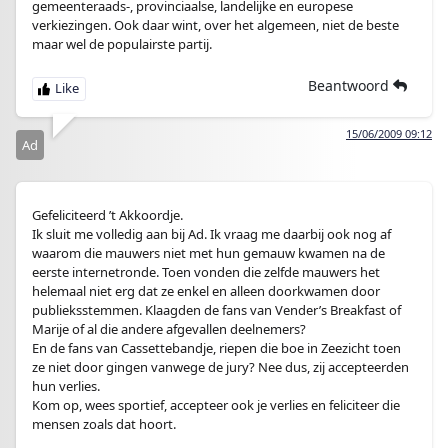
gemeenteraads-, provinciaalse, landelijke en europese
verkiezingen. Ook daar wint, over het algemeen, niet de beste
maar wel de populairste partij.
Beantwoord
15/06/2009 09:12
Ad
Gefeliciteerd ’t Akkoordje.
Ik sluit me volledig aan bij Ad. Ik vraag me daarbij ook nog af
waarom die mauwers niet met hun gemauw kwamen na de
eerste internetronde. Toen vonden die zelfde mauwers het
helemaal niet erg dat ze enkel en alleen doorkwamen door
publieksstemmen. Klaagden de fans van Vender’s Breakfast of
Marije of al die andere afgevallen deelnemers?
En de fans van Cassettebandje, riepen die boe in Zeezicht toen
ze niet door gingen vanwege de jury? Nee dus, zij accepteerden
hun verlies.
Kom op, wees sportief, accepteer ook je verlies en feliciteer die
mensen zoals dat hoort.