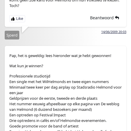
komt geen 2de kans voor Helmond om hun Volkslied te kiezen.
Toch?
Beantwoord
14/06/2009 20:03
Sjoerd
Pap, het is geweldig: lees hieronder wat je hebt gewonnen!
Wat kun je winnen?
Professionele studiotijd
Een single met het WilHelmonds en twee eigen nummers
Minimaal twee keer per dag airplay op Stadsradio Helmond voor
een jaar
Geldprijzen voor de eerste, tweede en derde plaats
Het nummer eeuwig afspeelbaar op elke pagina van De weblog
van Helmond (6 duizend bezoekers per maand)
Een optreden op Festival Impact
Drie optredens in cafés en/of Helmondse evenementen.
Goede promotie voor de band of artiest