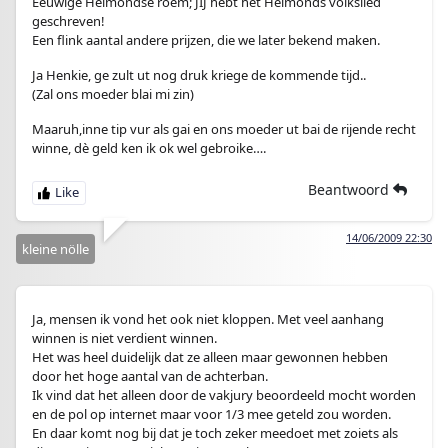
Eeuwige Helmondse roem; JIJ hebt het Helmonds volkslied
geschreven!
Een flink aantal andere prijzen, die we later bekend maken.
Ja Henkie, ge zult ut nog druk kriege de kommende tijd..
(Zal ons moeder blai mi zin)
Maaruh,inne tip vur als gai en ons moeder ut bai de rijende recht
winne, dè geld ken ik ok wel gebroike….
Beantwoord
14/06/2009 22:30
kleine nölle
Ja, mensen ik vond het ook niet kloppen. Met veel aanhang
winnen is niet verdient winnen.
Het was heel duidelijk dat ze alleen maar gewonnen hebben
door het hoge aantal van de achterban.
Ik vind dat het alleen door de vakjury beoordeeld mocht worden
en de pol op internet maar voor 1/3 mee geteld zou worden.
En daar komt nog bij dat je toch zeker meedoet met zoiets als