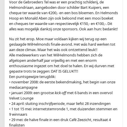
Voor de Gebroeders Tel was er een prachtig schilderij, de
Helmondriaan, aangeboden door schilder Bart Kuipers, een
cheque ter waarde van €200,- en een bos bloemen. En Helmonds
Hoop en Monald Aben zijn ook beloond met een mooi boeket
en cheques ter waarde van respectievelijk €150,- en €100,-. Dit
alles was mogelijk dankzij onze sponsors. Ook aan hun: bedankt!
Nu zit het erop. Moe maar voldaan kijken wij terug op een
geslaagde WilHelmonds finale-avond. Het wás hard werken tot
aan deze climax. Maar het wás ook ontzettend leuk!!
Alle medewerkers van het WilHelmonds hebben zich de
afgelopen anderhalf jaar vrijwillig en met een enorm
enthousiasme ingezet om het doel te halen. En wij durven met
gepaste trots te zeggen: DAT IS GELUKT!!
Een puntsgewijze terugblik:
• november 2008: de eerste bekendmaking, het begin van onze
mediacampagne
• januari 2009: een grootse
kick-off
met 6 bands in een overvol
Velvet Lounge
• 24 april: sluiting inschrijfperiode, maar liefst 28 inzendingen
• 1 tot 15 mei: internetstemronde 1, met duizenden stemmen en
9 winnaars
• 29 mei: de halve finale in een druk Café Zeezicht, resultaat 4
finalisten