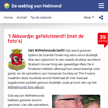
De weblog van Helmond
Home
Archief
Tip de redactie
Meer
’t Akkoordje: gefeliciteerd!! (met de
39
foto’s)
reacties
Het WilHelmonds leeft!
Dat werd gisteren
tijdens de Grande Finale nog eens extra duidelijk.
Wat een opkomst! In een steeds drukker wordend
Brabant House hing een geweldige sfeer. De 4
finalisten hebben allemaal hun beste beentje vóór
gezet, en de optredens van Hangover Sunday en The Frowns
maakten deze muzikale avond helemaal áf. Het massaal
opgekomen publiek genoot duidelijk, zoals je kunt zien op het
WilHelmonds foto-album
.
Ook wij van WilHelmonds
hebben gisteren enorm
genoten. Van alle optredens,