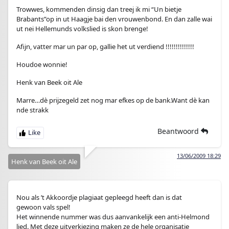
Trowwes, kommenden dinsig dan treej ik mi “Un bietje
Brabants”op in ut Haagje bai den vrouwenbond. En dan zalle wai
ut nei Hellemunds volkslied is skon brenge!
Afijn, vatter mar un par op, gallie het ut verdiend !!!!!!!!!!!!!!
Houdoe wonnie!
Henk van Beek oit Ale
Marre…dè prijzegeld zet nog mar efkes op de bank.Want dè kan
nde strakk
Beantwoord
13/06/2009 18:29
Henk van Beek oit Ale
Nou als ’t Akkoordje plagiaat gepleegd heeft dan is dat
gewoon vals spel!
Het winnende nummer was dus aanvankelijk een anti-Helmond
lied. Met deze uitverkiezing maken ze de hele organisatie