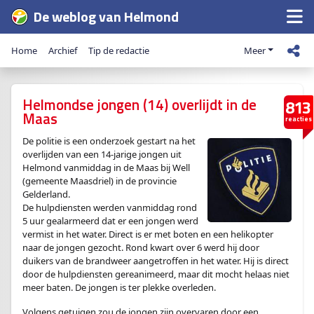
De weblog van Helmond
Home
Archief
Tip de redactie
Meer
Helmondse jongen (14) overlijdt in de
813
Maas
reacties
De politie is een onderzoek gestart na het
overlijden van een 14-jarige jongen uit
Helmond vanmiddag in de Maas bij Well
(gemeente Maasdriel) in de provincie
Gelderland.
De hulpdiensten werden vanmiddag rond
5 uur gealarmeerd dat er een jongen werd
vermist in het water. Direct is er met boten en een helikopter
naar de jongen gezocht. Rond kwart over 6 werd hij door
duikers van de brandweer aangetroffen in het water. Hij is direct
door de hulpdiensten gereanimeerd, maar dit mocht helaas niet
meer baten. De jongen is ter plekke overleden.
Volgens getuigen zou de jongen zijn overvaren door een