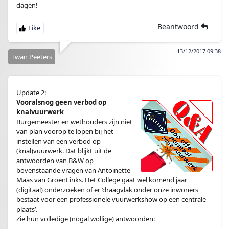
dagen!
Beantwoord
13/12/2017 09:38
Twan Peeters
Update 2:
Vooralsnog geen verbod op
knalvuurwerk
Burgemeester en wethouders zijn niet
van plan voorop te lopen bij het
instellen van een verbod op
(knal)vuurwerk. Dat blijkt uit de
antwoorden van B&W op
bovenstaande vragen van Antoinette
Maas van GroenLinks. Het College gaat wel komend jaar
(digitaal) onderzoeken of er ‘draagvlak onder onze inwoners
bestaat voor een professionele vuurwerkshow op een centrale
plaats’.
Zie hun volledige (nogal wollige) antwoorden: