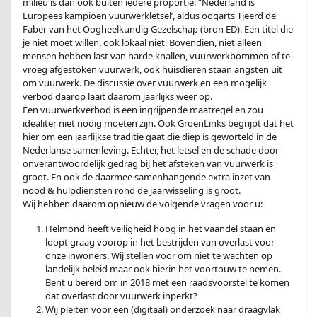
milieu is dan ook buiten iedere proportie: “Nederland is
Europees kampioen vuurwerkletsel’, aldus oogarts Tjeerd de
Faber van het Oogheelkundig Gezelschap (bron ED). Een titel die
je niet moet willen, ook lokaal niet. Bovendien, niet alleen
mensen hebben last van harde knallen, vuurwerkbommen of te
vroeg afgestoken vuurwerk, ook huisdieren staan angsten uit
om vuurwerk. De discussie over vuurwerk en een mogelijk
verbod daarop laait daarom jaarlijks weer op.
Een vuurwerkverbod is een ingrijpende maatregel en zou
idealiter niet nodig moeten zijn. Ook GroenLinks begrijpt dat het
hier om een jaarlijkse traditie gaat die diep is geworteld in de
Nederlanse samenleving. Echter, het letsel en de schade door
onverantwoordelijk gedrag bij het afsteken van vuurwerk is
groot. En ook de daarmee samenhangende extra inzet van
nood & hulpdiensten rond de jaarwisseling is groot.
Wij hebben daarom opnieuw de volgende vragen voor u:
Helmond heeft veiligheid hoog in het vaandel staan en
loopt graag voorop in het bestrijden van overlast voor
onze inwoners. Wij stellen voor om niet te wachten op
landelijk beleid maar ook hierin het voortouw te nemen.
Bent u bereid om in 2018 met een raadsvoorstel te komen
dat overlast door vuurwerk inperkt?
Wij pleiten voor een (digitaal) onderzoek naar draagvlak