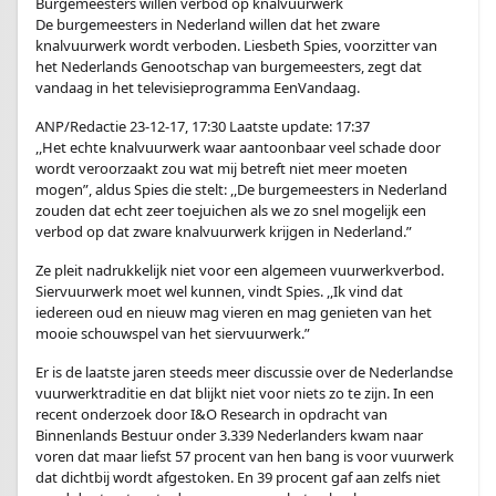
Burgemeesters willen verbod op knalvuurwerk
De burgemeesters in Nederland willen dat het zware
knalvuurwerk wordt verboden. Liesbeth Spies, voorzitter van
het Nederlands Genootschap van burgemeesters, zegt dat
vandaag in het televisieprogramma EenVandaag.
ANP/Redactie 23-12-17, 17:30 Laatste update: 17:37
,,Het echte knalvuurwerk waar aantoonbaar veel schade door
wordt veroorzaakt zou wat mij betreft niet meer moeten
mogen”, aldus Spies die stelt: ,,De burgemeesters in Nederland
zouden dat echt zeer toejuichen als we zo snel mogelijk een
verbod op dat zware knalvuurwerk krijgen in Nederland.”
Ze pleit nadrukkelijk niet voor een algemeen vuurwerkverbod.
Siervuurwerk moet wel kunnen, vindt Spies. ,,Ik vind dat
iedereen oud en nieuw mag vieren en mag genieten van het
mooie schouwspel van het siervuurwerk.”
Er is de laatste jaren steeds meer discussie over de Nederlandse
vuurwerktraditie en dat blijkt niet voor niets zo te zijn. In een
recent onderzoek door I&O Research in opdracht van
Binnenlands Bestuur onder 3.339 Nederlanders kwam naar
voren dat maar liefst 57 procent van hen bang is voor vuurwerk
dat dichtbij wordt afgestoken. En 39 procent gaf aan zelfs niet