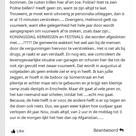
bommen. De ruiten trillen hier af en toe. Politie? Niet te zien
Politie bellen? Heeft geen zin, want ze zijn altijd te laat.
Trouwens, je moet eerst uitvoerig je personalia uitleggen, dan is
er al 15 minuten verstreken….. Overigens, Helmond geilt op
vuurwerk, want elke gelegenheid het hele jaar door wordt
aangegrepen om vuurwerk af te steken, zoals daar zijn…
KONINGSDAG, KERMISSEN en FESTIVALS. die worden afgesloten
met……????? De gemeente wakkert het wel aan bij de mensen
door de vergunningen hiervoor te verstrekken.. Het is net als bij
drugs, je raakt er aan verslaaft. En nog iets, wie controleert de
levensgevaarlijke situatie van garages en schuren hier die tot de
nok zijn gevuld met zwaar vuurwerk. Dat wordt in augustus al
volgeladen als geen enkele ziel er erg in heeft. Ik kan jullie
zeggen, er hoeft in de Isidoor op Somerstraat en het
pleintje er achter maar iets te gebeuren en je krijgt een kleintje
ramp zoals destijds in Enschede. Maar dit gaat al vele jaren zo,
het kan niemand wat schelen, totdat het …..echt mis gaat.
Because, de hele helft is er voor, de andere helft is er op tegen en
die doen ook niets. Dus, we gaan weer kijken hoe oudjaar gaat
verlopen dit jaar. Nou, zoals altijd, van 2 uur in de middag tot 3
uur in de morgen lijkt het hier dan op Afganistan……
Beantwoord