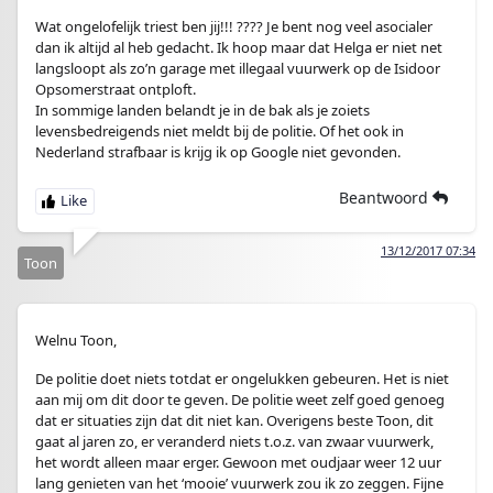
Wat ongelofelijk triest ben jij!!! ???? Je bent nog veel asocialer
dan ik altijd al heb gedacht. Ik hoop maar dat Helga er niet net
langsloopt als zo’n garage met illegaal vuurwerk op de Isidoor
Opsomerstraat ontploft.
In sommige landen belandt je in de bak als je zoiets
levensbedreigends niet meldt bij de politie. Of het ook in
Nederland strafbaar is krijg ik op Google niet gevonden.
Beantwoord
13/12/2017 07:34
Toon
Welnu Toon,
De politie doet niets totdat er ongelukken gebeuren. Het is niet
aan mij om dit door te geven. De politie weet zelf goed genoeg
dat er situaties zijn dat dit niet kan. Overigens beste Toon, dit
gaat al jaren zo, er veranderd niets t.o.z. van zwaar vuurwerk,
het wordt alleen maar erger. Gewoon met oudjaar weer 12 uur
lang genieten van het ‘mooie’ vuurwerk zou ik zo zeggen. Fijne