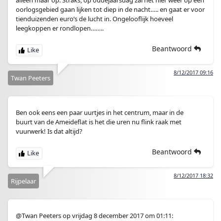
alleen maar op. Straks, op oudejaarsdag zal het hier weer op een
oorlogsgebied gaan lijken tot diep in de nacht….. en gaat er voor
tienduizenden euro’s de lucht in. Ongelooflijk hoeveel
leegkoppen er rondlopen……..
Beantwoord
8/12/2017 09:16
Twan Peeters
Ben ook eens een paar uurtjes in het centrum, maar in de
buurt van de Ameideflat is het die uren nu flink raak met
vuurwerk! Is dat altijd?
Beantwoord
8/12/2017 18:32
Rijpelaar
@Twan Peeters op vrijdag 8 december 2017 om 01:11: