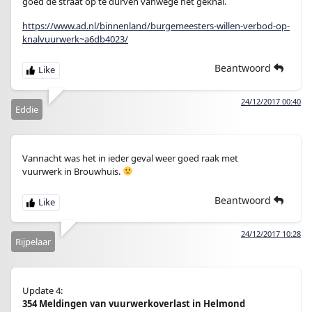
goed de straat op te durven vanwege het geknal.
https://www.ad.nl/binnenland/burgemeesters-willen-verbod-op-
knalvuurwerk~a6db4023/
Beantwoord
24/12/2017 00:40
Eddie
Vannacht was het in ieder geval weer goed raak met
vuurwerk in Brouwhuis.
Beantwoord
24/12/2017 10:28
Rijpelaar
Update 4:
354 Meldingen van vuurwerkoverlast in Helmond