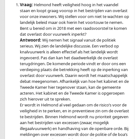
Vraag:
Helmond heeft veiligheid hoog in het vaandel
staan en loopt graag voorop in het bestrijden van overlast
voor onze inwoners. Wij stellen voor om niet te wachten op
landelijk beleid maar ook hierin het voortouw te nemen.
Bent u bereid om in 2018 met een raadsvoorstel te komen
dat overlast door vuurwerk inperkt?
Antwoord:
Wij nemen het signaal vanuit de politiek
serieus. Wij zien de landelijke discussie. Een verbod op
knalvuurwerk is alleen effectief als het landelijk wordt
ingevoerd. Pas dan kan het daadwerkelijk de overlast
terugdringen. De komende periode vindt er door ons een
verdieping plaats die betrekking heeft op de inperking van
overlast door vuurwerk. Daarin wordt het maatschappelijk
debat meegenomen. Afhankelijk van hoe het kabinet en de
Tweede Kamer hier tegenover staan, kan de gemeente
acteren. Het kabinet en de Tweede Kamer is opgeroepen
zich hierover uit te spreken.
Er wordt in Helmond al veel gedaan om de risico’s voor de
veiligheid in te perken, en in preventieve zin om de overlast
te bestrijden. Binnen Helmond wordt nu prioriteit gegeven
aan het bestrijden van excessen (zwaar, mogelijk
illegaalvuurwerk) en handhaving van de openbare orde. Bij
meldingen over excessen wordt door de politie of de boa’s