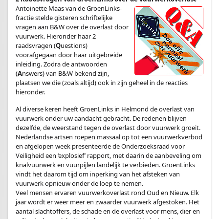
Antoinette Maas van de GroenLinks-
fractie stelde gisteren schriftelijke
vragen aan B&W over de overlast door
vuurwerk. Hieronder haar 2
raadsvragen (
Q
uestions)
voorafgegaan door haar uitgebreide
inleiding. Zodra de antwoorden
(
A
nswers) van B&W bekend zijn,
plaatsen we die (zoals altijd) ook in zijn geheel in de reacties
hieronder.
Al diverse keren heeft GroenLinks in Helmond de overlast van
vuurwerk onder uw aandacht gebracht. De redenen blijven
dezelfde, de weerstand tegen de overlast door vuurwerk groeit.
Nederlandse artsen roepen massaal op tot een vuurwerkverbod
en afgelopen week presenteerde de Onderzoeksraad voor
Veiligheid een ‘explosief’ rapport, met daarin de aanbeveling om
knalvuurwerk en vuurpijlen landelijk te verbieden. GroenLinks
vindt het daarom tijd om inperking van het afsteken van
vuurwerk opnieuw onder de loep te nemen.
Veel mensen ervaren vuurwerkoverlast rond Oud en Nieuw. Elk
jaar wordt er weer meer en zwaarder vuurwerk afgestoken. Het
aantal slachtoffers, de schade en de overlast voor mens, dier en