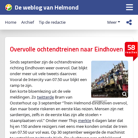
De weblog van Helmond
Home
Archief
Tip de redactie
Meer
58
Overvolle ochtendtreinen naar Eindhoven
reacties
Sinds september zijn de ochtendtreinen
richting Eindhoven weer overvol. Dat blijkt
onder meer uit vele tweets daarover.
Vooral de Intercity van 07.50 uur blijkt een
ramp te zijn.
Een korte bloemlezing uit de vele
meldingen. Zo
twitterde
Bram van
Oosterhout ‏op 3 september “Trein Helmond-Eindhoven overvol,
dan maar boete riskeren en eerste klas reizen. Mensen zijn net
sardientjes, zelfs in de eerste klas zijn alle stoelen +
staanplaatsen vol.” Onder meer Thijs
merkte
6 dagen later dat
hij en 150 andere reizigers niet eens mee konden omdat de trein
van 07.50 uur vol was. Op 30 september weigerde de machinist