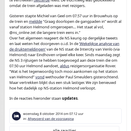
te vertrekken
twitterde
Niels. De vluchtweg was geblokkeerd
omdat de trein afgeladen was met reizigers.
Gisteren stapte Michiel van Geel om 07.57 uur in Brouwhuis op
de trein en
meldde
“Graag doorlopen de gangpaden in” wordt al
vanaf station Helmond omgeroepen… Het staat al vol,
@ns_online zet die langere trein eens in.”
Over het algemeen reageert de NS keurig op dergelijke tweets
en laat weten het doorgeven o.i.d. In de
‘Wekelijkse analyse van
de druktemeldingen’
van de NS staat de Intercity van Venlo (via
Helmond) naar Eindhoven vrijwel elke keer. Sinds maandag zegt
de NS 3 rijtuigen te hebben toegevoegd aan deze trein die om
07.50 uur Helmond aandoet,
aldus
reizigersorganisatie Rover.
“Wat is het tegenwoordig toch mooi aankomen op het station
van Helmond”
vond
wethouder Paul Smeulders gisterochtend.
Maar vertrekken blijkt dus een stuk lastiger. We zijn benieuwd
hoe het dadelijk op NS-station Helmond verloopt.
In de reacties hieronder staan
updates
.
woensdag 8 oktober 2014
om 07:12 uur
in:
Afgevoerd van de voorpagina
alle reacties