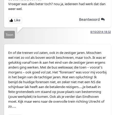
Vroeger was alles beter toch? nou ja, iedereen had werk dat dan
weer wel.
Beantwoord
8/10/2014 18:32
Toon
En of die treinen vol zaten, ook in de zestiger jaren. Misschien
wel niet zo vol als boven wordt beschreven, maar toch. Ik was er
gelukkig vanaf toen ik aan het eind van de zestiger jaren ergens
anders ging werken. Met de bus weliswaar, die toen – vooral ’s
morgens – ook goed vol zat. Het “forensen” was voor mij voorbij
in het begin van de tachtiger jaren. Wat een opluchting! Ik
benijd de huidige forensen niet, en zeker niet met een NS die
schijnbaar lak heeft aan de betalende reizigers…..Je betaalt in
feite grotendeels om staand op jouw plaats van bestemming
(jouw werkplek) te komen. Ook als je verder dan Eindhoven
moet. Kijk maar eens naar de overvolle trein richting Utrecht of
zo…..