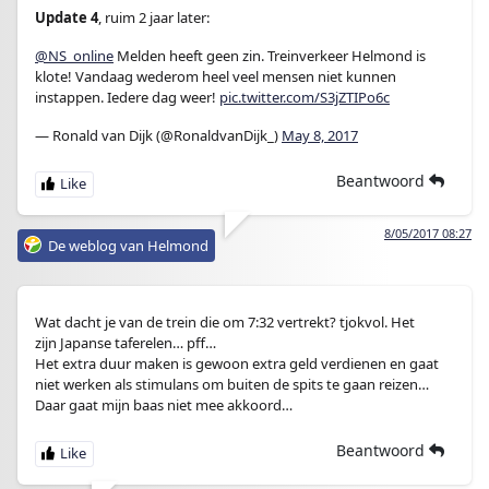
Update 4
, ruim 2 jaar later:
@NS_online
Melden heeft geen zin. Treinverkeer Helmond is
klote! Vandaag wederom heel veel mensen niet kunnen
instappen. Iedere dag weer!
pic.twitter.com/S3jZTIPo6c
— Ronald van Dijk (@RonaldvanDijk_)
May 8, 2017
Beantwoord
8/05/2017 08:27
De weblog van Helmond
Wat dacht je van de trein die om 7:32 vertrekt? tjokvol. Het
zijn Japanse taferelen… pff…
Het extra duur maken is gewoon extra geld verdienen en gaat
niet werken als stimulans om buiten de spits te gaan reizen…
Daar gaat mijn baas niet mee akkoord…
Beantwoord